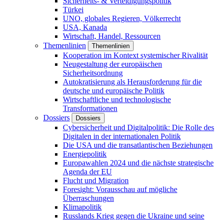
Sicherheits- & Verteidigungspolitik
Türkei
UNO, globales Regieren, Völkerrecht
USA, Kanada
Wirtschaft, Handel, Ressourcen
Themenlinien
Themenlinien
Kooperation im Kontext systemischer Rivalität
Neugestaltung der europäischen
Sicherheitsordnung
Autokratisierung als Herausforderung für die
deutsche und europäische Politik
Wirtschaftliche und technologische
Transformationen
Dossiers
Dossiers
Cybersicherheit und Digitalpolitik: Die Rolle des
Digitalen in der internationalen Politik
Die USA und die transatlantischen Beziehungen
Energiepolitik
Europawahlen 2024 und die nächste strategische
Agenda der EU
Flucht und Migration
Foresight: Vorausschau auf mögliche
Überraschungen
Klimapolitik
Russlands Krieg gegen die Ukraine und seine