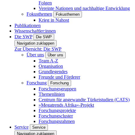
Folgen
Vereinte Nationen und nachhaltige Entwicklung
Fokusthemen
Fokusthemen
Krieg in Nahost
Publikationen
Wissenschaftler:innen
Die SWP
Die SWP
Navigation zuklappen
Zur Übersicht: Die SWP
Über uns
Über uns
Team A-Z
Organisation
Grundlegendes
Freunde und Förderer
Forschung
Forschung
Forschungsgruppen
Themenlinien
Centrum für angewandte Türkeistudien (CATS)
»Megatrends Afrika«-Projekt
Forschungsprojekte
Forschungscluster
Forschungsrahmen
Service
Service
Navigation zuklappen