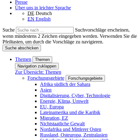
Presse
Über uns in leichter Sprache
DE
Deutsch
EN
English
Suche
Suchvorschläge erscheinen,
wenn mindestens 2 Zeichen eingegeben werden. Verwenden Sie die
Pfeiltasten, um durch die Vorschläge zu navigieren.
Suche abschicken
Themen
Themen
Navigation zuklappen
Zur Übersicht: Themen
Forschungsgebiete
Forschungsgebiete
Afrika südlich der Sahara
Asien
Digitalisierung, Cyber, Technologie
Energie, Klima, Umwelt
EU, Europa
Lateinamerika und die Karibik
Migration, EZ
Nichtstaatliche Gewalt
Nordafrika und Mittlerer Osten
Russland, Osteuropa, Zentralasien