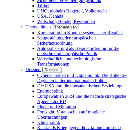
Sicherheits- & Verteidigungspolitik
Türkei
UNO, globales Regieren, Völkerrecht
USA, Kanada
Wirtschaft, Handel, Ressourcen
Themenlinien
Themenlinien
Kooperation im Kontext systemischer Rivalität
Neugestaltung der europäischen
Sicherheitsordnung
Autokratisierung als Herausforderung für die
deutsche und europäische Politik
Wirtschaftliche und technologische
Transformationen
Dossiers
Dossiers
Cybersicherheit und Digitalpolitik: Die Rolle des
Digitalen in der internationalen Politik
Die USA und die transatlantischen Beziehungen
Energiepolitik
Europawahlen 2024 und die nächste strategische
Agenda der EU
Flucht und Migration
Foresight: Vorausschau auf mögliche
Überraschungen
Klimapolitik
Russlands Krieg gegen die Ukraine und seine