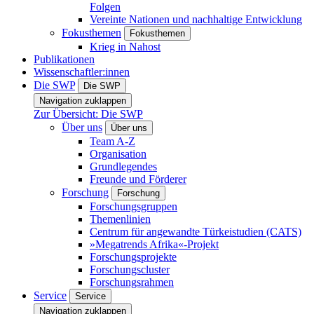
Folgen
Vereinte Nationen und nachhaltige Entwicklung
Fokusthemen
Fokusthemen
Krieg in Nahost
Publikationen
Wissenschaftler:innen
Die SWP
Die SWP
Navigation zuklappen
Zur Übersicht: Die SWP
Über uns
Über uns
Team A-Z
Organisation
Grundlegendes
Freunde und Förderer
Forschung
Forschung
Forschungsgruppen
Themenlinien
Centrum für angewandte Türkeistudien (CATS)
»Megatrends Afrika«-Projekt
Forschungsprojekte
Forschungscluster
Forschungsrahmen
Service
Service
Navigation zuklappen