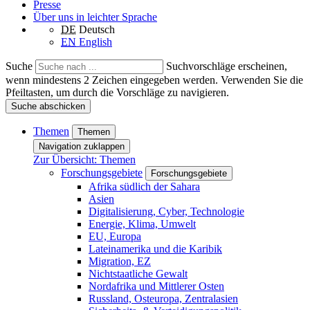
Presse
Über uns in leichter Sprache
DE
Deutsch
EN
English
Suche
Suchvorschläge erscheinen,
wenn mindestens 2 Zeichen eingegeben werden. Verwenden Sie die
Pfeiltasten, um durch die Vorschläge zu navigieren.
Suche abschicken
Themen
Themen
Navigation zuklappen
Zur Übersicht: Themen
Forschungsgebiete
Forschungsgebiete
Afrika südlich der Sahara
Asien
Digitalisierung, Cyber, Technologie
Energie, Klima, Umwelt
EU, Europa
Lateinamerika und die Karibik
Migration, EZ
Nichtstaatliche Gewalt
Nordafrika und Mittlerer Osten
Russland, Osteuropa, Zentralasien