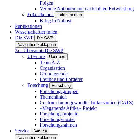
Folgen
Vereinte Nationen und nachhaltige Entwicklung
Fokusthemen
Fokusthemen
Krieg in Nahost
Publikationen
Wissenschaftler:innen
Die SWP
Die SWP
Navigation zuklappen
Zur Übersicht: Die SWP
Über uns
Über uns
Team A-Z
Organisation
Grundlegendes
Freunde und Förderer
Forschung
Forschung
Forschungsgruppen
Themenlinien
Centrum für angewandte Türkeistudien (CATS)
»Megatrends Afrika«-Projekt
Forschungsprojekte
Forschungscluster
Forschungsrahmen
Service
Service
Navigation zuklappen