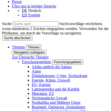
Presse
Über uns in leichter Sprache
DE
Deutsch
EN
English
Suche
Suchvorschläge erscheinen,
wenn mindestens 2 Zeichen eingegeben werden. Verwenden Sie die
Pfeiltasten, um durch die Vorschläge zu navigieren.
Suche abschicken
Themen
Themen
Navigation zuklappen
Zur Übersicht: Themen
Forschungsgebiete
Forschungsgebiete
Afrika südlich der Sahara
Asien
Digitalisierung, Cyber, Technologie
Energie, Klima, Umwelt
EU, Europa
Lateinamerika und die Karibik
Migration, EZ
Nichtstaatliche Gewalt
Nordafrika und Mittlerer Osten
Russland, Osteuropa, Zentralasien