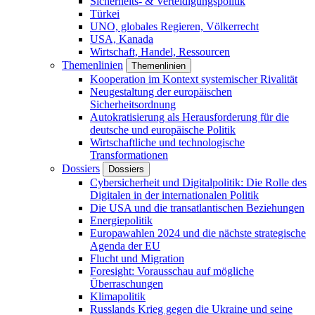
Sicherheits- & Verteidigungspolitik
Türkei
UNO, globales Regieren, Völkerrecht
USA, Kanada
Wirtschaft, Handel, Ressourcen
Themenlinien
Themenlinien
Kooperation im Kontext systemischer Rivalität
Neugestaltung der europäischen
Sicherheitsordnung
Autokratisierung als Herausforderung für die
deutsche und europäische Politik
Wirtschaftliche und technologische
Transformationen
Dossiers
Dossiers
Cybersicherheit und Digitalpolitik: Die Rolle des
Digitalen in der internationalen Politik
Die USA und die transatlantischen Beziehungen
Energiepolitik
Europawahlen 2024 und die nächste strategische
Agenda der EU
Flucht und Migration
Foresight: Vorausschau auf mögliche
Überraschungen
Klimapolitik
Russlands Krieg gegen die Ukraine und seine