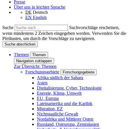
Presse
Über uns in leichter Sprache
DE
Deutsch
EN
English
Suche
Suchvorschläge erscheinen,
wenn mindestens 2 Zeichen eingegeben werden. Verwenden Sie die
Pfeiltasten, um durch die Vorschläge zu navigieren.
Suche abschicken
Themen
Themen
Navigation zuklappen
Zur Übersicht: Themen
Forschungsgebiete
Forschungsgebiete
Afrika südlich der Sahara
Asien
Digitalisierung, Cyber, Technologie
Energie, Klima, Umwelt
EU, Europa
Lateinamerika und die Karibik
Migration, EZ
Nichtstaatliche Gewalt
Nordafrika und Mittlerer Osten
Russland, Osteuropa, Zentralasien