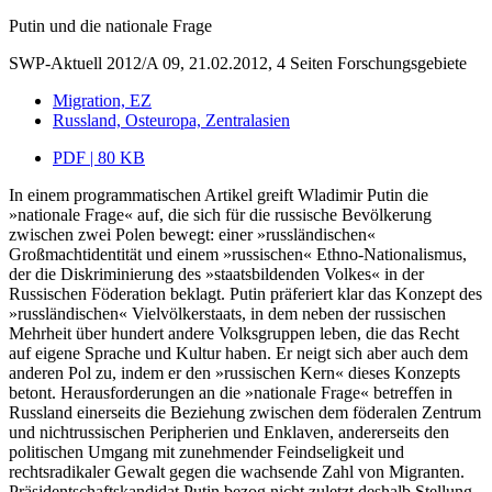
Putin und die nationale Frage
SWP-Aktuell 2012/A 09, 21.02.2012, 4 Seiten
Forschungsgebiete
Migration, EZ
Russland, Osteuropa, Zentralasien
PDF | 80 KB
In einem programmatischen Artikel greift Wladimir Putin die
»nationale Frage« auf, die sich für die russische Bevölkerung
zwischen zwei Polen bewegt: einer »russländischen«
Großmachtidentität und einem »russischen« Ethno-Nationalismus,
der die Diskriminierung des »staatsbildenden Volkes« in der
Russischen Föderation beklagt. Putin präferiert klar das Konzept des
»russländischen« Vielvölkerstaats, in dem neben der russischen
Mehrheit über hundert andere Volksgruppen leben, die das Recht
auf eigene Sprache und Kultur haben. Er neigt sich aber auch dem
anderen Pol zu, indem er den »russischen Kern« dieses Konzepts
betont. Herausforderungen an die »nationale Frage« betreffen in
Russland einerseits die Beziehung zwischen dem föderalen Zentrum
und nichtrussischen Peripherien und Enklaven, andererseits den
politischen Umgang mit zunehmender Feindseligkeit und
rechtsradikaler Gewalt gegen die wachsende Zahl von Migranten.
Präsidentschaftskandidat Putin bezog nicht zuletzt deshalb Stellung,