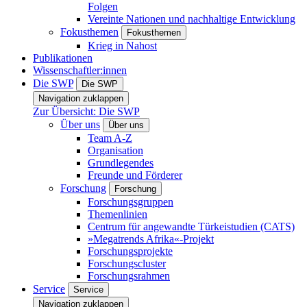
Folgen
Vereinte Nationen und nachhaltige Entwicklung
Fokusthemen
Fokusthemen
Krieg in Nahost
Publikationen
Wissenschaftler:innen
Die SWP
Die SWP
Navigation zuklappen
Zur Übersicht: Die SWP
Über uns
Über uns
Team A-Z
Organisation
Grundlegendes
Freunde und Förderer
Forschung
Forschung
Forschungsgruppen
Themenlinien
Centrum für angewandte Türkeistudien (CATS)
»Megatrends Afrika«-Projekt
Forschungsprojekte
Forschungscluster
Forschungsrahmen
Service
Service
Navigation zuklappen