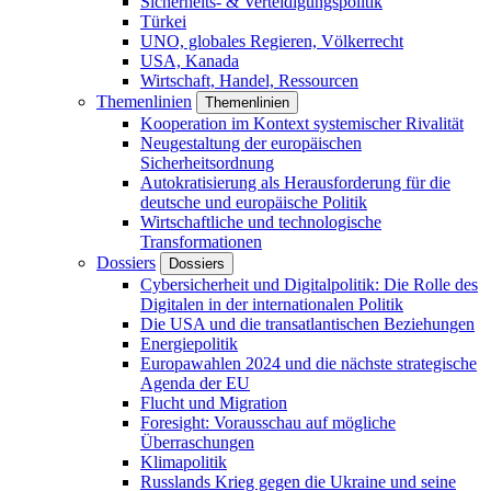
Sicherheits- & Verteidigungspolitik
Türkei
UNO, globales Regieren, Völkerrecht
USA, Kanada
Wirtschaft, Handel, Ressourcen
Themenlinien
Themenlinien
Kooperation im Kontext systemischer Rivalität
Neugestaltung der europäischen
Sicherheitsordnung
Autokratisierung als Herausforderung für die
deutsche und europäische Politik
Wirtschaftliche und technologische
Transformationen
Dossiers
Dossiers
Cybersicherheit und Digitalpolitik: Die Rolle des
Digitalen in der internationalen Politik
Die USA und die transatlantischen Beziehungen
Energiepolitik
Europawahlen 2024 und die nächste strategische
Agenda der EU
Flucht und Migration
Foresight: Vorausschau auf mögliche
Überraschungen
Klimapolitik
Russlands Krieg gegen die Ukraine und seine