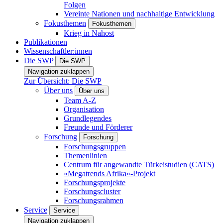
Folgen
Vereinte Nationen und nachhaltige Entwicklung
Fokusthemen
Fokusthemen
Krieg in Nahost
Publikationen
Wissenschaftler:innen
Die SWP
Die SWP
Navigation zuklappen
Zur Übersicht: Die SWP
Über uns
Über uns
Team A-Z
Organisation
Grundlegendes
Freunde und Förderer
Forschung
Forschung
Forschungsgruppen
Themenlinien
Centrum für angewandte Türkeistudien (CATS)
»Megatrends Afrika«-Projekt
Forschungsprojekte
Forschungscluster
Forschungsrahmen
Service
Service
Navigation zuklappen