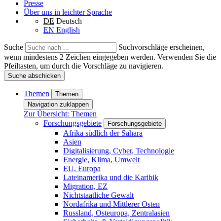
Presse
Über uns in leichter Sprache
DE
Deutsch
EN
English
Suche
Suchvorschläge erscheinen,
wenn mindestens 2 Zeichen eingegeben werden. Verwenden Sie die
Pfeiltasten, um durch die Vorschläge zu navigieren.
Suche abschicken
Themen
Themen
Navigation zuklappen
Zur Übersicht: Themen
Forschungsgebiete
Forschungsgebiete
Afrika südlich der Sahara
Asien
Digitalisierung, Cyber, Technologie
Energie, Klima, Umwelt
EU, Europa
Lateinamerika und die Karibik
Migration, EZ
Nichtstaatliche Gewalt
Nordafrika und Mittlerer Osten
Russland, Osteuropa, Zentralasien