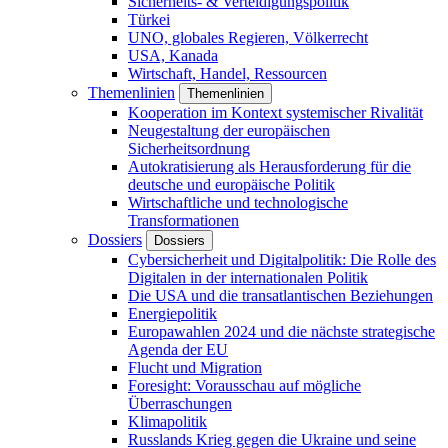
Sicherheits- & Verteidigungspolitik
Türkei
UNO, globales Regieren, Völkerrecht
USA, Kanada
Wirtschaft, Handel, Ressourcen
Themenlinien
Themenlinien
Kooperation im Kontext systemischer Rivalität
Neugestaltung der europäischen
Sicherheitsordnung
Autokratisierung als Herausforderung für die
deutsche und europäische Politik
Wirtschaftliche und technologische
Transformationen
Dossiers
Dossiers
Cybersicherheit und Digitalpolitik: Die Rolle des
Digitalen in der internationalen Politik
Die USA und die transatlantischen Beziehungen
Energiepolitik
Europawahlen 2024 und die nächste strategische
Agenda der EU
Flucht und Migration
Foresight: Vorausschau auf mögliche
Überraschungen
Klimapolitik
Russlands Krieg gegen die Ukraine und seine