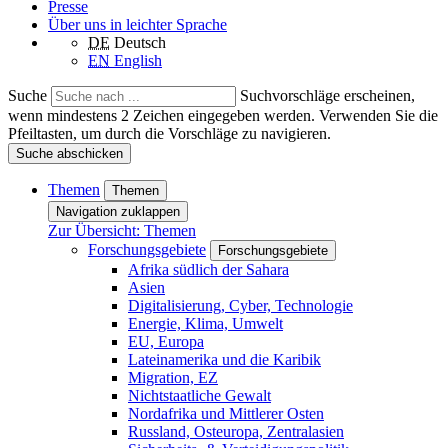
Presse
Über uns in leichter Sprache
DE
Deutsch
EN
English
Suche
Suchvorschläge erscheinen,
wenn mindestens 2 Zeichen eingegeben werden. Verwenden Sie die
Pfeiltasten, um durch die Vorschläge zu navigieren.
Suche abschicken
Themen
Themen
Navigation zuklappen
Zur Übersicht: Themen
Forschungsgebiete
Forschungsgebiete
Afrika südlich der Sahara
Asien
Digitalisierung, Cyber, Technologie
Energie, Klima, Umwelt
EU, Europa
Lateinamerika und die Karibik
Migration, EZ
Nichtstaatliche Gewalt
Nordafrika und Mittlerer Osten
Russland, Osteuropa, Zentralasien