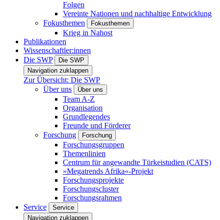
Folgen
Vereinte Nationen und nachhaltige Entwicklung
Fokusthemen
Fokusthemen
Krieg in Nahost
Publikationen
Wissenschaftler:innen
Die SWP
Die SWP
Navigation zuklappen
Zur Übersicht: Die SWP
Über uns
Über uns
Team A-Z
Organisation
Grundlegendes
Freunde und Förderer
Forschung
Forschung
Forschungsgruppen
Themenlinien
Centrum für angewandte Türkeistudien (CATS)
»Megatrends Afrika«-Projekt
Forschungsprojekte
Forschungscluster
Forschungsrahmen
Service
Service
Navigation zuklappen