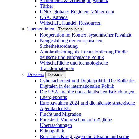
Sicherheits- & Verteidigungspolitik
Türkei
UNO, globales Regieren, Völkerrecht
USA, Kanada
Wirtschaft, Handel, Ressourcen
Themenlinien
Themenlinien
Kooperation im Kontext systemischer Rivalität
Neugestaltung der europäischen
Sicherheitsordnung
Autokratisierung als Herausforderung für die
deutsche und europäische Politik
Wirtschaftliche und technologische
Transformationen
Dossiers
Dossiers
Cybersicherheit und Digitalpolitik: Die Rolle des
Digitalen in der internationalen Politik
Die USA und die transatlantischen Beziehungen
Energiepolitik
Europawahlen 2024 und die nächste strategische
Agenda der EU
Flucht und Migration
Foresight: Vorausschau auf mögliche
Überraschungen
Klimapolitik
Russlands Krieg gegen die Ukraine und seine