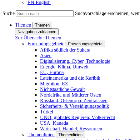
EN
English
Suche
Suchvorschläge erscheinen, wenn
Themen
Themen
Navigation zuklappen
Zur Übersicht: Themen
Forschungsgebiete
Forschungsgebiete
Afrika südlich der Sahara
Asien
Digitalisierung, Cyber, Technologie
Energie, Klima, Umwelt
EU, Europa
Lateinamerika und die Karibik
Migration, EZ
Nichtstaatliche Gewalt
Nordafrika und Mittlerer Osten
Russland, Osteuropa, Zentralasien
Sicherheits- & Verteidigungspolitik
Türkei
UNO, globales Regieren, Völkerrecht
USA, Kanada
Wirtschaft, Handel, Ressourcen
Themenlinien
Themenlinien