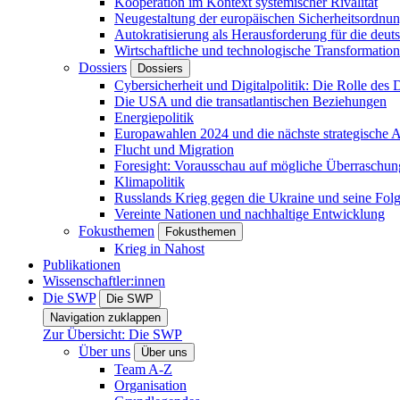
Kooperation im Kontext systemischer Rivalität
Neugestaltung der europäischen Sicherheitsordnu
Autokratisierung als Herausforderung für die deut
Wirtschaftliche und technologische Transformatio
Dossiers
Dossiers
Cybersicherheit und Digitalpolitik: Die Rolle des Di
Die USA und die transatlantischen Beziehungen
Energiepolitik
Europawahlen 2024 und die nächste strategische
Flucht und Migration
Foresight: Vorausschau auf mögliche Überraschu
Klimapolitik
Russlands Krieg gegen die Ukraine und seine Fol
Vereinte Nationen und nachhaltige Entwicklung
Fokusthemen
Fokusthemen
Krieg in Nahost
Publikationen
Wissenschaftler:innen
Die SWP
Die SWP
Navigation zuklappen
Zur Übersicht: Die SWP
Über uns
Über uns
Team A-Z
Organisation