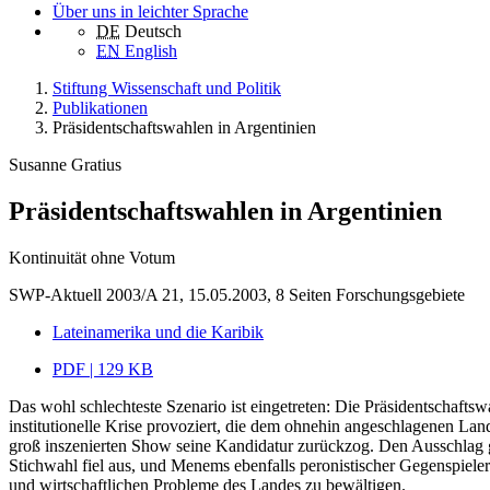
Über uns in leichter Sprache
DE
Deutsch
EN
English
Stiftung Wissenschaft und Politik
Publikationen
Präsidentschaftswahlen in Argentinien
Susanne Gratius
Präsidentschaftswahlen in Argentinien
Kontinuität ohne Votum
SWP-Aktuell 2003/A 21, 15.05.2003, 8 Seiten
Forschungsgebiete
Lateinamerika und die Karibik
PDF | 129 KB
Das wohl schlechteste Szenario ist eingetreten: Die Präsidentschafts
institutionelle Krise provoziert, die dem ohnehin angeschlagenen Lan
groß inszenierten Show seine Kandidatur zurückzog. Den Ausschlag 
Stichwahl fiel aus, und Menems ebenfalls peronistischer Gegenspieler
und wirtschaftlichen Probleme des Landes zu bewältigen.