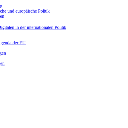
ng
sche und europäische Politik
nen
gitalen in der internationalen Politik
 Agenda der EU
ngen
gen