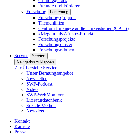
Grundlegendes
Freunde und Förderer
Forschung
Forschung
Forschungsgruppen
Themenlinien
Centrum für angewandte Türkeistudien (CATS)
»Megatrends Afrika«-Projekt
Forschungsprojekte
Forschungscluster
Forschungsrahmen
Service
Service
Navigation zuklappen
Zur Übersicht: Service
Unser Beratungsangebot
Newsletter
SWP-Podcast
Video
SWP-WebMonitore
Literaturdatenbank
Soziale Medien
Newsfeed
Kontakt
Karriere
Presse