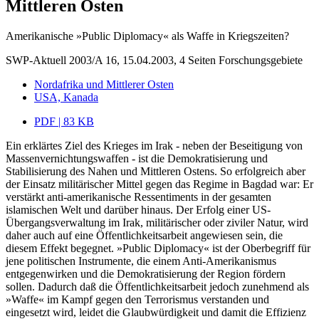
Mittleren Osten
Amerikanische »Public Diplomacy« als Waffe in Kriegszeiten?
SWP-Aktuell 2003/A 16, 15.04.2003, 4 Seiten
Forschungsgebiete
Nordafrika und Mittlerer Osten
USA, Kanada
PDF | 83 KB
Ein erklärtes Ziel des Krieges im Irak - neben der Beseitigung von
Massenvernichtungswaffen - ist die Demokratisierung und
Stabilisierung des Nahen und Mittleren Ostens. So erfolgreich aber
der Einsatz militärischer Mittel gegen das Regime in Bagdad war: Er
verstärkt anti-amerikanische Ressentiments in der gesamten
islamischen Welt und darüber hinaus. Der Erfolg einer US-
Übergangsverwaltung im Irak, militärischer oder ziviler Natur, wird
daher auch auf eine Öffentlichkeitsarbeit angewiesen sein, die
diesem Effekt begegnet. »Public Diplomacy« ist der Oberbegriff für
jene politischen Instrumente, die einem Anti-Amerikanismus
entgegenwirken und die Demokratisierung der Region fördern
sollen. Dadurch daß die Öffentlichkeitsarbeit jedoch zunehmend als
»Waffe« im Kampf gegen den Terrorismus verstanden und
eingesetzt wird, leidet die Glaubwürdigkeit und damit die Effizienz