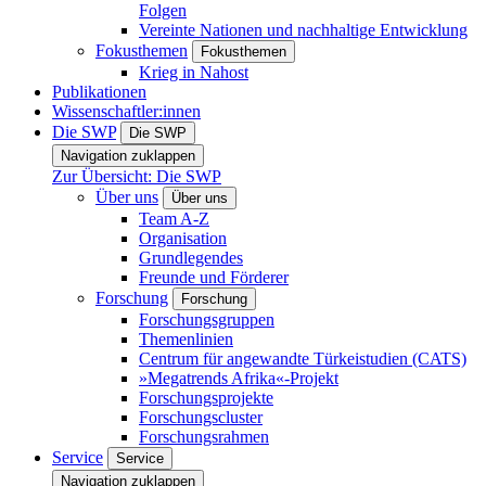
Folgen
Vereinte Nationen und nachhaltige Entwicklung
Fokusthemen
Fokusthemen
Krieg in Nahost
Publikationen
Wissenschaftler:innen
Die SWP
Die SWP
Navigation zuklappen
Zur Übersicht: Die SWP
Über uns
Über uns
Team A-Z
Organisation
Grundlegendes
Freunde und Förderer
Forschung
Forschung
Forschungsgruppen
Themenlinien
Centrum für angewandte Türkeistudien (CATS)
»Megatrends Afrika«-Projekt
Forschungsprojekte
Forschungscluster
Forschungsrahmen
Service
Service
Navigation zuklappen