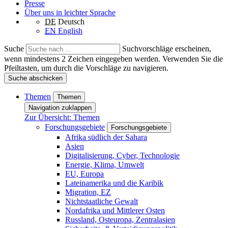
Presse
Über uns in leichter Sprache
DE
Deutsch
EN
English
Suche
Suchvorschläge erscheinen,
wenn mindestens 2 Zeichen eingegeben werden. Verwenden Sie die
Pfeiltasten, um durch die Vorschläge zu navigieren.
Suche abschicken
Themen
Themen
Navigation zuklappen
Zur Übersicht: Themen
Forschungsgebiete
Forschungsgebiete
Afrika südlich der Sahara
Asien
Digitalisierung, Cyber, Technologie
Energie, Klima, Umwelt
EU, Europa
Lateinamerika und die Karibik
Migration, EZ
Nichtstaatliche Gewalt
Nordafrika und Mittlerer Osten
Russland, Osteuropa, Zentralasien