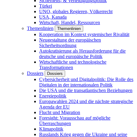
Sicherheits- & Verteidigungspolitik
Türkei
UNO, globales Regieren, Völkerrecht
USA, Kanada
Wirtschaft, Handel, Ressourcen
Themenlinien
Themenlinien
Kooperation im Kontext systemischer Rivalität
Neugestaltung der europäischen
Sicherheitsordnung
Autokratisierung als Herausforderung für die
deutsche und europäische Politik
Wirtschaftliche und technologische
Transformationen
Dossiers
Dossiers
Cybersicherheit und Digitalpolitik: Die Rolle des
Digitalen in der internationalen Politik
Die USA und die transatlantischen Beziehungen
Energiepolitik
Europawahlen 2024 und die nächste strategische
Agenda der EU
Flucht und Migration
Foresight: Vorausschau auf mögliche
Überraschungen
Klimapolitik
Russlands Krieg gegen die Ukraine und seine