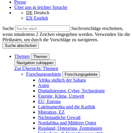
Presse
Über uns in leichter Sprache
DE
Deutsch
EN
English
Suche
Suchvorschläge erscheinen,
wenn mindestens 2 Zeichen eingegeben werden. Verwenden Sie die
Pfeiltasten, um durch die Vorschläge zu navigieren.
Suche abschicken
Themen
Themen
Navigation zuklappen
Zur Übersicht: Themen
Forschungsgebiete
Forschungsgebiete
Afrika südlich der Sahara
Asien
Digitalisierung, Cyber, Technologie
Energie, Klima, Umwelt
EU, Europa
Lateinamerika und die Karibik
Migration, EZ
Nichtstaatliche Gewalt
Nordafrika und Mittlerer Osten
Russland, Osteuropa, Zentralasien