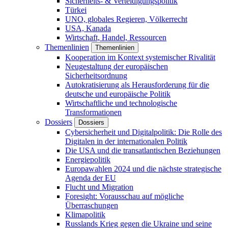
Sicherheits- & Verteidigungspolitik
Türkei
UNO, globales Regieren, Völkerrecht
USA, Kanada
Wirtschaft, Handel, Ressourcen
Themenlinien
Themenlinien
Kooperation im Kontext systemischer Rivalität
Neugestaltung der europäischen
Sicherheitsordnung
Autokratisierung als Herausforderung für die
deutsche und europäische Politik
Wirtschaftliche und technologische
Transformationen
Dossiers
Dossiers
Cybersicherheit und Digitalpolitik: Die Rolle des
Digitalen in der internationalen Politik
Die USA und die transatlantischen Beziehungen
Energiepolitik
Europawahlen 2024 und die nächste strategische
Agenda der EU
Flucht und Migration
Foresight: Vorausschau auf mögliche
Überraschungen
Klimapolitik
Russlands Krieg gegen die Ukraine und seine