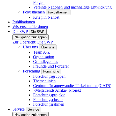
Folgen
Vereinte Nationen und nachhaltige Entwicklung
Fokusthemen
Fokusthemen
Krieg in Nahost
Publikationen
Wissenschaftler:innen
Die SWP
Die SWP
Navigation zuklappen
Zur Übersicht: Die SWP
Über uns
Über uns
Team A-Z
Organisation
Grundlegendes
Freunde und Förderer
Forschung
Forschung
Forschungsgruppen
Themenlinien
Centrum für angewandte Türkeistudien (CATS)
»Megatrends Afrika«-Projekt
Forschungsprojekte
Forschungscluster
Forschungsrahmen
Service
Service
Navigation zuklappen