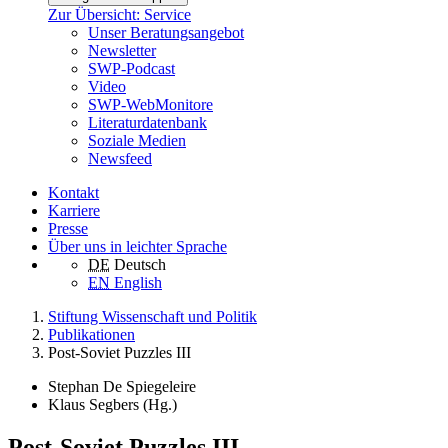
Zur Übersicht: Service
Unser Beratungsangebot
Newsletter
SWP-Podcast
Video
SWP-WebMonitore
Literaturdatenbank
Soziale Medien
Newsfeed
Kontakt
Karriere
Presse
Über uns in leichter Sprache
DE
Deutsch
EN
English
Stiftung Wissenschaft und Politik
Publikationen
Post-Soviet Puzzles III
Stephan De Spiegeleire
Klaus Segbers (Hg.)
Post-Soviet Puzzles III