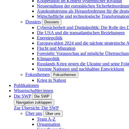
Kooperation im Kontext systemischer Rivalität
Neugestaltung der europäischen Sicherheitsordnu
Autokratisierung als Herausforderung für die deut
Wirtschaftliche und technologische Transformatio
Dossiers
Dossiers
Cybersicherheit und Digitalpolitik: Die Rolle des Di
Die USA und die transatlantischen Beziehungen
Energiepolitik
Europawahlen 2024 und die nächste strategische
Flucht und Migration
Foresight: Vorausschau auf mögliche Überraschu
Klimapolitik
Russlands Krieg gegen die Ukraine und seine Fol
Vereinte Nationen und nachhaltige Entwicklung
Fokusthemen
Fokusthemen
Krieg in Nahost
Publikationen
Wissenschaftler:innen
Die SWP
Die SWP
Navigation zuklappen
Zur Übersicht: Die SWP
Über uns
Über uns
Team A-Z
Organisation