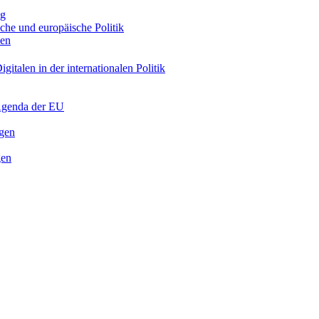
ng
sche und europäische Politik
nen
gitalen in der internationalen Politik
 Agenda der EU
ngen
gen