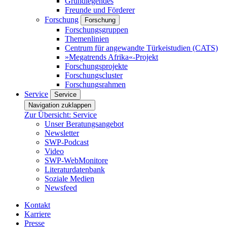
Grundlegendes
Freunde und Förderer
Forschung
Forschung
Forschungsgruppen
Themenlinien
Centrum für angewandte Türkeistudien (CATS)
»Megatrends Afrika«-Projekt
Forschungsprojekte
Forschungscluster
Forschungsrahmen
Service
Service
Navigation zuklappen
Zur Übersicht: Service
Unser Beratungsangebot
Newsletter
SWP-Podcast
Video
SWP-WebMonitore
Literaturdatenbank
Soziale Medien
Newsfeed
Kontakt
Karriere
Presse