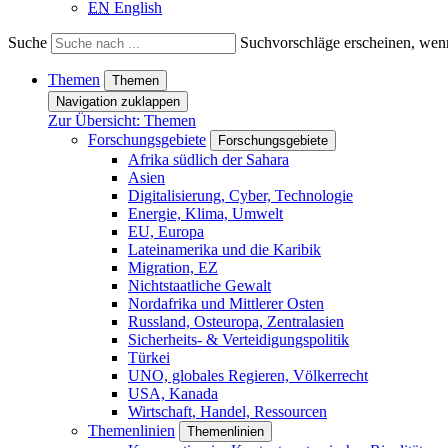
EN
English
Suche
Suchvorschläge erscheinen, wenn
Themen
Themen
Navigation zuklappen
Zur Übersicht: Themen
Forschungsgebiete
Forschungsgebiete
Afrika südlich der Sahara
Asien
Digitalisierung, Cyber, Technologie
Energie, Klima, Umwelt
EU, Europa
Lateinamerika und die Karibik
Migration, EZ
Nichtstaatliche Gewalt
Nordafrika und Mittlerer Osten
Russland, Osteuropa, Zentralasien
Sicherheits- & Verteidigungspolitik
Türkei
UNO, globales Regieren, Völkerrecht
USA, Kanada
Wirtschaft, Handel, Ressourcen
Themenlinien
Themenlinien