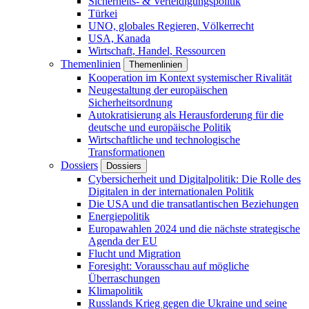
Sicherheits- & Verteidigungspolitik
Türkei
UNO, globales Regieren, Völkerrecht
USA, Kanada
Wirtschaft, Handel, Ressourcen
Themenlinien
Themenlinien
Kooperation im Kontext systemischer Rivalität
Neugestaltung der europäischen
Sicherheitsordnung
Autokratisierung als Herausforderung für die
deutsche und europäische Politik
Wirtschaftliche und technologische
Transformationen
Dossiers
Dossiers
Cybersicherheit und Digitalpolitik: Die Rolle des
Digitalen in der internationalen Politik
Die USA und die transatlantischen Beziehungen
Energiepolitik
Europawahlen 2024 und die nächste strategische
Agenda der EU
Flucht und Migration
Foresight: Vorausschau auf mögliche
Überraschungen
Klimapolitik
Russlands Krieg gegen die Ukraine und seine