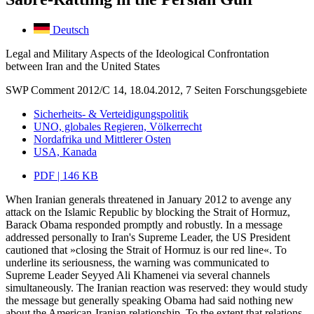
Deutsch
Legal and Military Aspects of the Ideological Confrontation
between Iran and the United States
SWP Comment 2012/C 14, 18.04.2012, 7 Seiten
Forschungsgebiete
Sicherheits- & Verteidigungspolitik
UNO, globales Regieren, Völkerrecht
Nordafrika und Mittlerer Osten
USA, Kanada
PDF | 146 KB
When Iranian generals threatened in January 2012 to avenge any
attack on the Islamic Republic by blocking the Strait of Hormuz,
Barack Obama responded promptly and robustly. In a message
addressed personally to Iran's Supreme Leader, the US President
cautioned that »closing the Strait of Hormuz is our red line«. To
underline its seriousness, the warning was communicated to
Supreme Leader Seyyed Ali Khamenei via several channels
simultaneously. The Iranian reaction was reserved: they would study
the message but generally speaking Obama had said nothing new
about the American-Iranian relationship. To the extent that relations