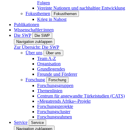
Folgen
Vereinte Nationen und nachhaltige Entwicklung
Fokusthemen
Fokusthemen
Krieg in Nahost
Publikationen
Wissenschaftler:innen
Die SWP
Die SWP
Navigation zuklappen
Zur Übersicht: Die SWP
Über uns
Über uns
Team A-Z
Organisation
Grundlegendes
Freunde und Förderer
Forschung
Forschung
Forschungsgruppen
Themenlinien
Centrum für angewandte Türkeistudien (CATS)
»Megatrends Afrika«-Projekt
Forschungsprojekte
Forschungscluster
Forschungsrahmen
Service
Service
Navigation zuklappen