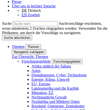
Presse
Über uns in leichter Sprache
DE
Deutsch
EN
English
Suche
Suchvorschläge erscheinen,
wenn mindestens 2 Zeichen eingegeben werden. Verwenden Sie die
Pfeiltasten, um durch die Vorschläge zu navigieren.
Suche abschicken
Themen
Themen
Navigation zuklappen
Zur Übersicht: Themen
Forschungsgebiete
Forschungsgebiete
Afrika südlich der Sahara
Asien
Digitalisierung, Cyber, Technologie
Energie, Klima, Umwelt
EU, Europa
Lateinamerika und die Karibik
Migration, EZ
Nichtstaatliche Gewalt
Nordafrika und Mittlerer Osten
Russland, Osteuropa, Zentralasien