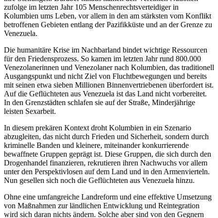
zufolge im letzten Jahr 105 Menschenrechtsverteidiger in
Kolumbien ums Leben, vor allem in den am stärksten vom Konflikt
betroffenen Gebieten entlang der Pazifikküste und an der Grenze zu
Venezuela.
Die humanitäre Krise im Nachbarland bindet wichtige Ressourcen
für den Friedensprozess. So kamen im letzten Jahr rund 800.000
Venezolanerinnen und Venezolaner nach Kolumbien, das traditionell
Ausgangspunkt und nicht Ziel von Fluchtbewegungen und bereits
mit seinen etwa sieben Millionen Binnenvertriebenen überfordert ist.
Auf die Geflüchteten aus Venezuela ist das Land nicht vorbereitet.
In den Grenzstädten schlafen sie auf der Straße, Minderjährige
leisten Sexarbeit.
In diesem prekären Kontext droht Kolumbien in ein Szenario
abzugleiten, das nicht durch Frieden und Sicherheit, sondern durch
kriminelle Banden und kleinere, miteinander konkurrierende
bewaffnete Gruppen geprägt ist. Diese Gruppen, die sich durch den
Drogenhandel finanzieren, rekrutieren ihren Nachwuchs vor allem
unter den Perspektivlosen auf dem Land und in den Armenvierteln.
Nun gesellen sich noch die Geflüchteten aus Venezuela hinzu.
Ohne eine umfangreiche Landreform und eine effektive Umsetzung
von Maßnahmen zur ländlichen Entwicklung und Reintegration
wird sich daran nichts ändern. Solche aber sind von den Gegnern