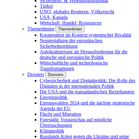
Sicherheits- & Verteidigungspolitik
Türkei
UNO, globales Regieren, Völkerrecht
USA, Kanada
Wirtschaft, Handel, Ressourcen
Themenlinien
Themenlinien
Kooperation im Kontext systemischer Rivalität
Neugestaltung der europäischen
Sicherheitsordnung
Autokratisierung als Herausforderung für die
deutsche und europäische Politik
Wirtschaftliche und technologische
Transformationen
Dossiers
Dossiers
Cybersicherheit und Digitalpolitik: Die Rolle des
Digitalen in der internationalen Politik
Die USA und die transatlantischen Beziehungen
Energiepolitik
Europawahlen 2024 und die nächste strategische
Agenda der EU
Flucht und Migration
Foresight: Vorausschau auf mögliche
Überraschungen
Klimapolitik
Russlands Krieg gegen die Ukraine und seine