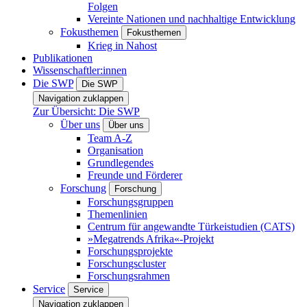
Folgen
Vereinte Nationen und nachhaltige Entwicklung
Fokusthemen
Fokusthemen
Krieg in Nahost
Publikationen
Wissenschaftler:innen
Die SWP
Die SWP
Navigation zuklappen
Zur Übersicht: Die SWP
Über uns
Über uns
Team A-Z
Organisation
Grundlegendes
Freunde und Förderer
Forschung
Forschung
Forschungsgruppen
Themenlinien
Centrum für angewandte Türkeistudien (CATS)
»Megatrends Afrika«-Projekt
Forschungsprojekte
Forschungscluster
Forschungsrahmen
Service
Service
Navigation zuklappen