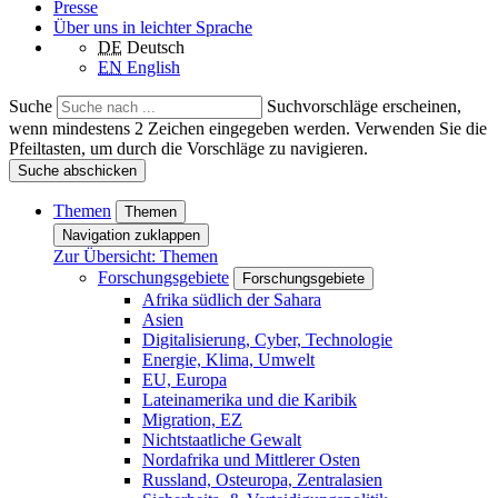
Presse
Über uns in leichter Sprache
DE
Deutsch
EN
English
Suche
Suchvorschläge erscheinen,
wenn mindestens 2 Zeichen eingegeben werden. Verwenden Sie die
Pfeiltasten, um durch die Vorschläge zu navigieren.
Suche abschicken
Themen
Themen
Navigation zuklappen
Zur Übersicht: Themen
Forschungsgebiete
Forschungsgebiete
Afrika südlich der Sahara
Asien
Digitalisierung, Cyber, Technologie
Energie, Klima, Umwelt
EU, Europa
Lateinamerika und die Karibik
Migration, EZ
Nichtstaatliche Gewalt
Nordafrika und Mittlerer Osten
Russland, Osteuropa, Zentralasien