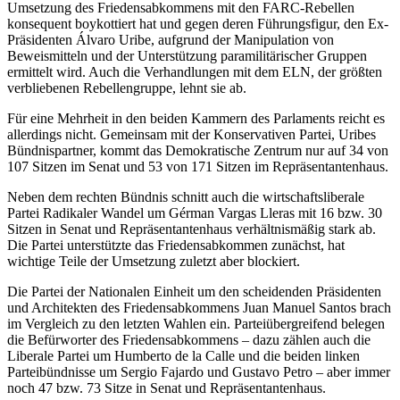
Umsetzung des Friedensabkommens mit den FARC-Rebellen
konsequent boykottiert hat und gegen deren Führungsfigur, den Ex-
Präsidenten Álvaro Uribe, aufgrund der Manipulation von
Beweismitteln und der Unterstützung paramilitärischer Gruppen
ermittelt wird. Auch die Verhandlungen mit dem ELN, der größten
verbliebenen Rebellengruppe, lehnt sie ab.
Für eine Mehrheit in den beiden Kammern des Parlaments reicht es
allerdings nicht. Gemeinsam mit der Konservativen Partei, Uribes
Bündnispartner, kommt das Demokratische Zentrum nur auf 34 von
107 Sitzen im Senat und 53 von 171 Sitzen im Repräsentantenhaus.
Neben dem rechten Bündnis schnitt auch die wirtschaftsliberale
Partei Radikaler Wandel um Gérman Vargas Lleras mit 16 bzw. 30
Sitzen in Senat und Repräsentantenhaus verhältnismäßig stark ab.
Die Partei unterstützte das Friedensabkommen zunächst, hat
wichtige Teile der Umsetzung zuletzt aber blockiert.
Die Partei der Nationalen Einheit um den scheidenden Präsidenten
und Architekten des Friedensabkommens Juan Manuel Santos brach
im Vergleich zu den letzten Wahlen ein. Parteiübergreifend belegen
die Befürworter des Friedensabkommens – dazu zählen auch die
Liberale Partei um Humberto de la Calle und die beiden linken
Parteibündnisse um Sergio Fajardo und Gustavo Petro – aber immer
noch 47 bzw. 73 Sitze in Senat und Repräsentantenhaus.