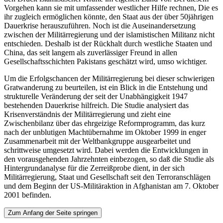
Vorgehen kann sie mit umfassender westlicher Hilfe rechnen, Die es
ihr zugleich ermöglichen könnte, den Staat aus der über 50jährigen
Dauerkrise herauszuführen. Noch ist die Auseinandersetzung
zwischen der Militärregierung und der islamistischen Militanz nicht
entschieden. Deshalb ist der Rückhalt durch westliche Staaten und
China, das seit langem als zuverlässiger Freund in allen
Gesellschaftsschichten Pakistans geschätzt wird, umso wichtiger.
Um die Erfolgschancen der Militärregierung bei dieser schwierigen
Gratwanderung zu beurteilen, ist ein Blick in die Entstehung und
strukturelle Veränderung der seit der Unabhängigkeit 1947
bestehenden Dauerkrise hilfreich. Die Studie analysiert das
Krisenverständnis der Militärregierung und zieht eine
Zwischenbilanz über das ehrgeizige Reformprogramm, das kurz
nach der unblutigen Machtübernahme im Oktober 1999 in enger
Zusammenarbeit mit der Weltbankgruppe ausgearbeitet und
schrittweise umgesetzt wird. Dabei werden die Entwicklungen in
den vorausgehenden Jahrzehnten einbezogen, so daß die Studie als
Hintergrundanalyse für die Zerreißprobe dient, in der sich
Militärregierung, Staat und Gesellschaft seit den Terroranschlägen
und dem Beginn der US-Militäraktion in Afghanistan am 7. Oktober
2001 befinden.
Zum Anfang der Seite springen