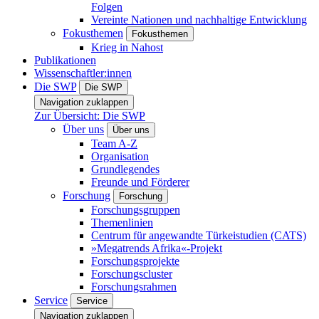
Folgen
Vereinte Nationen und nachhaltige Entwicklung
Fokusthemen
Fokusthemen
Krieg in Nahost
Publikationen
Wissenschaftler:innen
Die SWP
Die SWP
Navigation zuklappen
Zur Übersicht: Die SWP
Über uns
Über uns
Team A-Z
Organisation
Grundlegendes
Freunde und Förderer
Forschung
Forschung
Forschungsgruppen
Themenlinien
Centrum für angewandte Türkeistudien (CATS)
»Megatrends Afrika«-Projekt
Forschungsprojekte
Forschungscluster
Forschungsrahmen
Service
Service
Navigation zuklappen