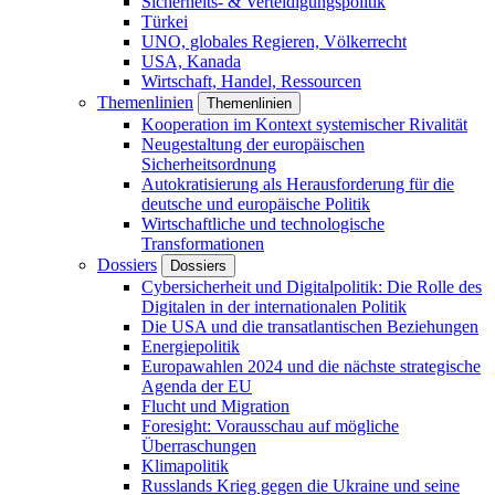
Sicherheits- & Verteidigungspolitik
Türkei
UNO, globales Regieren, Völkerrecht
USA, Kanada
Wirtschaft, Handel, Ressourcen
Themenlinien
Themenlinien
Kooperation im Kontext systemischer Rivalität
Neugestaltung der europäischen
Sicherheitsordnung
Autokratisierung als Herausforderung für die
deutsche und europäische Politik
Wirtschaftliche und technologische
Transformationen
Dossiers
Dossiers
Cybersicherheit und Digitalpolitik: Die Rolle des
Digitalen in der internationalen Politik
Die USA und die transatlantischen Beziehungen
Energiepolitik
Europawahlen 2024 und die nächste strategische
Agenda der EU
Flucht und Migration
Foresight: Vorausschau auf mögliche
Überraschungen
Klimapolitik
Russlands Krieg gegen die Ukraine und seine