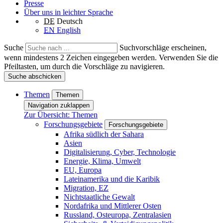
Presse
Über uns in leichter Sprache
DE
Deutsch
EN
English
Suche
Suchvorschläge erscheinen,
wenn mindestens 2 Zeichen eingegeben werden. Verwenden Sie die
Pfeiltasten, um durch die Vorschläge zu navigieren.
Suche abschicken
Themen
Themen
Navigation zuklappen
Zur Übersicht: Themen
Forschungsgebiete
Forschungsgebiete
Afrika südlich der Sahara
Asien
Digitalisierung, Cyber, Technologie
Energie, Klima, Umwelt
EU, Europa
Lateinamerika und die Karibik
Migration, EZ
Nichtstaatliche Gewalt
Nordafrika und Mittlerer Osten
Russland, Osteuropa, Zentralasien