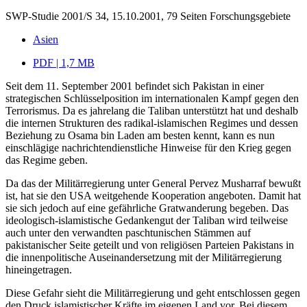
SWP-Studie 2001/S 34, 15.10.2001, 79 Seiten
Forschungsgebiete
Asien
PDF | 1,7 MB
Seit dem 11. September 2001 befindet sich Pakistan in einer
strategischen Schlüsselposition im internationalen Kampf gegen den
Terrorismus. Da es jahrelang die Taliban unterstützt hat und deshalb
die internen Strukturen des radikal-islamischen Regimes und dessen
Beziehung zu Osama bin Laden am besten kennt, kann es nun
einschlägige nachrichtendienstliche Hinweise für den Krieg gegen
das Regime geben.
Da das der Militärregierung unter General Pervez Musharraf bewußt
ist, hat sie den USA weitgehende Kooperation angeboten. Damit hat
sie sich jedoch auf eine gefährliche Gratwanderung begeben. Das
ideologisch-islamistische Gedankengut der Taliban wird teilweise
auch unter den verwandten paschtunischen Stämmen auf
pakistanischer Seite geteilt und von religiösen Parteien Pakistans in
die innenpolitische Auseinandersetzung mit der Militärregierung
hineingetragen.
Diese Gefahr sieht die Militärregierung und geht entschlossen gegen
den Druck islamistischer Kräfte im eigenen Land vor. Bei diesem