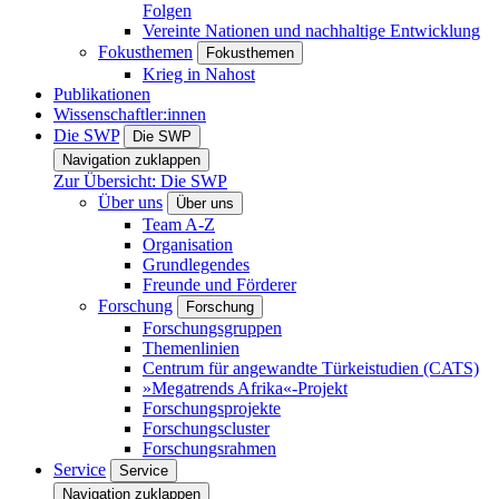
Folgen
Vereinte Nationen und nachhaltige Entwicklung
Fokusthemen
Fokusthemen
Krieg in Nahost
Publikationen
Wissenschaftler:innen
Die SWP
Die SWP
Navigation zuklappen
Zur Übersicht: Die SWP
Über uns
Über uns
Team A-Z
Organisation
Grundlegendes
Freunde und Förderer
Forschung
Forschung
Forschungsgruppen
Themenlinien
Centrum für angewandte Türkeistudien (CATS)
»Megatrends Afrika«-Projekt
Forschungsprojekte
Forschungscluster
Forschungsrahmen
Service
Service
Navigation zuklappen