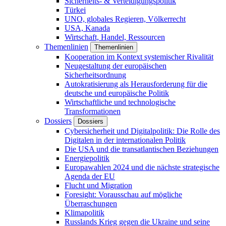
Sicherheits- & Verteidigungspolitik
Türkei
UNO, globales Regieren, Völkerrecht
USA, Kanada
Wirtschaft, Handel, Ressourcen
Themenlinien
Themenlinien
Kooperation im Kontext systemischer Rivalität
Neugestaltung der europäischen
Sicherheitsordnung
Autokratisierung als Herausforderung für die
deutsche und europäische Politik
Wirtschaftliche und technologische
Transformationen
Dossiers
Dossiers
Cybersicherheit und Digitalpolitik: Die Rolle des
Digitalen in der internationalen Politik
Die USA und die transatlantischen Beziehungen
Energiepolitik
Europawahlen 2024 und die nächste strategische
Agenda der EU
Flucht und Migration
Foresight: Vorausschau auf mögliche
Überraschungen
Klimapolitik
Russlands Krieg gegen die Ukraine und seine