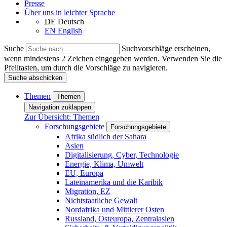
Presse
Über uns in leichter Sprache
DE
Deutsch
EN
English
Suche
Suchvorschläge erscheinen,
wenn mindestens 2 Zeichen eingegeben werden. Verwenden Sie die
Pfeiltasten, um durch die Vorschläge zu navigieren.
Suche abschicken
Themen
Themen
Navigation zuklappen
Zur Übersicht: Themen
Forschungsgebiete
Forschungsgebiete
Afrika südlich der Sahara
Asien
Digitalisierung, Cyber, Technologie
Energie, Klima, Umwelt
EU, Europa
Lateinamerika und die Karibik
Migration, EZ
Nichtstaatliche Gewalt
Nordafrika und Mittlerer Osten
Russland, Osteuropa, Zentralasien