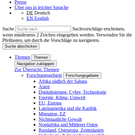
Presse
Über uns in leichter Sprache
DE
Deutsch
EN
English
Suche
Suchvorschläge erscheinen,
wenn mindestens 2 Zeichen eingegeben werden. Verwenden Sie die
Pfeiltasten, um durch die Vorschläge zu navigieren.
Suche abschicken
Themen
Themen
Navigation zuklappen
Zur Übersicht: Themen
Forschungsgebiete
Forschungsgebiete
Afrika südlich der Sahara
Asien
Digitalisierung, Cyber, Technologie
Energie, Klima, Umwelt
EU, Europa
Lateinamerika und die Karibik
Migration, EZ
Nichtstaatliche Gewalt
Nordafrika und Mittlerer Osten
Russland, Osteuropa, Zentralasien