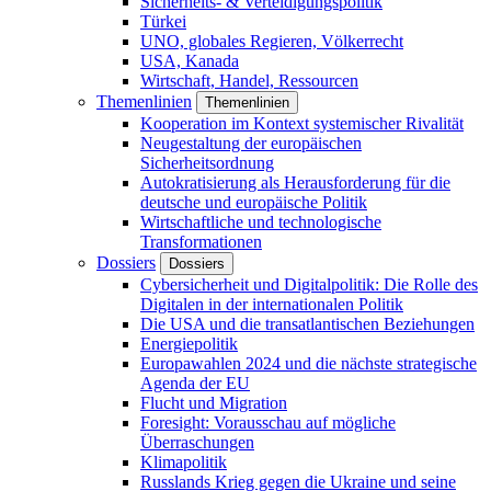
Sicherheits- & Verteidigungspolitik
Türkei
UNO, globales Regieren, Völkerrecht
USA, Kanada
Wirtschaft, Handel, Ressourcen
Themenlinien
Themenlinien
Kooperation im Kontext systemischer Rivalität
Neugestaltung der europäischen
Sicherheitsordnung
Autokratisierung als Herausforderung für die
deutsche und europäische Politik
Wirtschaftliche und technologische
Transformationen
Dossiers
Dossiers
Cybersicherheit und Digitalpolitik: Die Rolle des
Digitalen in der internationalen Politik
Die USA und die transatlantischen Beziehungen
Energiepolitik
Europawahlen 2024 und die nächste strategische
Agenda der EU
Flucht und Migration
Foresight: Vorausschau auf mögliche
Überraschungen
Klimapolitik
Russlands Krieg gegen die Ukraine und seine