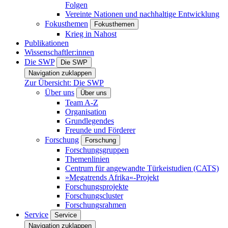
Folgen
Vereinte Nationen und nachhaltige Entwicklung
Fokusthemen
Fokusthemen
Krieg in Nahost
Publikationen
Wissenschaftler:innen
Die SWP
Die SWP
Navigation zuklappen
Zur Übersicht: Die SWP
Über uns
Über uns
Team A-Z
Organisation
Grundlegendes
Freunde und Förderer
Forschung
Forschung
Forschungsgruppen
Themenlinien
Centrum für angewandte Türkeistudien (CATS)
»Megatrends Afrika«-Projekt
Forschungsprojekte
Forschungscluster
Forschungsrahmen
Service
Service
Navigation zuklappen