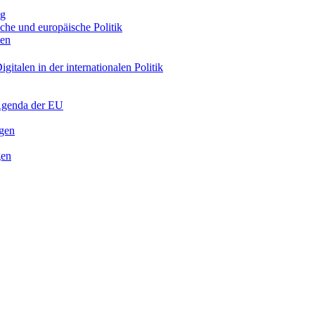
ng
sche und europäische Politik
nen
gitalen in der internationalen Politik
 Agenda der EU
ngen
gen