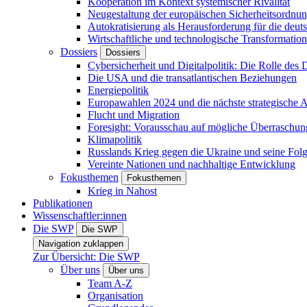
Kooperation im Kontext systemischer Rivalität
Neugestaltung der europäischen Sicherheitsordnu
Autokratisierung als Herausforderung für die deut
Wirtschaftliche und technologische Transformatio
Dossiers
Dossiers
Cybersicherheit und Digitalpolitik: Die Rolle des Di
Die USA und die transatlantischen Beziehungen
Energiepolitik
Europawahlen 2024 und die nächste strategische
Flucht und Migration
Foresight: Vorausschau auf mögliche Überraschu
Klimapolitik
Russlands Krieg gegen die Ukraine und seine Fol
Vereinte Nationen und nachhaltige Entwicklung
Fokusthemen
Fokusthemen
Krieg in Nahost
Publikationen
Wissenschaftler:innen
Die SWP
Die SWP
Navigation zuklappen
Zur Übersicht: Die SWP
Über uns
Über uns
Team A-Z
Organisation