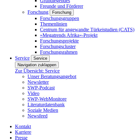
Grundlegendes
Freunde und Förderer
Forschung
Forschung
Forschungsgruppen
Themenlinien
Centrum für angewandte Türkeistudien (CATS)
»Megatrends Afrika«-Projekt
Forschungsprojekte
Forschungscluster
Forschungsrahmen
Service
Service
Navigation zuklappen
Zur Übersicht: Service
Unser Beratungsangebot
Newsletter
SWP-Podcast
Video
SWP-WebMonitore
Literaturdatenbank
Soziale Medien
Newsfeed
Kontakt
Karriere
Presse