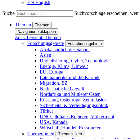
EN
English
Suche
Suchvorschläge erscheinen, wenn
Themen
Themen
Navigation zuklappen
Zur Übersicht: Themen
Forschungsgebiete
Forschungsgebiete
Afrika südlich der Sahara
Asien
Digitalisierung, Cyber, Technologie
Energie, Klima, Umwelt
EU, Europa
Lateinamerika und die Karibik
Migration, EZ
Nichtstaatliche Gewalt
Nordafrika und Mittlerer Osten
Russland, Osteuropa, Zentralasien
Sicherheits- & Verteidigungspolitik
Türkei
UNO, globales Regieren, Völkerrecht
USA, Kanada
Wirtschaft, Handel, Ressourcen
Themenlinien
Themenlinien