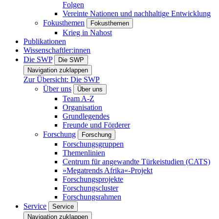
Folgen
Vereinte Nationen und nachhaltige Entwicklung
Fokusthemen
Fokusthemen
Krieg in Nahost
Publikationen
Wissenschaftler:innen
Die SWP
Die SWP
Navigation zuklappen
Zur Übersicht: Die SWP
Über uns
Über uns
Team A-Z
Organisation
Grundlegendes
Freunde und Förderer
Forschung
Forschung
Forschungsgruppen
Themenlinien
Centrum für angewandte Türkeistudien (CATS)
»Megatrends Afrika«-Projekt
Forschungsprojekte
Forschungscluster
Forschungsrahmen
Service
Service
Navigation zuklappen