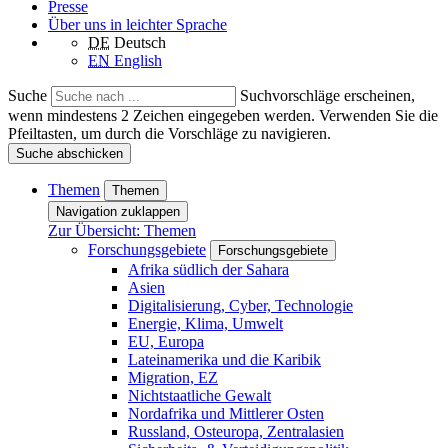
Presse
Über uns in leichter Sprache
DE
Deutsch
EN
English
Suche
Suchvorschläge erscheinen,
wenn mindestens 2 Zeichen eingegeben werden. Verwenden Sie die
Pfeiltasten, um durch die Vorschläge zu navigieren.
Suche abschicken
Themen
Themen
Navigation zuklappen
Zur Übersicht: Themen
Forschungsgebiete
Forschungsgebiete
Afrika südlich der Sahara
Asien
Digitalisierung, Cyber, Technologie
Energie, Klima, Umwelt
EU, Europa
Lateinamerika und die Karibik
Migration, EZ
Nichtstaatliche Gewalt
Nordafrika und Mittlerer Osten
Russland, Osteuropa, Zentralasien