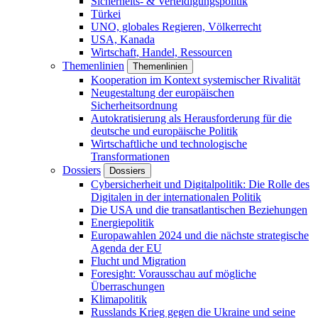
Sicherheits- & Verteidigungspolitik
Türkei
UNO, globales Regieren, Völkerrecht
USA, Kanada
Wirtschaft, Handel, Ressourcen
Themenlinien
Themenlinien
Kooperation im Kontext systemischer Rivalität
Neugestaltung der europäischen
Sicherheitsordnung
Autokratisierung als Herausforderung für die
deutsche und europäische Politik
Wirtschaftliche und technologische
Transformationen
Dossiers
Dossiers
Cybersicherheit und Digitalpolitik: Die Rolle des
Digitalen in der internationalen Politik
Die USA und die transatlantischen Beziehungen
Energiepolitik
Europawahlen 2024 und die nächste strategische
Agenda der EU
Flucht und Migration
Foresight: Vorausschau auf mögliche
Überraschungen
Klimapolitik
Russlands Krieg gegen die Ukraine und seine