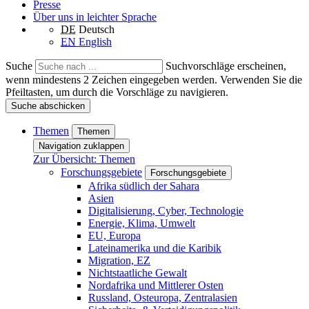
Presse
Über uns in leichter Sprache
DE
Deutsch
EN
English
Suche
Suchvorschläge erscheinen,
wenn mindestens 2 Zeichen eingegeben werden. Verwenden Sie die
Pfeiltasten, um durch die Vorschläge zu navigieren.
Suche abschicken
Themen
Themen
Navigation zuklappen
Zur Übersicht: Themen
Forschungsgebiete
Forschungsgebiete
Afrika südlich der Sahara
Asien
Digitalisierung, Cyber, Technologie
Energie, Klima, Umwelt
EU, Europa
Lateinamerika und die Karibik
Migration, EZ
Nichtstaatliche Gewalt
Nordafrika und Mittlerer Osten
Russland, Osteuropa, Zentralasien