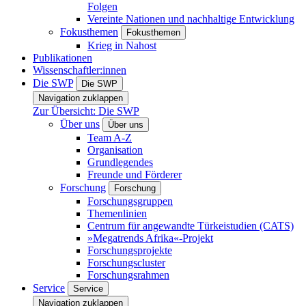
Folgen
Vereinte Nationen und nachhaltige Entwicklung
Fokusthemen
Fokusthemen
Krieg in Nahost
Publikationen
Wissenschaftler:innen
Die SWP
Die SWP
Navigation zuklappen
Zur Übersicht: Die SWP
Über uns
Über uns
Team A-Z
Organisation
Grundlegendes
Freunde und Förderer
Forschung
Forschung
Forschungsgruppen
Themenlinien
Centrum für angewandte Türkeistudien (CATS)
»Megatrends Afrika«-Projekt
Forschungsprojekte
Forschungscluster
Forschungsrahmen
Service
Service
Navigation zuklappen