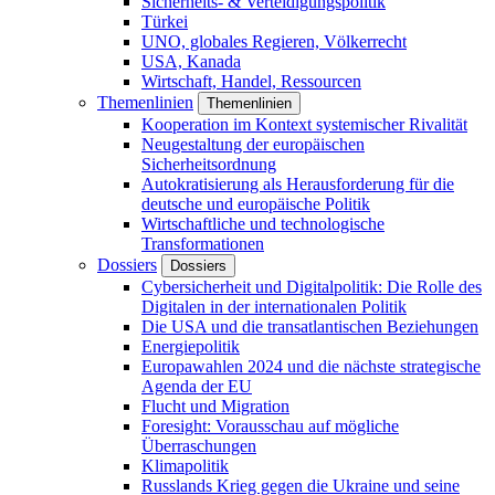
Sicherheits- & Verteidigungspolitik
Türkei
UNO, globales Regieren, Völkerrecht
USA, Kanada
Wirtschaft, Handel, Ressourcen
Themenlinien
Themenlinien
Kooperation im Kontext systemischer Rivalität
Neugestaltung der europäischen
Sicherheitsordnung
Autokratisierung als Herausforderung für die
deutsche und europäische Politik
Wirtschaftliche und technologische
Transformationen
Dossiers
Dossiers
Cybersicherheit und Digitalpolitik: Die Rolle des
Digitalen in der internationalen Politik
Die USA und die transatlantischen Beziehungen
Energiepolitik
Europawahlen 2024 und die nächste strategische
Agenda der EU
Flucht und Migration
Foresight: Vorausschau auf mögliche
Überraschungen
Klimapolitik
Russlands Krieg gegen die Ukraine und seine