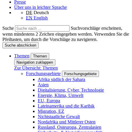
Presse
Über uns in leichter Sprache
DE
Deutsch
EN
English
Suche
Suchvorschläge erscheinen,
wenn mindestens 2 Zeichen eingegeben werden. Verwenden Sie die
Pfeiltasten, um durch die Vorschläge zu navigieren.
Suche abschicken
Themen
Themen
Navigation zuklappen
Zur Übersicht: Themen
Forschungsgebiete
Forschungsgebiete
Afrika südlich der Sahara
Asien
Digitalisierung, Cyber, Technologie
Energie, Klima, Umwelt
EU, Europa
Lateinamerika und die Karibik
Migration, EZ
Nichtstaatliche Gewalt
Nordafrika und Mittlerer Osten
Russland, Osteuropa, Zentralasien