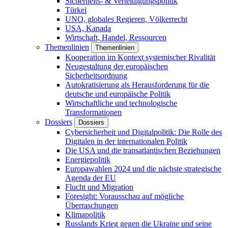
Sicherheits- & Verteidigungspolitik
Türkei
UNO, globales Regieren, Völkerrecht
USA, Kanada
Wirtschaft, Handel, Ressourcen
Themenlinien
Themenlinien
Kooperation im Kontext systemischer Rivalität
Neugestaltung der europäischen
Sicherheitsordnung
Autokratisierung als Herausforderung für die
deutsche und europäische Politik
Wirtschaftliche und technologische
Transformationen
Dossiers
Dossiers
Cybersicherheit und Digitalpolitik: Die Rolle des
Digitalen in der internationalen Politik
Die USA und die transatlantischen Beziehungen
Energiepolitik
Europawahlen 2024 und die nächste strategische
Agenda der EU
Flucht und Migration
Foresight: Vorausschau auf mögliche
Überraschungen
Klimapolitik
Russlands Krieg gegen die Ukraine und seine