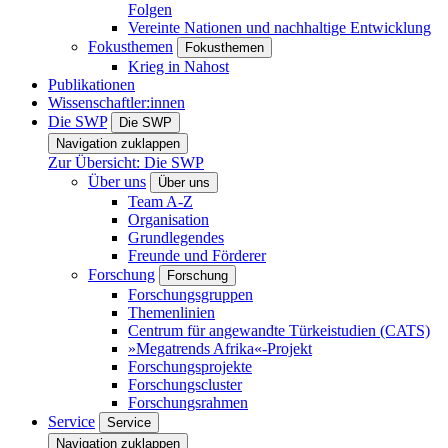
Folgen
Vereinte Nationen und nachhaltige Entwicklung
Fokusthemen
Fokusthemen
Krieg in Nahost
Publikationen
Wissenschaftler:innen
Die SWP
Die SWP
Navigation zuklappen
Zur Übersicht: Die SWP
Über uns
Über uns
Team A-Z
Organisation
Grundlegendes
Freunde und Förderer
Forschung
Forschung
Forschungsgruppen
Themenlinien
Centrum für angewandte Türkeistudien (CATS)
»Megatrends Afrika«-Projekt
Forschungsprojekte
Forschungscluster
Forschungsrahmen
Service
Service
Navigation zuklappen