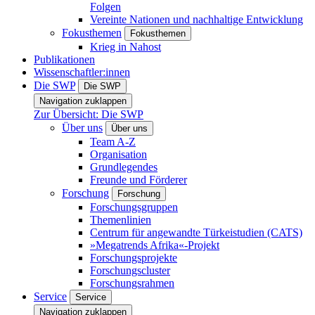
Folgen
Vereinte Nationen und nachhaltige Entwicklung
Fokusthemen
Fokusthemen
Krieg in Nahost
Publikationen
Wissenschaftler:innen
Die SWP
Die SWP
Navigation zuklappen
Zur Übersicht: Die SWP
Über uns
Über uns
Team A-Z
Organisation
Grundlegendes
Freunde und Förderer
Forschung
Forschung
Forschungsgruppen
Themenlinien
Centrum für angewandte Türkeistudien (CATS)
»Megatrends Afrika«-Projekt
Forschungsprojekte
Forschungscluster
Forschungsrahmen
Service
Service
Navigation zuklappen