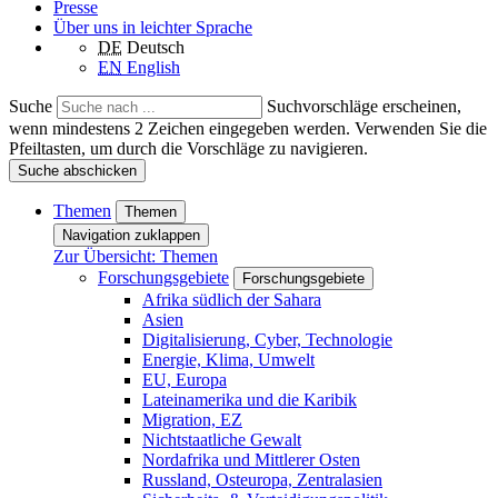
Presse
Über uns in leichter Sprache
DE
Deutsch
EN
English
Suche
Suchvorschläge erscheinen,
wenn mindestens 2 Zeichen eingegeben werden. Verwenden Sie die
Pfeiltasten, um durch die Vorschläge zu navigieren.
Suche abschicken
Themen
Themen
Navigation zuklappen
Zur Übersicht: Themen
Forschungsgebiete
Forschungsgebiete
Afrika südlich der Sahara
Asien
Digitalisierung, Cyber, Technologie
Energie, Klima, Umwelt
EU, Europa
Lateinamerika und die Karibik
Migration, EZ
Nichtstaatliche Gewalt
Nordafrika und Mittlerer Osten
Russland, Osteuropa, Zentralasien