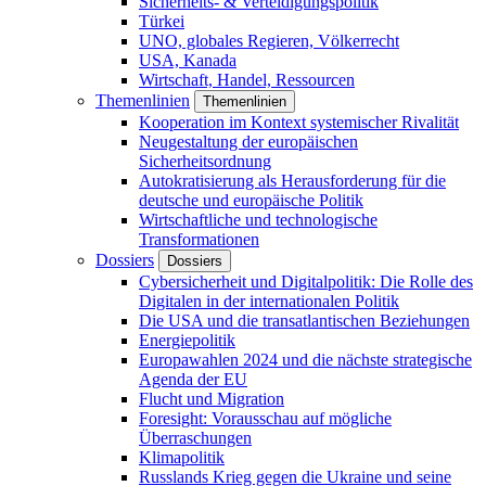
Sicherheits- & Verteidigungspolitik
Türkei
UNO, globales Regieren, Völkerrecht
USA, Kanada
Wirtschaft, Handel, Ressourcen
Themenlinien
Themenlinien
Kooperation im Kontext systemischer Rivalität
Neugestaltung der europäischen
Sicherheitsordnung
Autokratisierung als Herausforderung für die
deutsche und europäische Politik
Wirtschaftliche und technologische
Transformationen
Dossiers
Dossiers
Cybersicherheit und Digitalpolitik: Die Rolle des
Digitalen in der internationalen Politik
Die USA und die transatlantischen Beziehungen
Energiepolitik
Europawahlen 2024 und die nächste strategische
Agenda der EU
Flucht und Migration
Foresight: Vorausschau auf mögliche
Überraschungen
Klimapolitik
Russlands Krieg gegen die Ukraine und seine