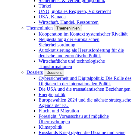
Sicherheits- & Verteidigungspolitik
Türkei
UNO, globales Regieren, Völkerrecht
USA, Kanada
Wirtschaft, Handel, Ressourcen
Themenlinien
Themenlinien
Kooperation im Kontext systemischer Rivalität
Neugestaltung der europäischen
Sicherheitsordnung
Autokratisierung als Herausforderung für die
deutsche und europäische Politik
Wirtschaftliche und technologische
Transformationen
Dossiers
Dossiers
Cybersicherheit und Digitalpolitik: Die Rolle des
Digitalen in der internationalen Politik
Die USA und die transatlantischen Beziehungen
Energiepolitik
Europawahlen 2024 und die nächste strategische
Agenda der EU
Flucht und Migration
Foresight: Vorausschau auf mögliche
Überraschungen
Klimapolitik
Russlands Krieg gegen die Ukraine und seine