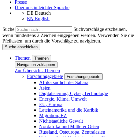
Presse
Über uns in leichter Sprache
DE
Deutsch
EN
English
Suche
Suchvorschläge erscheinen,
wenn mindestens 2 Zeichen eingegeben werden. Verwenden Sie die
Pfeiltasten, um durch die Vorschläge zu navigieren.
Suche abschicken
Themen
Themen
Navigation zuklappen
Zur Übersicht: Themen
Forschungsgebiete
Forschungsgebiete
Afrika südlich der Sahara
Asien
Digitalisierung, Cyber, Technologie
Energie, Klima, Umwelt
EU, Europa
Lateinamerika und die Karibik
Migration, EZ
Nichtstaatliche Gewalt
Nordafrika und Mittlerer Osten
Russland, Osteuropa, Zentralasien