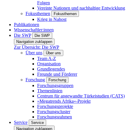
Folgen
Vereinte Nationen und nachhaltige Entwicklung
Fokusthemen
Fokusthemen
Krieg in Nahost
Publikationen
Wissenschaftler:innen
Die SWP
Die SWP
Navigation zuklappen
Zur Übersicht: Die SWP
Über uns
Über uns
Team A-Z
Organisation
Grundlegendes
Freunde und Förderer
Forschung
Forschung
Forschungsgruppen
Themenlinien
Centrum für angewandte Türkeistudien (CATS)
»Megatrends Afrika«-Projekt
Forschungsprojekte
Forschungscluster
Forschungsrahmen
Service
Service
Navigation zuklappen