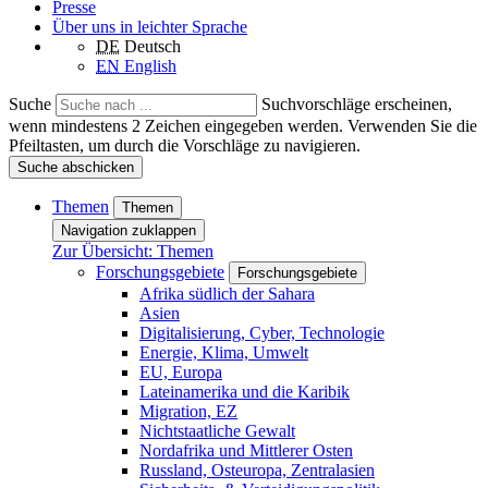
Presse
Über uns in leichter Sprache
DE
Deutsch
EN
English
Suche
Suchvorschläge erscheinen,
wenn mindestens 2 Zeichen eingegeben werden. Verwenden Sie die
Pfeiltasten, um durch die Vorschläge zu navigieren.
Suche abschicken
Themen
Themen
Navigation zuklappen
Zur Übersicht: Themen
Forschungsgebiete
Forschungsgebiete
Afrika südlich der Sahara
Asien
Digitalisierung, Cyber, Technologie
Energie, Klima, Umwelt
EU, Europa
Lateinamerika und die Karibik
Migration, EZ
Nichtstaatliche Gewalt
Nordafrika und Mittlerer Osten
Russland, Osteuropa, Zentralasien