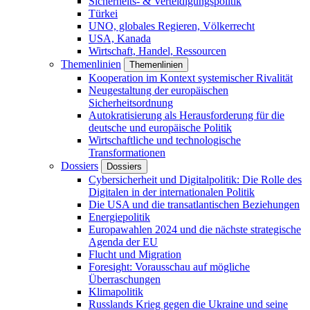
Sicherheits- & Verteidigungspolitik
Türkei
UNO, globales Regieren, Völkerrecht
USA, Kanada
Wirtschaft, Handel, Ressourcen
Themenlinien
Themenlinien
Kooperation im Kontext systemischer Rivalität
Neugestaltung der europäischen
Sicherheitsordnung
Autokratisierung als Herausforderung für die
deutsche und europäische Politik
Wirtschaftliche und technologische
Transformationen
Dossiers
Dossiers
Cybersicherheit und Digitalpolitik: Die Rolle des
Digitalen in der internationalen Politik
Die USA und die transatlantischen Beziehungen
Energiepolitik
Europawahlen 2024 und die nächste strategische
Agenda der EU
Flucht und Migration
Foresight: Vorausschau auf mögliche
Überraschungen
Klimapolitik
Russlands Krieg gegen die Ukraine und seine