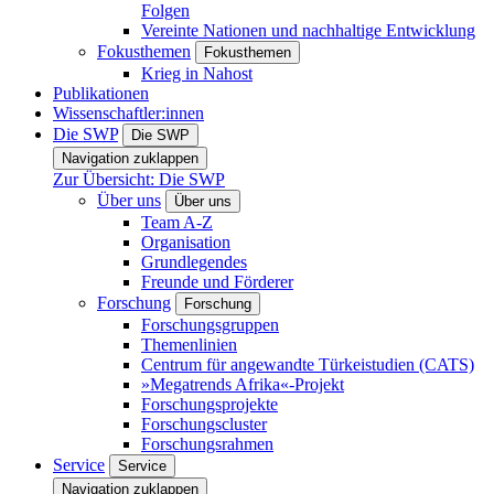
Folgen
Vereinte Nationen und nachhaltige Entwicklung
Fokusthemen
Fokusthemen
Krieg in Nahost
Publikationen
Wissenschaftler:innen
Die SWP
Die SWP
Navigation zuklappen
Zur Übersicht: Die SWP
Über uns
Über uns
Team A-Z
Organisation
Grundlegendes
Freunde und Förderer
Forschung
Forschung
Forschungsgruppen
Themenlinien
Centrum für angewandte Türkeistudien (CATS)
»Megatrends Afrika«-Projekt
Forschungsprojekte
Forschungscluster
Forschungsrahmen
Service
Service
Navigation zuklappen