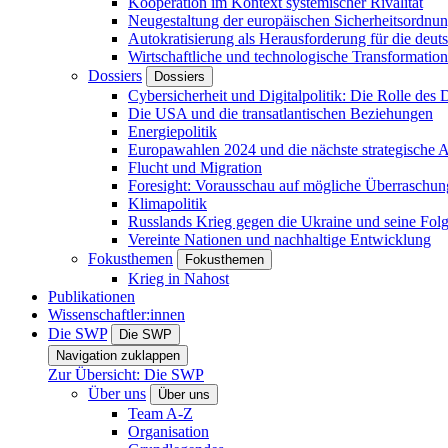
Kooperation im Kontext systemischer Rivalität
Neugestaltung der europäischen Sicherheitsordnu
Autokratisierung als Herausforderung für die deut
Wirtschaftliche und technologische Transformatio
Dossiers
Dossiers
Cybersicherheit und Digitalpolitik: Die Rolle des Di
Die USA und die transatlantischen Beziehungen
Energiepolitik
Europawahlen 2024 und die nächste strategische
Flucht und Migration
Foresight: Vorausschau auf mögliche Überraschu
Klimapolitik
Russlands Krieg gegen die Ukraine und seine Fol
Vereinte Nationen und nachhaltige Entwicklung
Fokusthemen
Fokusthemen
Krieg in Nahost
Publikationen
Wissenschaftler:innen
Die SWP
Die SWP
Navigation zuklappen
Zur Übersicht: Die SWP
Über uns
Über uns
Team A-Z
Organisation