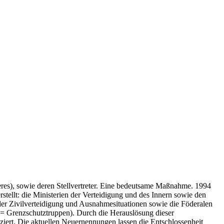
res), sowie deren Stellvertreter. Eine bedeutsame Maßnahme. 1994
stellt: die Ministerien der Verteidigung und des Innern sowie den
n der Zivilverteidigung und Ausnahmesituationen sowie die Föderalen
(= Grenzschutztruppen). Durch die Herauslösung dieser
ziert. Die aktuellen Neuernennungen lassen die Entschlossenheit