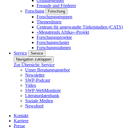
Grundlegendes
Freunde und Förderer
Forschung
Forschung
Forschungsgruppen
Themenlinien
Centrum für angewandte Türkeistudien (CATS)
»Megatrends Afrika«-Projekt
Forschungsprojekte
Forschungscluster
Forschungsrahmen
Service
Service
Navigation zuklappen
Zur Übersicht: Service
Unser Beratungsangebot
Newsletter
SWP-Podcast
Video
SWP-WebMonitore
Literaturdatenbank
Soziale Medien
Newsfeed
Kontakt
Karriere
Presse