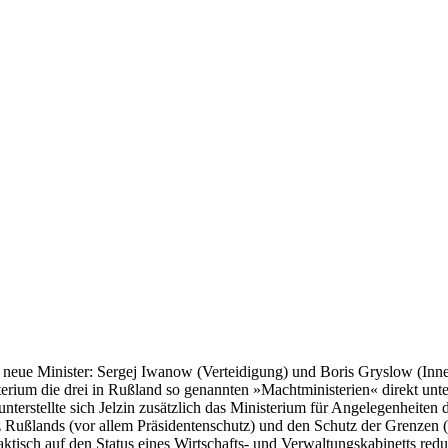
neue Minister: Sergej Iwanow (Verteidigung) und Boris Gryslow (Inne
erium die drei in Rußland so genannten »Machtministerien« direkt unter
unterstellte sich Jelzin zusätzlich das Ministerium für Angelegenheite
z Rußlands (vor allem Präsidentenschutz) und den Schutz der Grenzen 
tisch auf den Status eines Wirtschafts- und Verwaltungskabinetts redu