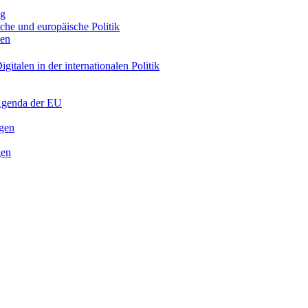
ng
sche und europäische Politik
nen
gitalen in der internationalen Politik
 Agenda der EU
ngen
gen