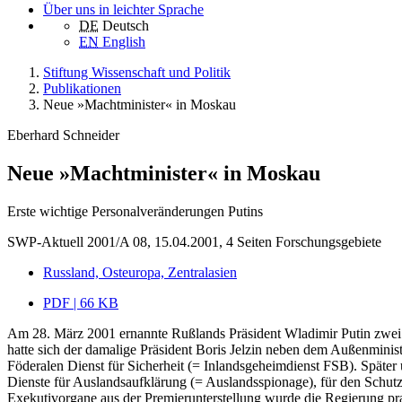
Über uns in leichter Sprache
DE
Deutsch
EN
English
Stiftung Wissenschaft und Politik
Publikationen
Neue »Machtminister« in Moskau
Eberhard Schneider
Neue »Machtminister« in Moskau
Erste wichtige Personalveränderungen Putins
SWP-Aktuell 2001/A 08, 15.04.2001, 4 Seiten
Forschungsgebiete
Russland, Osteuropa, Zentralasien
PDF | 66 KB
Am 28. März 2001 ernannte Rußlands Präsident Wladimir Putin zwei 
hatte sich der damalige Präsident Boris Jelzin neben dem Außenminist
Föderalen Dienst für Sicherheit (= Inlandsgeheimdienst FSB). Später 
Dienste für Auslandsaufklärung (= Auslandsspionage), für den Schut
Exekutivorgane aus der Premierunterstellung wurde die Regierung prak