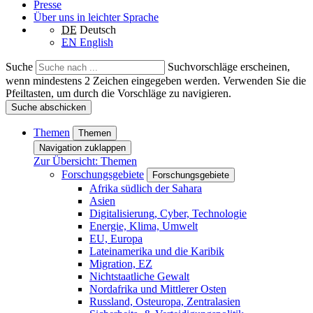
Presse
Über uns in leichter Sprache
DE
Deutsch
EN
English
Suche
Suchvorschläge erscheinen,
wenn mindestens 2 Zeichen eingegeben werden. Verwenden Sie die
Pfeiltasten, um durch die Vorschläge zu navigieren.
Suche abschicken
Themen
Themen
Navigation zuklappen
Zur Übersicht: Themen
Forschungsgebiete
Forschungsgebiete
Afrika südlich der Sahara
Asien
Digitalisierung, Cyber, Technologie
Energie, Klima, Umwelt
EU, Europa
Lateinamerika und die Karibik
Migration, EZ
Nichtstaatliche Gewalt
Nordafrika und Mittlerer Osten
Russland, Osteuropa, Zentralasien