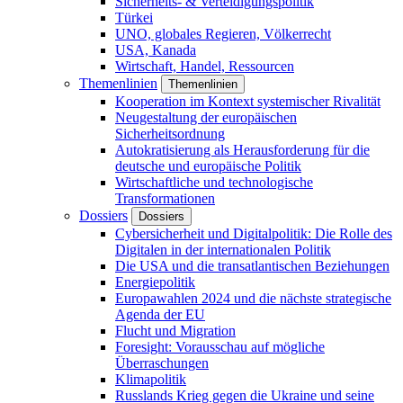
Sicherheits- & Verteidigungspolitik
Türkei
UNO, globales Regieren, Völkerrecht
USA, Kanada
Wirtschaft, Handel, Ressourcen
Themenlinien
Themenlinien
Kooperation im Kontext systemischer Rivalität
Neugestaltung der europäischen
Sicherheitsordnung
Autokratisierung als Herausforderung für die
deutsche und europäische Politik
Wirtschaftliche und technologische
Transformationen
Dossiers
Dossiers
Cybersicherheit und Digitalpolitik: Die Rolle des
Digitalen in der internationalen Politik
Die USA und die transatlantischen Beziehungen
Energiepolitik
Europawahlen 2024 und die nächste strategische
Agenda der EU
Flucht und Migration
Foresight: Vorausschau auf mögliche
Überraschungen
Klimapolitik
Russlands Krieg gegen die Ukraine und seine