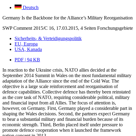
Deutsch
Germany Is the Backbone for the Alliance’s Military Reorganisation
SWP Comment 2015/C 16, 17.03.2015, 4 Seiten
Forschungsgebiete
Sicherheits- & Verteidigungspolitik
EU, Europa
USA, Kanada
PDF | 94 KB
In reaction to the Ukraine crisis, NATO allies decided at the
September 2014 Summit in Wales on the most fundamental military
adaptation of the Alliance since the end of the Cold War. The
objective is a large scale reinforcement and reorganisation of
defence capabilities. Collective defence has thereby been reinstated
as the core task of NATO, requiring considerable political, military
and financial input from all Allies. The focus of attention is,
however, on Germany. First, Germany played a considerable part in
shaping the Wales decisions. Second, the partners expect Germany
to bear a substantial military and financial burden because of its
economic strength. Third, Berlin placed itself under pressure to
promote defence cooperation when it launched the framework
nation concept in 2013.