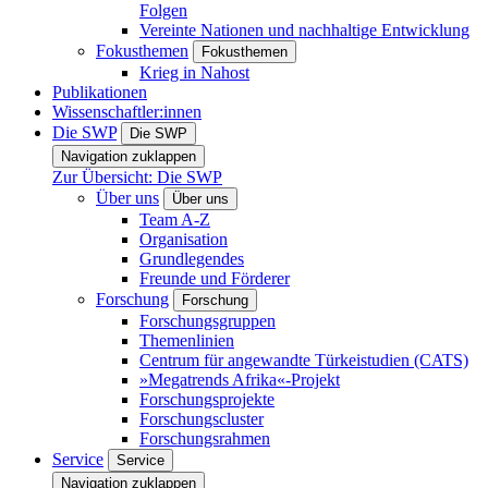
Folgen
Vereinte Nationen und nachhaltige Entwicklung
Fokusthemen
Fokusthemen
Krieg in Nahost
Publikationen
Wissenschaftler:innen
Die SWP
Die SWP
Navigation zuklappen
Zur Übersicht: Die SWP
Über uns
Über uns
Team A-Z
Organisation
Grundlegendes
Freunde und Förderer
Forschung
Forschung
Forschungsgruppen
Themenlinien
Centrum für angewandte Türkeistudien (CATS)
»Megatrends Afrika«-Projekt
Forschungsprojekte
Forschungscluster
Forschungsrahmen
Service
Service
Navigation zuklappen