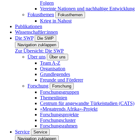
Folgen
Vereinte Nationen und nachhaltige Entwicklung
Fokusthemen
Fokusthemen
Krieg in Nahost
Publikationen
Wissenschaftler:innen
Die SWP
Die SWP
Navigation zuklappen
Zur Übersicht: Die SWP
Über uns
Über uns
Team A-Z
Organisation
Grundlegendes
Freunde und Förderer
Forschung
Forschung
Forschungsgruppen
Themenlinien
Centrum für angewandte Türkeistudien (CATS)
»Megatrends Afrika«-Projekt
Forschungsprojekte
Forschungscluster
Forschungsrahmen
Service
Service
Navigation zuklappen