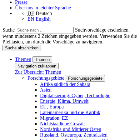
Presse
Über uns in leichter Sprache
DE
Deutsch
EN
English
Suche
Suchvorschläge erscheinen,
wenn mindestens 2 Zeichen eingegeben werden. Verwenden Sie die
Pfeiltasten, um durch die Vorschläge zu navigieren.
Suche abschicken
Themen
Themen
Navigation zuklappen
Zur Übersicht: Themen
Forschungsgebiete
Forschungsgebiete
Afrika südlich der Sahara
Asien
Digitalisierung, Cyber, Technologie
Energie, Klima, Umwelt
EU, Europa
Lateinamerika und die Karibik
Migration, EZ
Nichtstaatliche Gewalt
Nordafrika und Mittlerer Osten
Russland, Osteuropa, Zentralasien