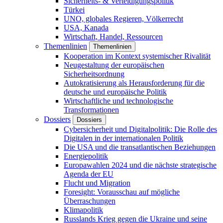
Sicherheits- & Verteidigungspolitik
Türkei
UNO, globales Regieren, Völkerrecht
USA, Kanada
Wirtschaft, Handel, Ressourcen
Themenlinien
Themenlinien
Kooperation im Kontext systemischer Rivalität
Neugestaltung der europäischen
Sicherheitsordnung
Autokratisierung als Herausforderung für die
deutsche und europäische Politik
Wirtschaftliche und technologische
Transformationen
Dossiers
Dossiers
Cybersicherheit und Digitalpolitik: Die Rolle des
Digitalen in der internationalen Politik
Die USA und die transatlantischen Beziehungen
Energiepolitik
Europawahlen 2024 und die nächste strategische
Agenda der EU
Flucht und Migration
Foresight: Vorausschau auf mögliche
Überraschungen
Klimapolitik
Russlands Krieg gegen die Ukraine und seine