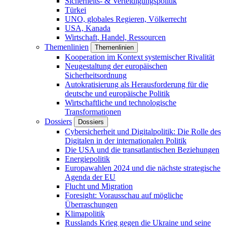
Sicherheits- & Verteidigungspolitik
Türkei
UNO, globales Regieren, Völkerrecht
USA, Kanada
Wirtschaft, Handel, Ressourcen
Themenlinien
Themenlinien
Kooperation im Kontext systemischer Rivalität
Neugestaltung der europäischen
Sicherheitsordnung
Autokratisierung als Herausforderung für die
deutsche und europäische Politik
Wirtschaftliche und technologische
Transformationen
Dossiers
Dossiers
Cybersicherheit und Digitalpolitik: Die Rolle des
Digitalen in der internationalen Politik
Die USA und die transatlantischen Beziehungen
Energiepolitik
Europawahlen 2024 und die nächste strategische
Agenda der EU
Flucht und Migration
Foresight: Vorausschau auf mögliche
Überraschungen
Klimapolitik
Russlands Krieg gegen die Ukraine und seine