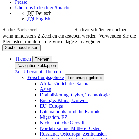
Presse
Über uns in leichter Sprache
DE
Deutsch
EN
English
Suche
Suchvorschläge erscheinen,
wenn mindestens 2 Zeichen eingegeben werden. Verwenden Sie die
Pfeiltasten, um durch die Vorschläge zu navigieren.
Suche abschicken
Themen
Themen
Navigation zuklappen
Zur Übersicht: Themen
Forschungsgebiete
Forschungsgebiete
Afrika südlich der Sahara
Asien
Digitalisierung, Cyber, Technologie
Energie, Klima, Umwelt
EU, Europa
Lateinamerika und die Karibik
Migration, EZ
Nichtstaatliche Gewalt
Nordafrika und Mittlerer Osten
Russland, Osteuropa, Zentralasien