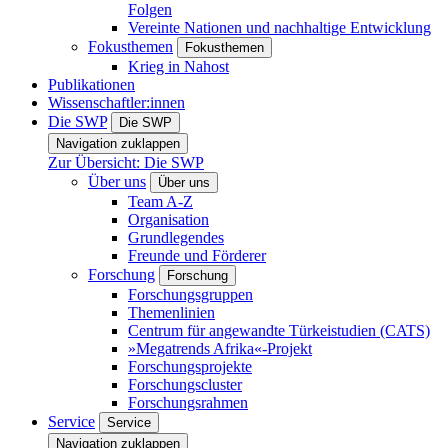
Folgen
Vereinte Nationen und nachhaltige Entwicklung
Fokusthemen
Fokusthemen
Krieg in Nahost
Publikationen
Wissenschaftler:innen
Die SWP
Die SWP
Navigation zuklappen
Zur Übersicht: Die SWP
Über uns
Über uns
Team A-Z
Organisation
Grundlegendes
Freunde und Förderer
Forschung
Forschung
Forschungsgruppen
Themenlinien
Centrum für angewandte Türkeistudien (CATS)
»Megatrends Afrika«-Projekt
Forschungsprojekte
Forschungscluster
Forschungsrahmen
Service
Service
Navigation zuklappen