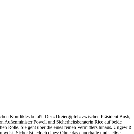
chen Konfliktes befaßt. Der »Dreiergipfel« zwischen Präsident Bush,
n Außenminister Powell und Sicherheitsberaterin Rice auf beide
en Rolle. Sie geht über die eines reinen Vermittlers hinaus. Ungewiß
eist. Sicher ist jedoch eines: Ohne das dauerhafte und stetige