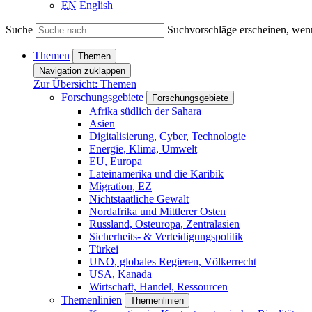
EN
English
Suche
Suchvorschläge erscheinen, wenn
Themen
Themen
Navigation zuklappen
Zur Übersicht: Themen
Forschungsgebiete
Forschungsgebiete
Afrika südlich der Sahara
Asien
Digitalisierung, Cyber, Technologie
Energie, Klima, Umwelt
EU, Europa
Lateinamerika und die Karibik
Migration, EZ
Nichtstaatliche Gewalt
Nordafrika und Mittlerer Osten
Russland, Osteuropa, Zentralasien
Sicherheits- & Verteidigungspolitik
Türkei
UNO, globales Regieren, Völkerrecht
USA, Kanada
Wirtschaft, Handel, Ressourcen
Themenlinien
Themenlinien