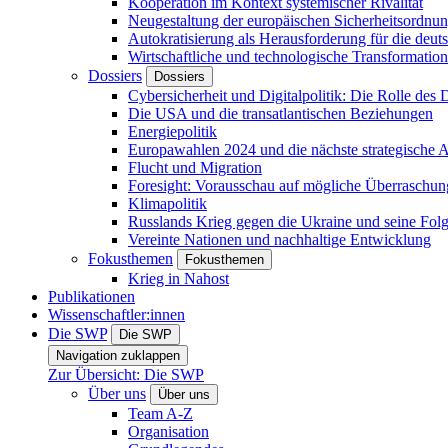
Kooperation im Kontext systemischer Rivalität
Neugestaltung der europäischen Sicherheitsordnu
Autokratisierung als Herausforderung für die deut
Wirtschaftliche und technologische Transformatio
Dossiers
Dossiers
Cybersicherheit und Digitalpolitik: Die Rolle des Di
Die USA und die transatlantischen Beziehungen
Energiepolitik
Europawahlen 2024 und die nächste strategische
Flucht und Migration
Foresight: Vorausschau auf mögliche Überraschu
Klimapolitik
Russlands Krieg gegen die Ukraine und seine Fol
Vereinte Nationen und nachhaltige Entwicklung
Fokusthemen
Fokusthemen
Krieg in Nahost
Publikationen
Wissenschaftler:innen
Die SWP
Die SWP
Navigation zuklappen
Zur Übersicht: Die SWP
Über uns
Über uns
Team A-Z
Organisation