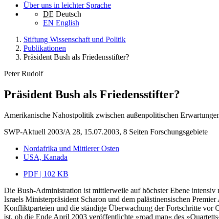
Über uns in leichter Sprache
DE
Deutsch
EN
English
Stiftung Wissenschaft und Politik
Publikationen
Präsident Bush als Friedensstifter?
Peter Rudolf
Präsident Bush als Friedensstifter?
Amerikanische Nahostpolitik zwischen außenpolitischen Erwartungen
SWP-Aktuell 2003/A 28, 15.07.2003, 8 Seiten
Forschungsgebiete
Nordafrika und Mittlerer Osten
USA, Kanada
PDF | 102 KB
Die Bush-Administration ist mittlerweile auf höchster Ebene intensi
Israels Ministerpräsident Scharon und dem palästinensischen Premie
Konfliktparteien und die ständige Überwachung der Fortschritte vor 
ist, ob die Ende April 2003 veröffentlichte »road map« des »Quartet