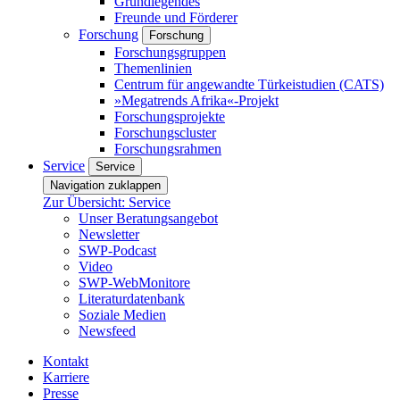
Grundlegendes
Freunde und Förderer
Forschung
Forschung
Forschungsgruppen
Themenlinien
Centrum für angewandte Türkeistudien (CATS)
»Megatrends Afrika«-Projekt
Forschungsprojekte
Forschungscluster
Forschungsrahmen
Service
Service
Navigation zuklappen
Zur Übersicht: Service
Unser Beratungsangebot
Newsletter
SWP-Podcast
Video
SWP-WebMonitore
Literaturdatenbank
Soziale Medien
Newsfeed
Kontakt
Karriere
Presse