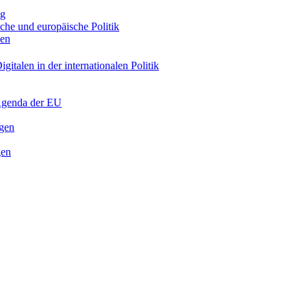
ng
sche und europäische Politik
nen
gitalen in der internationalen Politik
 Agenda der EU
ngen
gen