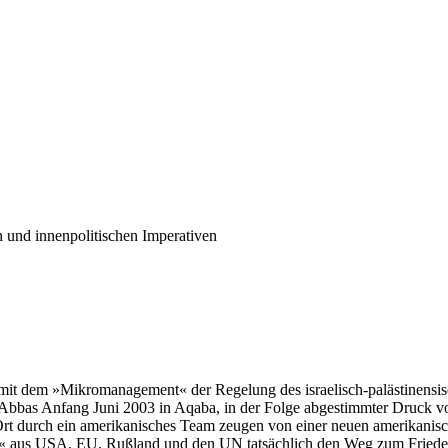
 und innenpolitischen Imperativen
v mit dem »Mikromanagement« der Regelung des israelisch-palästinensis
r Abbas Anfang Juni 2003 in Aqaba, in der Folge abgestimmter Druck vo
Ort durch ein amerikanisches Team zeugen von einer neuen amerikanisch
ts« aus USA, EU, Rußland und den UN tatsächlich den Weg zum Frieden w