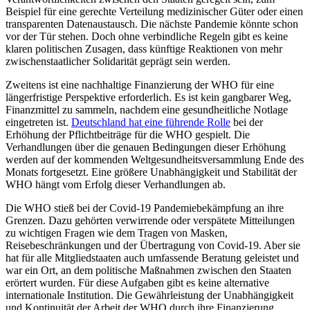
Beispiel für eine gerechte Verteilung medizinischer Güter oder einen
transparenten Datenaustausch. Die nächste Pandemie könnte schon
vor der Tür stehen. Doch ohne verbindliche Regeln gibt es keine
klaren politischen Zusagen, dass künftige Reaktionen von mehr
zwischenstaatlicher Solidarität geprägt sein werden.
Zweitens ist eine nachhaltige Finanzierung der WHO für eine
längerfristige Perspektive erforderlich. Es ist kein gangbarer Weg,
Finanzmittel zu sammeln, nachdem eine gesundheitliche Notlage
eingetreten ist.
Deutschland hat eine führende Rolle
bei der
Erhöhung der Pflichtbeiträge für die WHO gespielt. Die
Verhandlungen über die genauen Bedingungen dieser Erhöhung
werden auf der kommenden Weltgesundheitsversammlung Ende des
Monats fortgesetzt. Eine größere Unabhängigkeit und Stabilität der
WHO hängt vom Erfolg dieser Verhandlungen ab.
Die WHO stieß bei der Covid-19 Pandemiebekämpfung an ihre
Grenzen. Dazu gehörten verwirrende oder verspätete Mitteilungen
zu wichtigen Fragen wie dem Tragen von Masken,
Reisebeschränkungen und der Übertragung von Covid-19. Aber sie
hat für alle Mitgliedstaaten auch umfassende Beratung geleistet und
war ein Ort, an dem politische Maßnahmen zwischen den Staaten
erörtert wurden. Für diese Aufgaben gibt es keine alternative
internationale Institution. Die Gewährleistung der Unabhängigkeit
und Kontinuität der Arbeit der WHO durch ihre Finanzierung