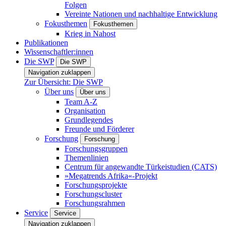
Folgen
Vereinte Nationen und nachhaltige Entwicklung
Fokusthemen
Fokusthemen
Krieg in Nahost
Publikationen
Wissenschaftler:innen
Die SWP
Die SWP
Navigation zuklappen
Zur Übersicht: Die SWP
Über uns
Über uns
Team A-Z
Organisation
Grundlegendes
Freunde und Förderer
Forschung
Forschung
Forschungsgruppen
Themenlinien
Centrum für angewandte Türkeistudien (CATS)
»Megatrends Afrika«-Projekt
Forschungsprojekte
Forschungscluster
Forschungsrahmen
Service
Service
Navigation zuklappen