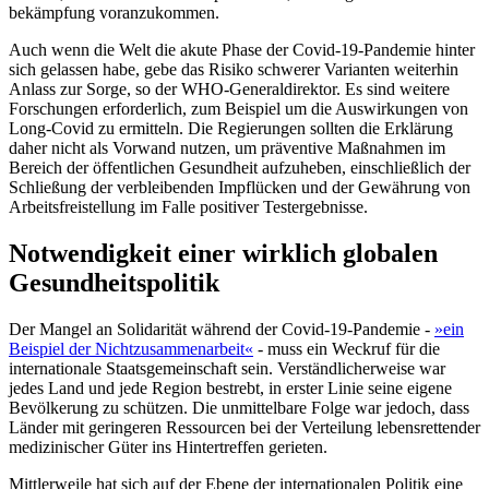
bekämpfung voranzukommen.
Auch wenn die Welt die akute Phase der Covid-19-Pandemie hinter
sich gelassen habe, gebe das Risiko schwerer Varianten weiterhin
Anlass zur Sorge, so der WHO-Generaldirektor. Es sind weitere
Forschungen erforderlich, zum Beispiel um die Auswirkungen von
Long-Covid zu ermitteln. Die Regierungen sollten die Erklärung
daher nicht als Vorwand nutzen, um präventive Maßnahmen im
Bereich der öffentlichen Gesundheit aufzuheben, einschließlich der
Schließung der verbleibenden Impflücken und der Gewährung von
Arbeitsfreistellung im Falle positiver Testergebnisse.
Notwendigkeit einer wirklich globalen
Gesundheitspolitik
Der Mangel an Solidarität während der Covid-19-Pandemie -
»ein
Beispiel der Nichtzusammenarbeit«
- muss ein Weckruf für die
internationale Staatsgemeinschaft sein. Verständlicherweise war
jedes Land und jede Region bestrebt, in erster Linie seine eigene
Bevölkerung zu schützen. Die unmittelbare Folge war jedoch, dass
Länder mit geringeren Ressourcen bei der Verteilung lebensrettender
medizinischer Güter ins Hintertreffen gerieten.
Mittlerweile hat sich auf der Ebene der internationalen Politik eine