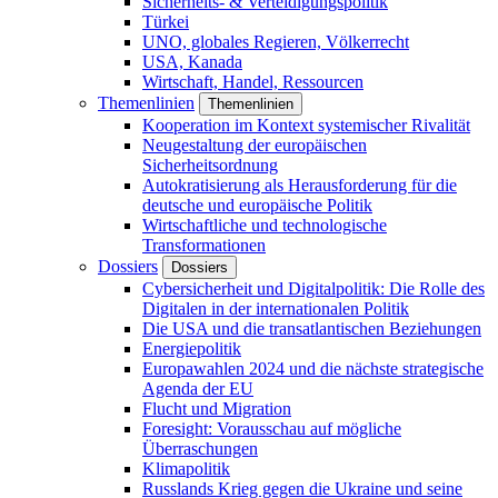
Sicherheits- & Verteidigungspolitik
Türkei
UNO, globales Regieren, Völkerrecht
USA, Kanada
Wirtschaft, Handel, Ressourcen
Themenlinien
Themenlinien
Kooperation im Kontext systemischer Rivalität
Neugestaltung der europäischen
Sicherheitsordnung
Autokratisierung als Herausforderung für die
deutsche und europäische Politik
Wirtschaftliche und technologische
Transformationen
Dossiers
Dossiers
Cybersicherheit und Digitalpolitik: Die Rolle des
Digitalen in der internationalen Politik
Die USA und die transatlantischen Beziehungen
Energiepolitik
Europawahlen 2024 und die nächste strategische
Agenda der EU
Flucht und Migration
Foresight: Vorausschau auf mögliche
Überraschungen
Klimapolitik
Russlands Krieg gegen die Ukraine und seine