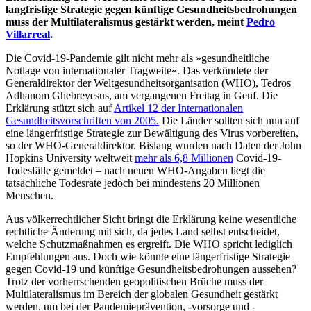
langfristige Strategie gegen künftige Gesundheitsbedrohungen
muss der Multilateralismus gestärkt werden, meint
Pedro
Villarreal
.
Die Covid-19-Pandemie gilt nicht mehr als »gesundheitliche
Notlage von internationaler Tragweite«. Das verkündete der
Generaldirektor der Weltgesundheitsorganisation (WHO), Tedros
Adhanom Ghebreyesus, am vergangenen Freitag in Genf. Die
Erklärung stützt sich auf
Artikel 12 der Internationalen
Gesundheitsvorschriften von 2005
.
Die Länder sollten sich nun auf
eine längerfristige Strategie zur Bewältigung des Virus vorbereiten,
so der WHO-Generaldirektor. Bislang wurden nach Daten der John
Hopkins University weltweit
mehr als 6,8 Millionen
Covid-19-
Todesfälle gemeldet – nach neuen WHO-Angaben liegt die
tatsächliche Todesrate jedoch bei mindestens 20 Millionen
Menschen.
Aus völkerrechtlicher Sicht bringt die Erklärung keine wesentliche
rechtliche Änderung mit sich, da jedes Land selbst entscheidet,
welche Schutzmaßnahmen es ergreift. Die WHO spricht lediglich
Empfehlungen aus. Doch wie könnte eine längerfristige Strategie
gegen Covid-19 und künftige Gesundheitsbedrohungen aussehen?
Trotz der vorherrschenden geopolitischen Brüche muss der
Multilateralismus im Bereich der globalen Gesundheit gestärkt
werden, um bei der Pandemieprävention, -vorsorge und -