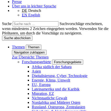
Presse
Über uns in leichter Sprache
DE
Deutsch
EN
English
Suche
Suchvorschläge erscheinen,
wenn mindestens 2 Zeichen eingegeben werden. Verwenden Sie die
Pfeiltasten, um durch die Vorschläge zu navigieren.
Suche abschicken
Themen
Themen
Navigation zuklappen
Zur Übersicht: Themen
Forschungsgebiete
Forschungsgebiete
Afrika südlich der Sahara
Asien
Digitalisierung, Cyber, Technologie
Energie, Klima, Umwelt
EU, Europa
Lateinamerika und die Karibik
Migration, EZ
Nichtstaatliche Gewalt
Nordafrika und Mittlerer Osten
Russland, Osteuropa, Zentralasien