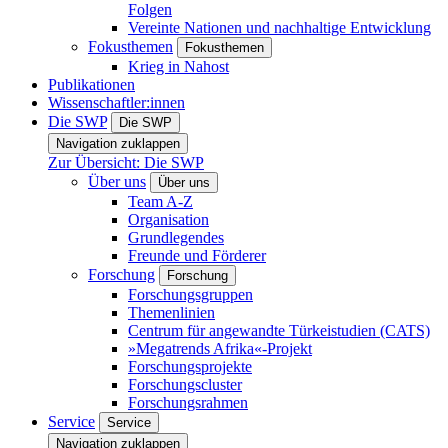
Folgen
Vereinte Nationen und nachhaltige Entwicklung
Fokusthemen
Fokusthemen
Krieg in Nahost
Publikationen
Wissenschaftler:innen
Die SWP
Die SWP
Navigation zuklappen
Zur Übersicht: Die SWP
Über uns
Über uns
Team A-Z
Organisation
Grundlegendes
Freunde und Förderer
Forschung
Forschung
Forschungsgruppen
Themenlinien
Centrum für angewandte Türkeistudien (CATS)
»Megatrends Afrika«-Projekt
Forschungsprojekte
Forschungscluster
Forschungsrahmen
Service
Service
Navigation zuklappen