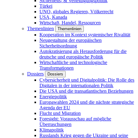
Sicherheits- & Verteidigungspolitik
Türkei
UNO, globales Regieren, Völkerrecht
USA, Kanada
Wirtschaft, Handel, Ressourcen
Themenlinien
Themenlinien
Kooperation im Kontext systemischer Rivalität
Neugestaltung der europäischen
Sicherheitsordnung
Autokratisierung als Herausforderung für die
deutsche und europäische Politik
Wirtschaftliche und technologische
Transformationen
Dossiers
Dossiers
Cybersicherheit und Digitalpolitik: Die Rolle des
Digitalen in der internationalen Politik
Die USA und die transatlantischen Beziehungen
Energiepolitik
Europawahlen 2024 und die nächste strategische
Agenda der EU
Flucht und Migration
Foresight: Vorausschau auf mögliche
Überraschungen
Klimapolitik
Russlands Krieg gegen die Ukraine und seine