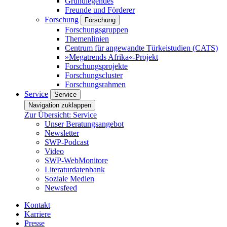
Grundlegendes
Freunde und Förderer
Forschung
Forschung
Forschungsgruppen
Themenlinien
Centrum für angewandte Türkeistudien (CATS)
»Megatrends Afrika«-Projekt
Forschungsprojekte
Forschungscluster
Forschungsrahmen
Service
Service
Navigation zuklappen
Zur Übersicht: Service
Unser Beratungsangebot
Newsletter
SWP-Podcast
Video
SWP-WebMonitore
Literaturdatenbank
Soziale Medien
Newsfeed
Kontakt
Karriere
Presse