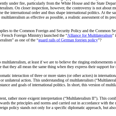
rrently under fire, particularly from the White House and the State Depa
eral­ism. On closer inspection, however, the controversy is not about mul
he international order and thus shape inter­national politics. At the same
multilateralism as effective as possible, a realistic assessment of its pre
applies to the Com­mon Foreign and Security Policy and the Common Se
the French Foreign Ministry) launched the “
Alliance for Multilateralism
”
i
eralism” as one of the “
guard rails of German foreign policy
”
?
ltilateral­ism, at least if we are to believe the ringing endorsements 
e that they all mean the same thing when they express their support for 
atic interaction of three or more states (or other actors) in international
 or uni­lateral action. This understanding of multi­lateralism (“Multilatera
ance and goals of international politics. In short, this version of multi
ent, rather more exigent interpretation (“Multilateral­ism II”). This com
owards the principles and norms and carried out in accordance with the r
oreign policy stands not only for a specific diplomatic approach, but al