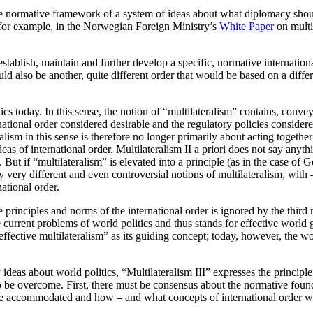
the normative framework of a system of ideas about what diplomacy shoul
s, for example, in the Norwegian Foreign Ministry’s
White Paper
on multil
o establish, main­tain and further develop a specific, normative internati
ould also be another, quite different order that would be based on a diffe
itics today. In this sense, the notion of “multilateralism” contains, conve
ational order con­sider­ed desirable and the regulatory policies considere
lism in this sense is therefore no longer primarily about acting together 
deas of inter­national order. Multilateralism II a priori does not say anyt
But if “multilateralism” is elevated into a prin­ciple (as in the case of G
ly
very different and even controversial notions
of multilateralism, with 
ational order.
e principles and norms of the international order is ignored by the third 
he current prob­lems of world politics and thus stands for effective worl
effective multi­lateralism” as its guiding concept; today, how­ever, the 
ideas about world politics, “Multilateralism III” ex­presses the principle 
o be overcome. First, there must be consensus about the normative founda
o be accommodated
and how – and what concepts of inter­national order wi