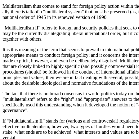
Multilateralism thus comes to stand for foreign policy action within 
ally there is talk of a “multilateral system” that must be preserved (a
national order of 1945 in its renewed version of 1990.
“Multilateralism II” refers to foreign and security policies that seek t
may be the currently disintegrating liberal international order, but it c
together with others.
It is this meaning of the term that seems to prevail in international pol
appro­priate means to conduct foreign policy; and it concerns the intern
made ex­plicit, however, and even be deliberately dis­guised. Multilatera
that are closely linked to highly specific (and possibly controversial) i
procedures (should) be followed in the conduct of international affairs. 
principles and values, then we are in fact dealing with several, possib
about the desirable ideological and normative foundations of the inter­n
The fact that there is no broad consensus in world politics today on th
“multilateralism” refers to the “right” and “appropriate” answers to t
spe­cifically used this understanding when it developed the notion of “
governance”.
If “Multilateralism II” stands for (various and controversial) regulatory 
effective multilateralism, however, two types of hurdles would need t
stake, what ends are to be achieved, what
interests and values are t
versial.