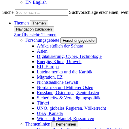
EN
English
Suche
Suchvorschläge erscheinen, wenn
Themen
Themen
Navigation zuklappen
Zur Übersicht: Themen
Forschungsgebiete
Forschungsgebiete
Afrika südlich der Sahara
Asien
Digitalisierung, Cyber, Technologie
Energie, Klima, Umwelt
EU, Europa
Lateinamerika und die Karibik
Migration, EZ
Nichtstaatliche Gewalt
Nordafrika und Mittlerer Osten
Russland, Osteuropa, Zentralasien
Sicherheits- & Verteidigungspolitik
Türkei
UNO, globales Regieren, Völkerrecht
USA, Kanada
Wirtschaft, Handel, Ressourcen
Themenlinien
Themenlinien