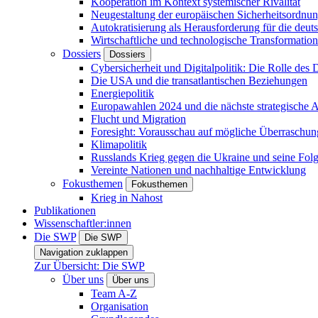
Kooperation im Kontext systemischer Rivalität
Neugestaltung der europäischen Sicherheitsordnu
Autokratisierung als Herausforderung für die deut
Wirtschaftliche und technologische Transformatio
Dossiers
Dossiers
Cybersicherheit und Digitalpolitik: Die Rolle des Di
Die USA und die transatlantischen Beziehungen
Energiepolitik
Europawahlen 2024 und die nächste strategische
Flucht und Migration
Foresight: Vorausschau auf mögliche Überraschu
Klimapolitik
Russlands Krieg gegen die Ukraine und seine Fol
Vereinte Nationen und nachhaltige Entwicklung
Fokusthemen
Fokusthemen
Krieg in Nahost
Publikationen
Wissenschaftler:innen
Die SWP
Die SWP
Navigation zuklappen
Zur Übersicht: Die SWP
Über uns
Über uns
Team A-Z
Organisation