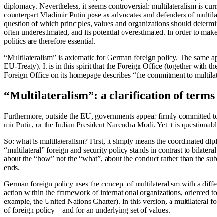
diplomacy. Nevertheless, it seems controversial: multilateralism is cu
counterpart Vladimir Putin pose as advocates and defenders of multilat
question of which principles, values and organizations should determine t
often underestimated, and its potential overestimated. In order to make 
politics are there­fore essential.
“Multilateralism” is axiomatic for German foreign policy. The same 
EU‑Treaty). It is in this spirit that the Foreign Office (together with 
Foreign Office
on its homepage describes “the commitment to multilat
“Multilateralism”: a clarification of terms
Furthermore, outside the EU, governments appear firmly committed to mu
mir Putin, or the Indian President Narendra Modi. Yet it is questionabl
So: what is multilateralism? First, it simply means the coordinated diplom
“multilateral” foreign and security policy stands in contrast to bilateral
about the “how” not the “what”, about the conduct rather than the subst
ends.
German foreign policy uses the concept of multilateralism with a differ
action within the framework of inter­national organizations, oriented t
example, the United Nations Charter). In this version, a multilateral f
of foreign policy – and for an underlying set of values.