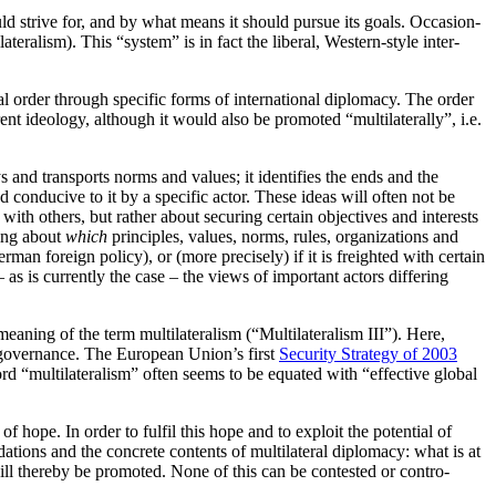
d strive for, and by what means it should pursue its goals. Occasion­
ateralism). This “system” is in fact the liberal, Western-style inter­
onal order through specific forms of international diplomacy. The order
rent ideology, although it would also be promoted “multi­laterally”, i.e.
ys and transports norms and values; it identifies the ends and the
d conducive to it by a specific actor. These ideas will often not be
with others, but rather about secur­ing certain objectives and interests
hing about
which
principles, values, norms, rules, organizations and
erman foreign policy), or (more precisely) if it is freighted with certain
– as is currently the case – the views of important actors differing
meaning of the term multilateralism (“Multilateralism III”). Here,
d governance. The
European Union’s
first
Security Strategy of 2003
word “multilateralism” often seems to be equated with “effective global
of hope. In order to fulfil this hope and to exploit the potential of
tions and the concrete contents of multilateral diplomacy: what is at
ll thereby be promoted. None of this can be contested or contro­