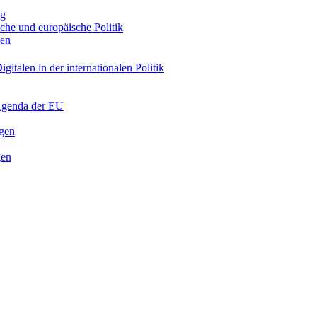
ng
sche und europäische Politik
nen
gitalen in der internationalen Politik
 Agenda der EU
ngen
gen