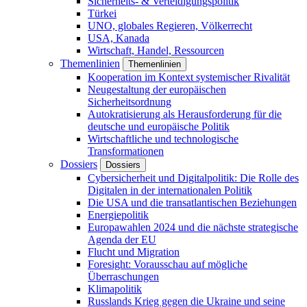
Sicherheits- & Verteidigungspolitik
Türkei
UNO, globales Regieren, Völkerrecht
USA, Kanada
Wirtschaft, Handel, Ressourcen
Themenlinien
Themenlinien
Kooperation im Kontext systemischer Rivalität
Neugestaltung der europäischen
Sicherheitsordnung
Autokratisierung als Herausforderung für die
deutsche und europäische Politik
Wirtschaftliche und technologische
Transformationen
Dossiers
Dossiers
Cybersicherheit und Digitalpolitik: Die Rolle des
Digitalen in der internationalen Politik
Die USA und die transatlantischen Beziehungen
Energiepolitik
Europawahlen 2024 und die nächste strategische
Agenda der EU
Flucht und Migration
Foresight: Vorausschau auf mögliche
Überraschungen
Klimapolitik
Russlands Krieg gegen die Ukraine und seine