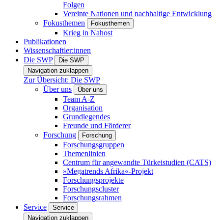
Folgen
Vereinte Nationen und nachhaltige Entwicklung
Fokusthemen
Fokusthemen
Krieg in Nahost
Publikationen
Wissenschaftler:innen
Die SWP
Die SWP
Navigation zuklappen
Zur Übersicht: Die SWP
Über uns
Über uns
Team A-Z
Organisation
Grundlegendes
Freunde und Förderer
Forschung
Forschung
Forschungsgruppen
Themenlinien
Centrum für angewandte Türkeistudien (CATS)
»Megatrends Afrika«-Projekt
Forschungsprojekte
Forschungscluster
Forschungsrahmen
Service
Service
Navigation zuklappen