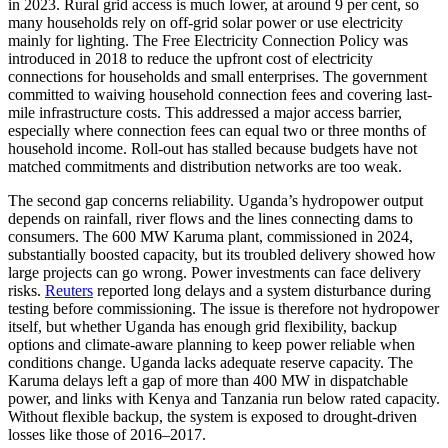
in 2023. Rural grid access is much lower, at around 9 per cent, so
many households rely on off-grid solar power or use electricity
mainly for lighting. The Free Electricity Connection Policy was
introduced in 2018 to reduce the upfront cost of electricity
connections for households and small enterprises. The government
committed to waiving household connection fees and covering last-
mile infrastructure costs. This addressed a major access barrier,
especially where connection fees can equal two or three months of
household income. Roll-out has stalled because budgets have not
matched commitments and distribution networks are too weak.
The second gap concerns reliability. Uganda’s hydropower output
depends on rainfall, river flows and the lines connecting dams to
consumers. The 600 MW Karuma plant, commissioned in 2024,
substantially boosted capacity, but its troubled delivery showed how
large projects can go wrong. Power investments can face delivery
risks.
Reuters
reported long delays and a system disturbance during
testing before commissioning. The issue is therefore not hydropower
itself, but whether Uganda has enough grid flexibility, backup
options and climate-aware planning to keep power reliable when
conditions change. Uganda lacks adequate reserve capacity. The
Karuma delays left a gap of more than 400 MW in dispatchable
power, and links with Kenya and Tanzania run below rated capacity.
Without flexible backup, the system is exposed to drought-driven
losses like those of 2016–2017.