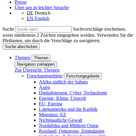
Presse
Über uns in leichter Sprache
DE
Deutsch
EN
English
Suche
Suchvorschläge erscheinen,
wenn mindestens 2 Zeichen eingegeben werden. Verwenden Sie die
Pfeiltasten, um durch die Vorschläge zu navigieren.
Suche abschicken
Themen
Themen
Navigation zuklappen
Zur Übersicht: Themen
Forschungsgebiete
Forschungsgebiete
Afrika südlich der Sahara
Asien
Digitalisierung, Cyber, Technologie
Energie, Klima, Umwelt
EU, Europa
Lateinamerika und die Karibik
Migration, EZ
Nichtstaatliche Gewalt
Nordafrika und Mittlerer Osten
Russland, Osteuropa, Zentralasien