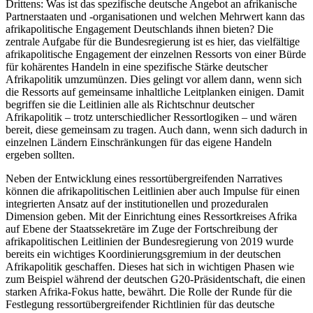
Drittens: Was ist das spezifische deutsche Angebot an afrikanische
Partnerstaaten und -organisationen und welchen Mehrwert kann das
afrikapolitische Engagement Deutschlands ihnen bieten? Die
zentrale Aufgabe für die Bundesregierung ist es hier, das vielfältige
afrikapolitische Engagement der einzelnen Ressorts von einer Bürde
für kohärentes Handeln in eine spezifische Stärke deutscher
Afrikapolitik umzumünzen. Dies gelingt vor allem dann, wenn sich
die Ressorts auf gemeinsame inhaltliche Leitplanken einigen. Damit
begriffen sie die Leitlinien alle als Richtschnur deutscher
Afrikapolitik – trotz unterschiedlicher Ressortlogiken – und wären
bereit, diese gemeinsam zu tragen. Auch dann, wenn sich dadurch in
einzelnen Ländern Einschränkungen für das eigene Handeln
ergeben sollten.
Neben der Entwicklung eines ressortübergreifenden Narratives
können die afrikapolitischen Leitlinien aber auch Impulse für einen
integrierten Ansatz auf der institutionellen und prozeduralen
Dimension geben. Mit der Einrichtung eines Ressortkreises Afrika
auf Ebene der Staatssekretäre im Zuge der Fortschreibung der
afrikapolitischen Leitlinien der Bundesregierung von 2019 wurde
bereits ein wichtiges Koordinierungsgremium in der deutschen
Afrikapolitik geschaffen. Dieses hat sich in wichtigen Phasen wie
zum Beispiel während der deutschen G20-Präsidentschaft, die einen
starken Afrika-Fokus hatte, bewährt. Die Rolle der Runde für die
Festlegung ressortübergreifender Richtlinien für das deutsche