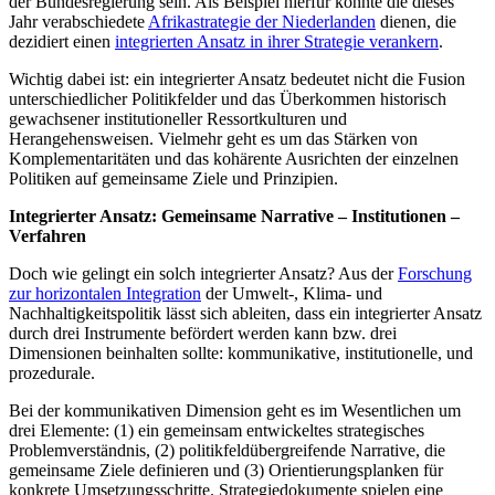
der Bundesregierung sein. Als Beispiel hierfür könnte die dieses
Jahr verabschiedete
Afrikastrategie der Niederlanden
dienen, die
dezidiert einen
integrierten Ansatz in ihrer Strategie verankern
.
Wichtig dabei ist: ein integrierter Ansatz bedeutet nicht die Fusion
unterschiedlicher Politikfelder und das Überkommen historisch
gewachsener institutioneller Ressortkulturen und
Herangehensweisen. Vielmehr geht es um das Stärken von
Komplementaritäten und das kohärente Ausrichten der einzelnen
Politiken auf gemeinsame Ziele und Prinzipien.
Integrierter Ansatz: Gemeinsame Narrative – Institutionen –
Verfahren
Doch wie gelingt ein solch integrierter Ansatz? Aus der
Forschung
zur horizontalen Integration
der Umwelt-, Klima- und
Nachhaltigkeitspolitik lässt sich ableiten, dass ein integrierter Ansatz
durch drei Instrumente befördert werden kann bzw. drei
Dimensionen beinhalten sollte: kommunikative, institutionelle, und
prozedurale.
Bei der kommunikativen Dimension geht es im Wesentlichen um
drei Elemente: (1) ein gemeinsam entwickeltes strategisches
Problemverständnis, (2) politikfeldübergreifende Narrative, die
gemeinsame Ziele definieren und (3) Orientierungsplanken für
konkrete Umsetzungsschritte. Strategiedokumente spielen eine