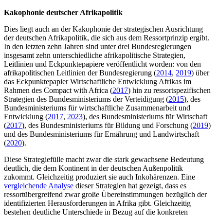
Kakophonie deutscher Afrikapolitik
Dies liegt auch an der Kakophonie der strategischen Ausrichtung
der deutschen Afrikapolitik, die sich aus dem Ressortprinzip ergibt.
In den letzten zehn Jahren sind unter drei Bundesregierungen
insgesamt zehn unterschiedliche afrikapolitische Strategien,
Leitlinien und Eckpunktepapiere veröffentlicht worden: von den
afrikapolitischen Leitlinien der Bundesregierung (
2014
,
2019
) über
das Eckpunktepapier Wirtschaftliche Entwicklung Afrikas im
Rahmen des Compact with Africa (
2017
) hin zu ressortspezifischen
Strategien des Bundesministeriums der Verteidigung (
2015
), des
Bundesministeriums für wirtschaftliche Zusammenarbeit und
Entwicklung (
2017
,
2023
), des Bundesministeriums für Wirtschaft
(
2017
), des Bundesministeriums für Bildung und Forschung (
2019
)
und des Bundesministeriums für Ernährung und Landwirtschaft
(
2020
).
Diese Strategiefülle macht zwar die stark gewachsene Bedeutung
deutlich, die dem Kontinent in der deutschen Außenpolitik
zukommt. Gleichzeitig produziert sie auch Inkohärenzen. Eine
vergleichende Analyse
dieser Strategien hat gezeigt, dass es
ressortübergreifend zwar große Übereinstimmungen bezüglich der
identifizierten Herausforderungen in Afrika gibt. Gleichzeitig
bestehen deutliche Unterschiede in Bezug auf die konkreten