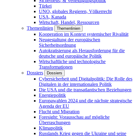
Sicherheits- & Verteidigungspolitik
Türkei
UNO, globales Regieren, Völkerrecht
USA, Kanada
Wirtschaft, Handel, Ressourcen
Themenlinien
Themenlinien
Kooperation im Kontext systemischer Rivalität
Neugestaltung der europäischen
Sicherheitsordnung
Autokratisierung als Herausforderung für die
deutsche und europäische Politik
Wirtschaftliche und technologische
Transformationen
Dossiers
Dossiers
Cybersicherheit und Digitalpolitik: Die Rolle des
Digitalen in der internationalen Politik
Die USA und die transatlantischen Beziehungen
Energiepolitik
Europawahlen 2024 und die nächste strategische
Agenda der EU
Flucht und Migration
Foresight: Vorausschau auf mögliche
Überraschungen
Klimapolitik
Russlands Krieg gegen die Ukraine und seine