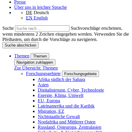
Presse
Über uns in leichter Sprache
DE
Deutsch
EN
English
Suche
Suchvorschläge erscheinen,
wenn mindestens 2 Zeichen eingegeben werden. Verwenden Sie die
Pfeiltasten, um durch die Vorschläge zu navigieren.
Suche abschicken
Themen
Themen
Navigation zuklappen
Zur Übersicht: Themen
Forschungsgebiete
Forschungsgebiete
Afrika südlich der Sahara
Asien
Digitalisierung, Cyber, Technologie
Energie, Klima, Umwelt
EU, Europa
Lateinamerika und die Karibik
Migration, EZ
Nichtstaatliche Gewalt
Nordafrika und Mittlerer Osten
Russland, Osteuropa, Zentralasien