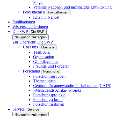
Folgen
Vereinte Nationen und nachhaltige Entwicklung
Fokusthemen
Fokusthemen
Krieg in Nahost
Publikationen
Wissenschaftler:innen
Die SWP
Die SWP
Navigation zuklappen
Zur Übersicht: Die SWP
Über uns
Über uns
Team A-Z
Organisation
Grundlegendes
Freunde und Förderer
Forschung
Forschung
Forschungsgruppen
Themenlinien
Centrum für angewandte Türkeistudien (CATS)
»Megatrends Afrika«-Projekt
Forschungsprojekte
Forschungscluster
Forschungsrahmen
Service
Service
Navigation zuklappen