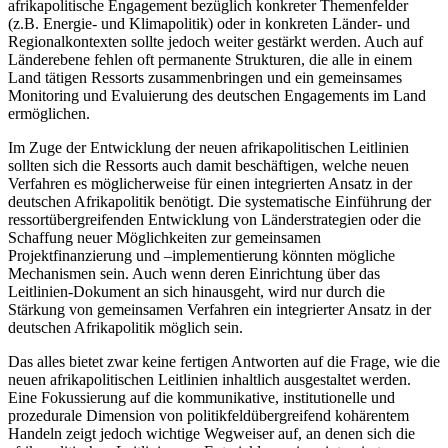
afrikapolitische Engagement bezüglich konkreter Themenfelder
(z.B. Energie- und Klimapolitik) oder in konkreten Länder- und
Regionalkontexten sollte jedoch weiter gestärkt werden. Auch auf
Länderebene fehlen oft permanente Strukturen, die alle in einem
Land tätigen Ressorts zusammenbringen und ein gemeinsames
Monitoring und Evaluierung des deutschen Engagements im Land
ermöglichen.
Im Zuge der Entwicklung der neuen afrikapolitischen Leitlinien
sollten sich die Ressorts auch damit beschäftigen, welche neuen
Verfahren es möglicherweise für einen integrierten Ansatz in der
deutschen Afrikapolitik benötigt. Die systematische Einführung der
ressortübergreifenden Entwicklung von Länderstrategien oder die
Schaffung neuer Möglichkeiten zur gemeinsamen
Projektfinanzierung und –implementierung könnten mögliche
Mechanismen sein. Auch wenn deren Einrichtung über das
Leitlinien-Dokument an sich hinausgeht, wird nur durch die
Stärkung von gemeinsamen Verfahren ein integrierter Ansatz in der
deutschen Afrikapolitik möglich sein.
Das alles bietet zwar keine fertigen Antworten auf die Frage, wie die
neuen afrikapolitischen Leitlinien inhaltlich ausgestaltet werden.
Eine Fokussierung auf die kommunikative, institutionelle und
prozedurale Dimension von politikfeldübergreifend kohärentem
Handeln zeigt jedoch wichtige Wegweiser auf, an denen sich die