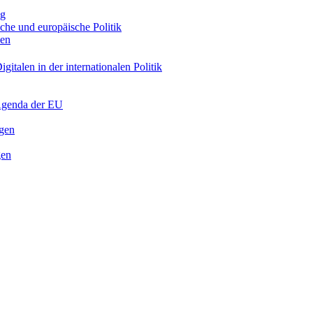
ng
sche und europäische Politik
nen
gitalen in der internationalen Politik
 Agenda der EU
ngen
gen