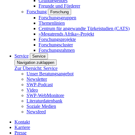
Grundlegendes
Freunde und Förderer
Forschung
Forschung
Forschungsgruppen
Themenlinien
Centrum für angewandte Türkeistudien (CATS)
»Megatrends Afrika«-Projekt
Forschungsprojekte
Forschungscluster
Forschungsrahmen
Service
Service
Navigation zuklappen
Zur Übersicht: Service
Unser Beratungsangebot
Newsletter
SWP-Podcast
Video
SWP-WebMonitore
Literaturdatenbank
Soziale Medien
Newsfeed
Kontakt
Karriere
Presse