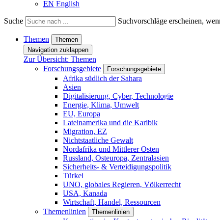
EN
English
Suche
Suchvorschläge erscheinen, wenn
Themen
Themen
Navigation zuklappen
Zur Übersicht: Themen
Forschungsgebiete
Forschungsgebiete
Afrika südlich der Sahara
Asien
Digitalisierung, Cyber, Technologie
Energie, Klima, Umwelt
EU, Europa
Lateinamerika und die Karibik
Migration, EZ
Nichtstaatliche Gewalt
Nordafrika und Mittlerer Osten
Russland, Osteuropa, Zentralasien
Sicherheits- & Verteidigungspolitik
Türkei
UNO, globales Regieren, Völkerrecht
USA, Kanada
Wirtschaft, Handel, Ressourcen
Themenlinien
Themenlinien