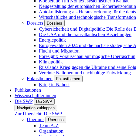
Kooperation im Kontext systemischer Rivalität
Neugestaltung der europäischen Sicherheitsordnu
Autokratisierung als Herausforderung für die deut
Wirtschaftliche und technologische Transformatio
Dossiers
Dossiers
Cybersicherheit und Digitalpolitik: Die Rolle des Di
Die USA und die transatlantischen Beziehungen
Energiepolitik
Europawahlen 2024 und die nächste strategische
Flucht und Migration
Foresight: Vorausschau auf mögliche Überraschu
Klimapolitik
Russlands Krieg gegen die Ukraine und seine Fol
Vereinte Nationen und nachhaltige Entwicklung
Fokusthemen
Fokusthemen
Krieg in Nahost
Publikationen
Wissenschaftler:innen
Die SWP
Die SWP
Navigation zuklappen
Zur Übersicht: Die SWP
Über uns
Über uns
Team A-Z
Organisation