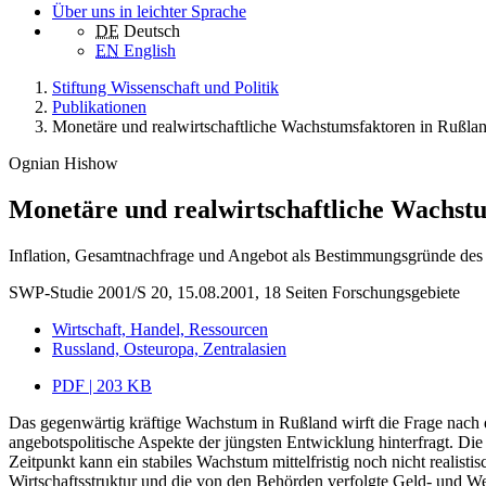
Über uns in leichter Sprache
DE
Deutsch
EN
English
Stiftung Wissenschaft und Politik
Publikationen
Monetäre und realwirtschaftliche Wachstumsfaktoren in Rußla
Ognian Hishow
Monetäre und realwirtschaftliche Wachst
Inflation, Gesamtnachfrage und Angebot als Bestimmungsgründe des
SWP-Studie 2001/S 20, 15.08.2001, 18 Seiten
Forschungsgebiete
Wirtschaft, Handel, Ressourcen
Russland, Osteuropa, Zentralasien
PDF | 203 KB
Das gegenwärtig kräftige Wachstum in Rußland wirft die Frage nach d
angebotspolitische Aspekte der jüngsten Entwicklung hinterfragt. Di
Zeitpunkt kann ein stabiles Wachstum mittelfristig noch nicht realist
Wirtschaftsstruktur und die von den Behörden verfolgte Geld- und W