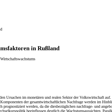
nd
umsfaktoren in Rußland
 Wirtschaftswachstums
en Ursachen im monetären und realen Sektor der Volkswirtschaft auf. 
e Komponenten der gesamtwirtschaftlichen Nachfrage werden im Hinblic
isch prognostiziert werden, da die diesbezüglichen nachfrage- und ange
echselkurspolitik beeinflussen deutlich die Wachstumsaussichten. Par