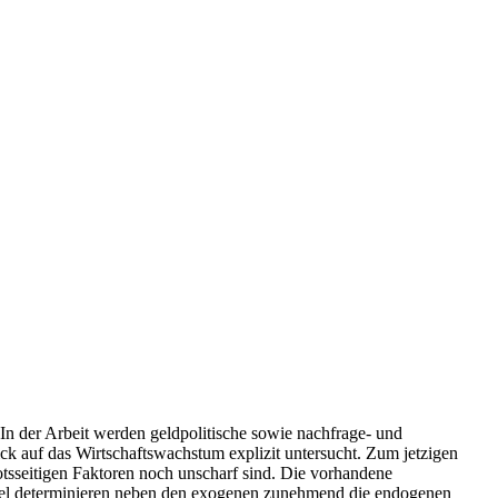
In der Arbeit werden geldpolitische sowie nachfrage- und
k auf das Wirtschaftswachstum explizit untersucht. Zum jetzigen
botsseitigen Faktoren noch unscharf sind. Die vorhandene
allel determinieren neben den exogenen zunehmend die endogenen