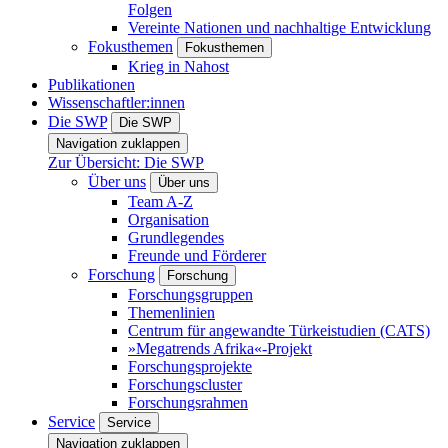
Folgen
Vereinte Nationen und nachhaltige Entwicklung
Fokusthemen
Fokusthemen
Krieg in Nahost
Publikationen
Wissenschaftler:innen
Die SWP
Die SWP
Navigation zuklappen
Zur Übersicht: Die SWP
Über uns
Über uns
Team A-Z
Organisation
Grundlegendes
Freunde und Förderer
Forschung
Forschung
Forschungsgruppen
Themenlinien
Centrum für angewandte Türkeistudien (CATS)
»Megatrends Afrika«-Projekt
Forschungsprojekte
Forschungscluster
Forschungsrahmen
Service
Service
Navigation zuklappen