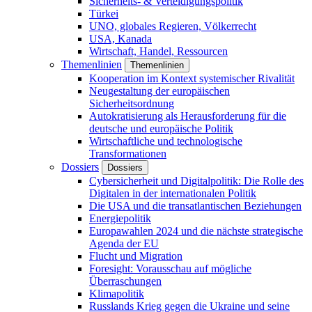
Sicherheits- & Verteidigungspolitik
Türkei
UNO, globales Regieren, Völkerrecht
USA, Kanada
Wirtschaft, Handel, Ressourcen
Themenlinien
Themenlinien
Kooperation im Kontext systemischer Rivalität
Neugestaltung der europäischen
Sicherheitsordnung
Autokratisierung als Herausforderung für die
deutsche und europäische Politik
Wirtschaftliche und technologische
Transformationen
Dossiers
Dossiers
Cybersicherheit und Digitalpolitik: Die Rolle des
Digitalen in der internationalen Politik
Die USA und die transatlantischen Beziehungen
Energiepolitik
Europawahlen 2024 und die nächste strategische
Agenda der EU
Flucht und Migration
Foresight: Vorausschau auf mögliche
Überraschungen
Klimapolitik
Russlands Krieg gegen die Ukraine und seine