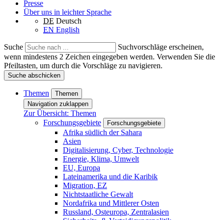
Presse
Über uns in leichter Sprache
DE
Deutsch
EN
English
Suche
Suchvorschläge erscheinen,
wenn mindestens 2 Zeichen eingegeben werden. Verwenden Sie die
Pfeiltasten, um durch die Vorschläge zu navigieren.
Suche abschicken
Themen
Themen
Navigation zuklappen
Zur Übersicht: Themen
Forschungsgebiete
Forschungsgebiete
Afrika südlich der Sahara
Asien
Digitalisierung, Cyber, Technologie
Energie, Klima, Umwelt
EU, Europa
Lateinamerika und die Karibik
Migration, EZ
Nichtstaatliche Gewalt
Nordafrika und Mittlerer Osten
Russland, Osteuropa, Zentralasien