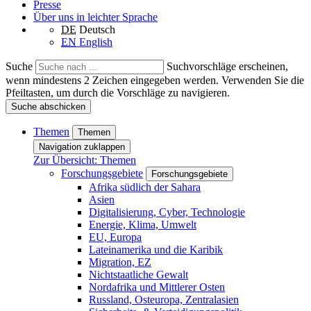
Presse
Über uns in leichter Sprache
DE
Deutsch
EN
English
Suche
Suchvorschläge erscheinen,
wenn mindestens 2 Zeichen eingegeben werden. Verwenden Sie die
Pfeiltasten, um durch die Vorschläge zu navigieren.
Suche abschicken
Themen
Themen
Navigation zuklappen
Zur Übersicht: Themen
Forschungsgebiete
Forschungsgebiete
Afrika südlich der Sahara
Asien
Digitalisierung, Cyber, Technologie
Energie, Klima, Umwelt
EU, Europa
Lateinamerika und die Karibik
Migration, EZ
Nichtstaatliche Gewalt
Nordafrika und Mittlerer Osten
Russland, Osteuropa, Zentralasien