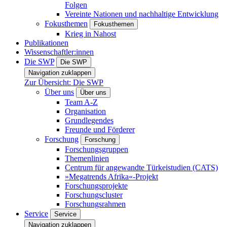
Folgen
Vereinte Nationen und nachhaltige Entwicklung
Fokusthemen
Fokusthemen
Krieg in Nahost
Publikationen
Wissenschaftler:innen
Die SWP
Die SWP
Navigation zuklappen
Zur Übersicht: Die SWP
Über uns
Über uns
Team A-Z
Organisation
Grundlegendes
Freunde und Förderer
Forschung
Forschung
Forschungsgruppen
Themenlinien
Centrum für angewandte Türkeistudien (CATS)
»Megatrends Afrika«-Projekt
Forschungsprojekte
Forschungscluster
Forschungsrahmen
Service
Service
Navigation zuklappen