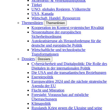
Sicherheits- & Verteidigungspolitik
Türkei
UNO, globales Regieren, Völkerrecht
USA, Kanada
Wirtschaft, Handel, Ressourcen
Themenlinien
Themenlinien
Kooperation im Kontext systemischer Rivalität
Neugestaltung der europäischen
Sicherheitsordnung
Autokratisierung als Herausforderung für die
deutsche und europäische Politik
Wirtschaftliche und technologische
Transformationen
Dossiers
Dossiers
Cybersicherheit und Digitalpolitik: Die Rolle des
Digitalen in der internationalen Politik
Die USA und die transatlantischen Beziehungen
Energiepolitik
Europawahlen 2024 und die nächste strategische
Agenda der EU
Flucht und Migration
Foresight: Vorausschau auf mögliche
Überraschungen
Klimapolitik
Russlands Krieg gegen die Ukraine und seine