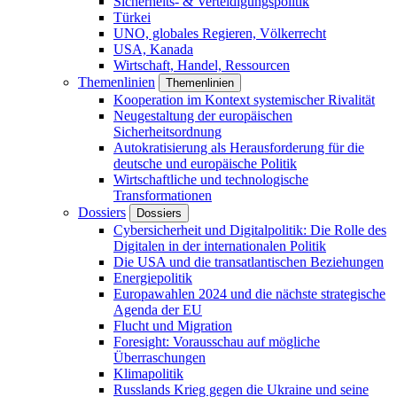
Sicherheits- & Verteidigungspolitik
Türkei
UNO, globales Regieren, Völkerrecht
USA, Kanada
Wirtschaft, Handel, Ressourcen
Themenlinien
Themenlinien
Kooperation im Kontext systemischer Rivalität
Neugestaltung der europäischen
Sicherheitsordnung
Autokratisierung als Herausforderung für die
deutsche und europäische Politik
Wirtschaftliche und technologische
Transformationen
Dossiers
Dossiers
Cybersicherheit und Digitalpolitik: Die Rolle des
Digitalen in der internationalen Politik
Die USA und die transatlantischen Beziehungen
Energiepolitik
Europawahlen 2024 und die nächste strategische
Agenda der EU
Flucht und Migration
Foresight: Vorausschau auf mögliche
Überraschungen
Klimapolitik
Russlands Krieg gegen die Ukraine und seine