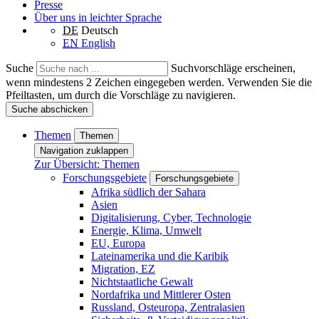
Presse
Über uns in leichter Sprache
DE
Deutsch
EN
English
Suche
Suchvorschläge erscheinen,
wenn mindestens 2 Zeichen eingegeben werden. Verwenden Sie die
Pfeiltasten, um durch die Vorschläge zu navigieren.
Suche abschicken
Themen
Themen
Navigation zuklappen
Zur Übersicht: Themen
Forschungsgebiete
Forschungsgebiete
Afrika südlich der Sahara
Asien
Digitalisierung, Cyber, Technologie
Energie, Klima, Umwelt
EU, Europa
Lateinamerika und die Karibik
Migration, EZ
Nichtstaatliche Gewalt
Nordafrika und Mittlerer Osten
Russland, Osteuropa, Zentralasien