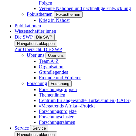
Folgen
Vereinte Nationen und nachhaltige Entwicklung
Fokusthemen
Fokusthemen
Krieg in Nahost
Publikationen
Wissenschaftler:innen
Die SWP
Die SWP
Navigation zuklappen
Zur Übersicht: Die SWP
Über uns
Über uns
Team A-Z
Organisation
Grundlegendes
Freunde und Förderer
Forschung
Forschung
Forschungsgruppen
Themenlinien
Centrum für angewandte Türkeistudien (CATS)
»Megatrends Afrika«-Projekt
Forschungsprojekte
Forschungscluster
Forschungsrahmen
Service
Service
Navigation zuklappen