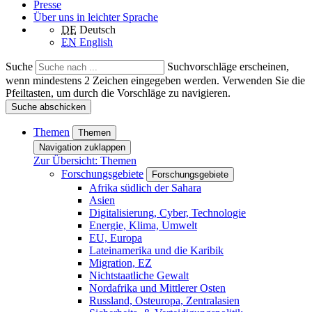
Presse
Über uns in leichter Sprache
DE
Deutsch
EN
English
Suche
Suchvorschläge erscheinen,
wenn mindestens 2 Zeichen eingegeben werden. Verwenden Sie die
Pfeiltasten, um durch die Vorschläge zu navigieren.
Suche abschicken
Themen
Themen
Navigation zuklappen
Zur Übersicht: Themen
Forschungsgebiete
Forschungsgebiete
Afrika südlich der Sahara
Asien
Digitalisierung, Cyber, Technologie
Energie, Klima, Umwelt
EU, Europa
Lateinamerika und die Karibik
Migration, EZ
Nichtstaatliche Gewalt
Nordafrika und Mittlerer Osten
Russland, Osteuropa, Zentralasien