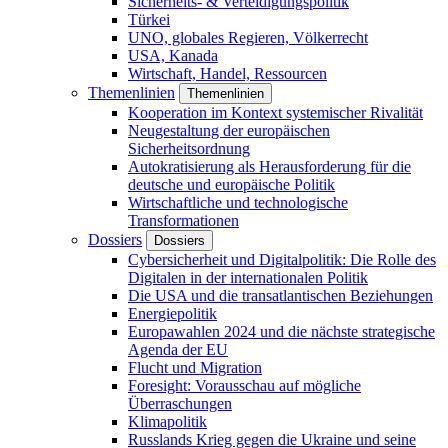
Sicherheits- & Verteidigungspolitik
Türkei
UNO, globales Regieren, Völkerrecht
USA, Kanada
Wirtschaft, Handel, Ressourcen
Themenlinien
Themenlinien
Kooperation im Kontext systemischer Rivalität
Neugestaltung der europäischen
Sicherheitsordnung
Autokratisierung als Herausforderung für die
deutsche und europäische Politik
Wirtschaftliche und technologische
Transformationen
Dossiers
Dossiers
Cybersicherheit und Digitalpolitik: Die Rolle des
Digitalen in der internationalen Politik
Die USA und die transatlantischen Beziehungen
Energiepolitik
Europawahlen 2024 und die nächste strategische
Agenda der EU
Flucht und Migration
Foresight: Vorausschau auf mögliche
Überraschungen
Klimapolitik
Russlands Krieg gegen die Ukraine und seine