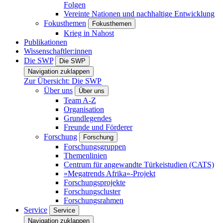
Folgen
Vereinte Nationen und nachhaltige Entwicklung
Fokusthemen
Fokusthemen
Krieg in Nahost
Publikationen
Wissenschaftler:innen
Die SWP
Die SWP
Navigation zuklappen
Zur Übersicht: Die SWP
Über uns
Über uns
Team A-Z
Organisation
Grundlegendes
Freunde und Förderer
Forschung
Forschung
Forschungsgruppen
Themenlinien
Centrum für angewandte Türkeistudien (CATS)
»Megatrends Afrika«-Projekt
Forschungsprojekte
Forschungscluster
Forschungsrahmen
Service
Service
Navigation zuklappen