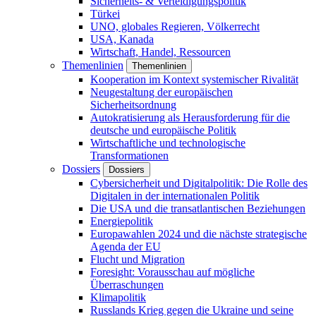
Sicherheits- & Verteidigungspolitik
Türkei
UNO, globales Regieren, Völkerrecht
USA, Kanada
Wirtschaft, Handel, Ressourcen
Themenlinien
Themenlinien
Kooperation im Kontext systemischer Rivalität
Neugestaltung der europäischen
Sicherheitsordnung
Autokratisierung als Herausforderung für die
deutsche und europäische Politik
Wirtschaftliche und technologische
Transformationen
Dossiers
Dossiers
Cybersicherheit und Digitalpolitik: Die Rolle des
Digitalen in der internationalen Politik
Die USA und die transatlantischen Beziehungen
Energiepolitik
Europawahlen 2024 und die nächste strategische
Agenda der EU
Flucht und Migration
Foresight: Vorausschau auf mögliche
Überraschungen
Klimapolitik
Russlands Krieg gegen die Ukraine und seine