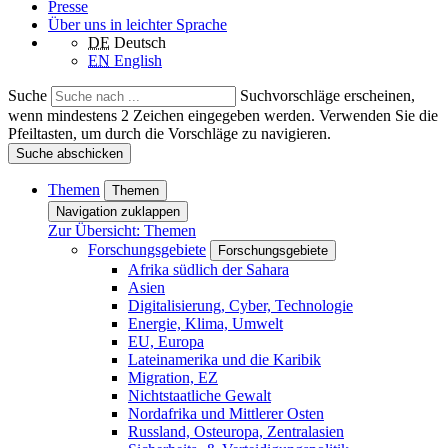
Presse
Über uns in leichter Sprache
DE
Deutsch
EN
English
Suche
Suchvorschläge erscheinen,
wenn mindestens 2 Zeichen eingegeben werden. Verwenden Sie die
Pfeiltasten, um durch die Vorschläge zu navigieren.
Suche abschicken
Themen
Themen
Navigation zuklappen
Zur Übersicht: Themen
Forschungsgebiete
Forschungsgebiete
Afrika südlich der Sahara
Asien
Digitalisierung, Cyber, Technologie
Energie, Klima, Umwelt
EU, Europa
Lateinamerika und die Karibik
Migration, EZ
Nichtstaatliche Gewalt
Nordafrika und Mittlerer Osten
Russland, Osteuropa, Zentralasien