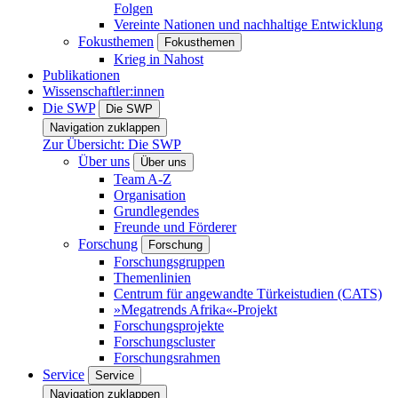
Folgen
Vereinte Nationen und nachhaltige Entwicklung
Fokusthemen
Fokusthemen
Krieg in Nahost
Publikationen
Wissenschaftler:innen
Die SWP
Die SWP
Navigation zuklappen
Zur Übersicht: Die SWP
Über uns
Über uns
Team A-Z
Organisation
Grundlegendes
Freunde und Förderer
Forschung
Forschung
Forschungsgruppen
Themenlinien
Centrum für angewandte Türkeistudien (CATS)
»Megatrends Afrika«-Projekt
Forschungsprojekte
Forschungscluster
Forschungsrahmen
Service
Service
Navigation zuklappen