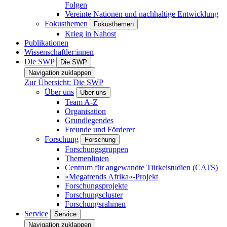
Folgen
Vereinte Nationen und nachhaltige Entwicklung
Fokusthemen
Fokusthemen
Krieg in Nahost
Publikationen
Wissenschaftler:innen
Die SWP
Die SWP
Navigation zuklappen
Zur Übersicht: Die SWP
Über uns
Über uns
Team A-Z
Organisation
Grundlegendes
Freunde und Förderer
Forschung
Forschung
Forschungsgruppen
Themenlinien
Centrum für angewandte Türkeistudien (CATS)
»Megatrends Afrika«-Projekt
Forschungsprojekte
Forschungscluster
Forschungsrahmen
Service
Service
Navigation zuklappen