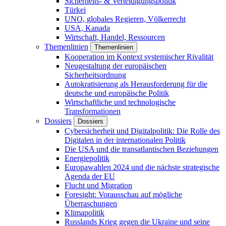
Sicherheits- & Verteidigungspolitik
Türkei
UNO, globales Regieren, Völkerrecht
USA, Kanada
Wirtschaft, Handel, Ressourcen
Themenlinien
Themenlinien
Kooperation im Kontext systemischer Rivalität
Neugestaltung der europäischen
Sicherheitsordnung
Autokratisierung als Herausforderung für die
deutsche und europäische Politik
Wirtschaftliche und technologische
Transformationen
Dossiers
Dossiers
Cybersicherheit und Digitalpolitik: Die Rolle des
Digitalen in der internationalen Politik
Die USA und die transatlantischen Beziehungen
Energiepolitik
Europawahlen 2024 und die nächste strategische
Agenda der EU
Flucht und Migration
Foresight: Vorausschau auf mögliche
Überraschungen
Klimapolitik
Russlands Krieg gegen die Ukraine und seine