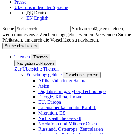
Presse
Über uns in leichter Sprache
DE
Deutsch
EN
English
Suche
Suchvorschläge erscheinen,
wenn mindestens 2 Zeichen eingegeben werden. Verwenden Sie die
Pfeiltasten, um durch die Vorschläge zu navigieren.
Suche abschicken
Themen
Themen
Navigation zuklappen
Zur Übersicht: Themen
Forschungsgebiete
Forschungsgebiete
Afrika südlich der Sahara
Asien
Digitalisierung, Cyber, Technologie
Energie, Klima, Umwelt
EU, Europa
Lateinamerika und die Karibik
Migration, EZ
Nichtstaatliche Gewalt
Nordafrika und Mittlerer Osten
Russland, Osteuropa, Zentralasien