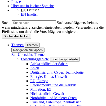
Presse
Über uns in leichter Sprache
DE
Deutsch
EN
English
Suche
Suchvorschläge erscheinen,
wenn mindestens 2 Zeichen eingegeben werden. Verwenden Sie die
Pfeiltasten, um durch die Vorschläge zu navigieren.
Suche abschicken
Themen
Themen
Navigation zuklappen
Zur Übersicht: Themen
Forschungsgebiete
Forschungsgebiete
Afrika südlich der Sahara
Asien
Digitalisierung, Cyber, Technologie
Energie, Klima, Umwelt
EU, Europa
Lateinamerika und die Karibik
Migration, EZ
Nichtstaatliche Gewalt
Nordafrika und Mittlerer Osten
Russland, Osteuropa, Zentralasien