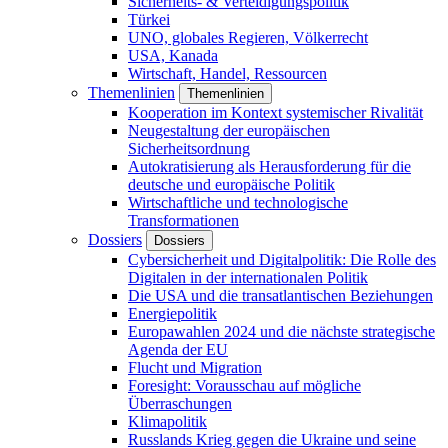
Sicherheits- & Verteidigungspolitik
Türkei
UNO, globales Regieren, Völkerrecht
USA, Kanada
Wirtschaft, Handel, Ressourcen
Themenlinien
Themenlinien
Kooperation im Kontext systemischer Rivalität
Neugestaltung der europäischen
Sicherheitsordnung
Autokratisierung als Herausforderung für die
deutsche und europäische Politik
Wirtschaftliche und technologische
Transformationen
Dossiers
Dossiers
Cybersicherheit und Digitalpolitik: Die Rolle des
Digitalen in der internationalen Politik
Die USA und die transatlantischen Beziehungen
Energiepolitik
Europawahlen 2024 und die nächste strategische
Agenda der EU
Flucht und Migration
Foresight: Vorausschau auf mögliche
Überraschungen
Klimapolitik
Russlands Krieg gegen die Ukraine und seine