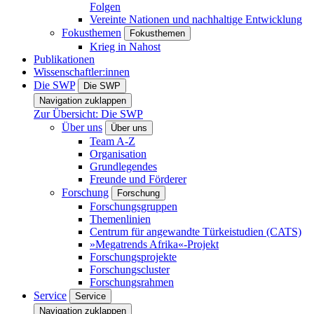
Folgen
Vereinte Nationen und nachhaltige Entwicklung
Fokusthemen
Fokusthemen
Krieg in Nahost
Publikationen
Wissenschaftler:innen
Die SWP
Die SWP
Navigation zuklappen
Zur Übersicht: Die SWP
Über uns
Über uns
Team A-Z
Organisation
Grundlegendes
Freunde und Förderer
Forschung
Forschung
Forschungsgruppen
Themenlinien
Centrum für angewandte Türkeistudien (CATS)
»Megatrends Afrika«-Projekt
Forschungsprojekte
Forschungscluster
Forschungsrahmen
Service
Service
Navigation zuklappen