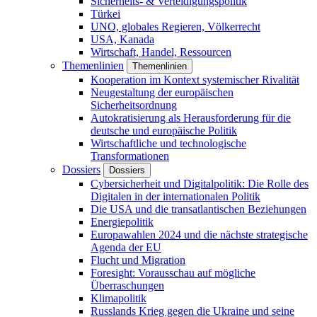
Sicherheits- & Verteidigungspolitik
Türkei
UNO, globales Regieren, Völkerrecht
USA, Kanada
Wirtschaft, Handel, Ressourcen
Themenlinien
Themenlinien
Kooperation im Kontext systemischer Rivalität
Neugestaltung der europäischen
Sicherheitsordnung
Autokratisierung als Herausforderung für die
deutsche und europäische Politik
Wirtschaftliche und technologische
Transformationen
Dossiers
Dossiers
Cybersicherheit und Digitalpolitik: Die Rolle des
Digitalen in der internationalen Politik
Die USA und die transatlantischen Beziehungen
Energiepolitik
Europawahlen 2024 und die nächste strategische
Agenda der EU
Flucht und Migration
Foresight: Vorausschau auf mögliche
Überraschungen
Klimapolitik
Russlands Krieg gegen die Ukraine und seine