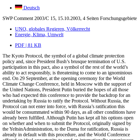
Deutsch
SWP Comment 2003/C 15, 15.10.2003, 4 Seiten
Forschungsgebiete
UNO, globales Regieren, Völkerrecht
Energie, Klima, Umwelt
PDF | 81 KB
The Kyoto Protocol, the symbol of a global climate protection
policy and, since President Bush’s brusque termination of U.S.
participation in this pact, also a symbol of the rest of the world’s
ability to act responsibly, is threatening to come to an ignominious
end. On 29 September, at the opening ceremony for the World
Climate Change Conference, held in Moscow with the support of
the United Nations, President Putin buried the hopes of all those
who had expected this conference to provide the backdrop for an
undertaking by Russia to ratify the Protocol. Without Russia, the
Protocol can not enter into force, with Russia’s ratification this
would be consummated within 90 days, as all other conditions have
already been fulfilled. Although Putin has kept all his options open
on whether and when to submit the Protocol, originally signed by
the YeltsinAdministration, to the Duma for ratification, Russia is
already in default with this procedure, and the World Conference