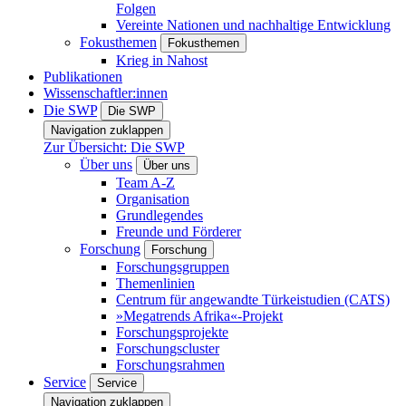
Folgen
Vereinte Nationen und nachhaltige Entwicklung
Fokusthemen
Fokusthemen
Krieg in Nahost
Publikationen
Wissenschaftler:innen
Die SWP
Die SWP
Navigation zuklappen
Zur Übersicht: Die SWP
Über uns
Über uns
Team A-Z
Organisation
Grundlegendes
Freunde und Förderer
Forschung
Forschung
Forschungsgruppen
Themenlinien
Centrum für angewandte Türkeistudien (CATS)
»Megatrends Afrika«-Projekt
Forschungsprojekte
Forschungscluster
Forschungsrahmen
Service
Service
Navigation zuklappen