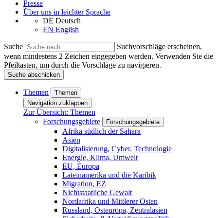
Presse
Über uns in leichter Sprache
DE
Deutsch
EN
English
Suche
Suchvorschläge erscheinen,
wenn mindestens 2 Zeichen eingegeben werden. Verwenden Sie die
Pfeiltasten, um durch die Vorschläge zu navigieren.
Suche abschicken
Themen
Themen
Navigation zuklappen
Zur Übersicht: Themen
Forschungsgebiete
Forschungsgebiete
Afrika südlich der Sahara
Asien
Digitalisierung, Cyber, Technologie
Energie, Klima, Umwelt
EU, Europa
Lateinamerika und die Karibik
Migration, EZ
Nichtstaatliche Gewalt
Nordafrika und Mittlerer Osten
Russland, Osteuropa, Zentralasien