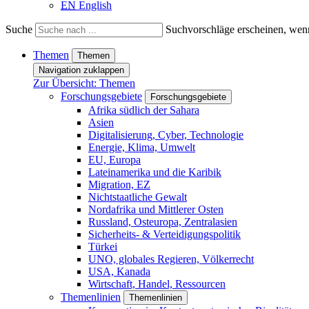
EN
English
Suche
Suchvorschläge erscheinen, wenn
Themen
Themen
Navigation zuklappen
Zur Übersicht: Themen
Forschungsgebiete
Forschungsgebiete
Afrika südlich der Sahara
Asien
Digitalisierung, Cyber, Technologie
Energie, Klima, Umwelt
EU, Europa
Lateinamerika und die Karibik
Migration, EZ
Nichtstaatliche Gewalt
Nordafrika und Mittlerer Osten
Russland, Osteuropa, Zentralasien
Sicherheits- & Verteidigungspolitik
Türkei
UNO, globales Regieren, Völkerrecht
USA, Kanada
Wirtschaft, Handel, Ressourcen
Themenlinien
Themenlinien