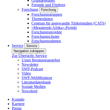
Grundlegendes
Freunde und Förderer
Forschung
Forschung
Forschungsgruppen
Themenlinien
Centrum für angewandte Türkeistudien (CATS)
»Megatrends Afrika«-Projekt
Forschungsprojekte
Forschungscluster
Forschungsrahmen
Service
Service
Navigation zuklappen
Zur Übersicht: Service
Unser Beratungsangebot
Newsletter
SWP-Podcast
Video
SWP-WebMonitore
Literaturdatenbank
Soziale Medien
Newsfeed
Kontakt
Karriere
Presse