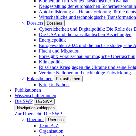
Kooperation im Kontext systemischer Rivalität
Neugestaltung der europäischen Sicherheitsordnu
Autokratisierung als Herausforderung für die deut
Wirtschaftliche und technologische Transformatio
Dossiers
Dossiers
Cybersicherheit und Digitalpolitik: Die Rolle des Di
Die USA und die transatlantischen Beziehungen
Energiepolitik
Europawahlen 2024 und die nächste strategische
Flucht und Migration
Foresight: Vorausschau auf mögliche Überraschu
Klimapolitik
Russlands Krieg gegen die Ukraine und seine Fol
Vereinte Nationen und nachhaltige Entwicklung
Fokusthemen
Fokusthemen
Krieg in Nahost
Publikationen
Wissenschaftler:innen
Die SWP
Die SWP
Navigation zuklappen
Zur Übersicht: Die SWP
Über uns
Über uns
Team A-Z
Organisation