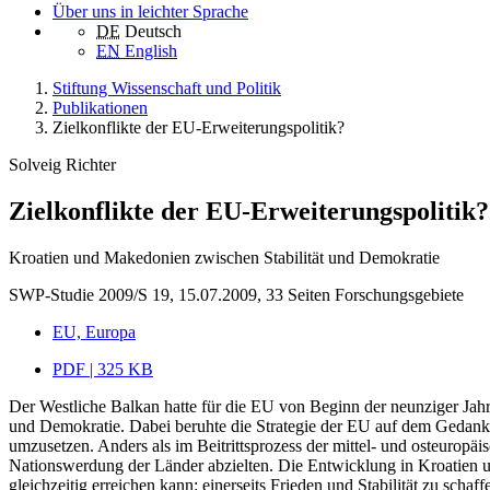
Über uns in leichter Sprache
DE
Deutsch
EN
English
Stiftung Wissenschaft und Politik
Publikationen
Zielkonflikte der EU-Erweiterungspolitik?
Solveig Richter
Zielkonflikte der EU-Erweiterungspolitik?
Kroatien und Makedonien zwischen Stabilität und Demokratie
SWP-Studie 2009/S 19, 15.07.2009, 33 Seiten
Forschungsgebiete
EU, Europa
PDF | 325 KB
Der Westliche Balkan hatte für die EU von Beginn der neunziger Jahr
und Demokratie. Dabei beruhte die Strategie der EU auf dem Gedanken,
umzusetzen. Anders als im Beitrittsprozess der mittel- und osteuropä
Nationswerdung der Länder abzielten. Die Entwicklung in Kroatien un
gleichzeitig erreichen kann: einerseits Frieden und Stabilität zu scha