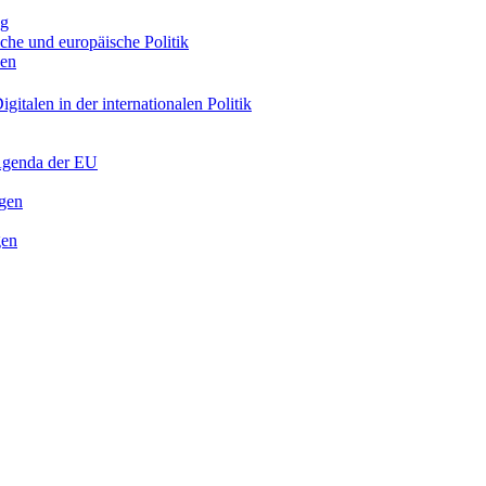
ng
sche und europäische Politik
nen
gitalen in der internationalen Politik
 Agenda der EU
ngen
gen