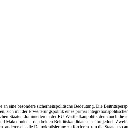
e an eine besondere sicherheitspolitische Bedeutung. Die Beitrittsper
 sich mit der Erweiterungspolitik eines primär integrationspolitischen
ischen Staaten dominierten in der EU-Westbalkanpolitik denn auch die 
d Makedonien – den beiden Beitrittskandidaten – nährt jedoch Zweifel,
ffen, andererseits die Demokratisierung zu forcieren, um die Staaten so 