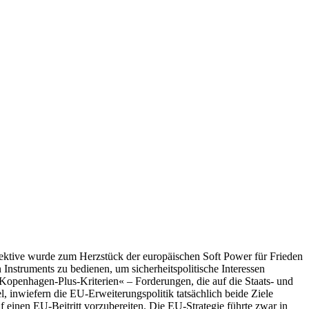
spektive wurde zum Herzstück der europäischen Soft Power für Frieden
 Instruments zu bedienen, um sicherheitspolitische Interessen
»Kopenhagen-Plus-Kriterien« – Forderungen, die auf die Staats- und
 inwiefern die EU-Erweiterungspolitik tatsächlich beide Ziele
auf einen EU-Beitritt vorzubereiten. Die EU-Strategie führte zwar in