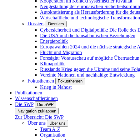
Kooperation im Kontext systemischer Rivalität
Neugestaltung der europäischen Sicherheitsordnu
Autokratisierung als Herausforderung für die deut
Wirtschaftliche und technologische Transformatio
Dossiers
Dossiers
Cybersicherheit und Digitalpolitik: Die Rolle des Di
Die USA und die transatlantischen Beziehungen
Energiepolitik
Europawahlen 2024 und die nächste strategische
Flucht und Migration
Foresight: Vorausschau auf mögliche Überraschu
Klimapolitik
Russlands Krieg gegen die Ukraine und seine Fol
Vereinte Nationen und nachhaltige Entwicklung
Fokusthemen
Fokusthemen
Krieg in Nahost
Publikationen
Wissenschaftler:innen
Die SWP
Die SWP
Navigation zuklappen
Zur Übersicht: Die SWP
Über uns
Über uns
Team A-Z
Organisation