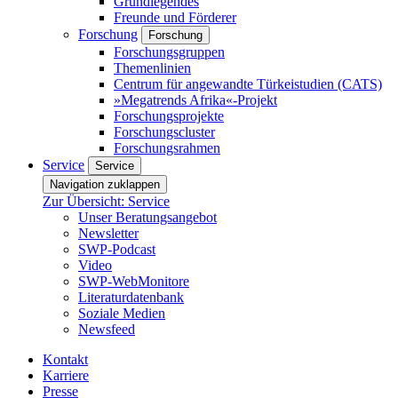
Grundlegendes
Freunde und Förderer
Forschung
Forschung
Forschungsgruppen
Themenlinien
Centrum für angewandte Türkeistudien (CATS)
»Megatrends Afrika«-Projekt
Forschungsprojekte
Forschungscluster
Forschungsrahmen
Service
Service
Navigation zuklappen
Zur Übersicht: Service
Unser Beratungsangebot
Newsletter
SWP-Podcast
Video
SWP-WebMonitore
Literaturdatenbank
Soziale Medien
Newsfeed
Kontakt
Karriere
Presse