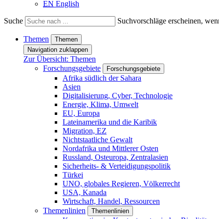
EN
English
Suche
Suchvorschläge erscheinen, wenn
Themen
Themen
Navigation zuklappen
Zur Übersicht: Themen
Forschungsgebiete
Forschungsgebiete
Afrika südlich der Sahara
Asien
Digitalisierung, Cyber, Technologie
Energie, Klima, Umwelt
EU, Europa
Lateinamerika und die Karibik
Migration, EZ
Nichtstaatliche Gewalt
Nordafrika und Mittlerer Osten
Russland, Osteuropa, Zentralasien
Sicherheits- & Verteidigungspolitik
Türkei
UNO, globales Regieren, Völkerrecht
USA, Kanada
Wirtschaft, Handel, Ressourcen
Themenlinien
Themenlinien