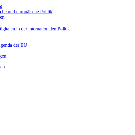
ng
sche und europäische Politik
nen
gitalen in der internationalen Politik
 Agenda der EU
ngen
gen