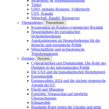
Sicherheits- & Verteidigungspolitik
Türkei
UNO, globales Regieren, Völkerrecht
USA, Kanada
Wirtschaft, Handel, Ressourcen
Themenlinien
Themenlinien
Kooperation im Kontext systemischer Rivalität
Neugestaltung der europäischen
Sicherheitsordnung
Autokratisierung als Herausforderung für die
deutsche und europäische Politik
Wirtschaftliche und technologische
Transformationen
Dossiers
Dossiers
Cybersicherheit und Digitalpolitik: Die Rolle des
Digitalen in der internationalen Politik
Die USA und die transatlantischen Beziehungen
Energiepolitik
Europawahlen 2024 und die nächste strategische
Agenda der EU
Flucht und Migration
Foresight: Vorausschau auf mögliche
Überraschungen
Klimapolitik
Russlands Krieg gegen die Ukraine und seine