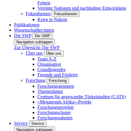
Folgen
Vereinte Nationen und nachhaltige Entwicklung
Fokusthemen
Fokusthemen
Krieg in Nahost
Publikationen
Wissenschaftler:innen
Die SWP
Die SWP
Navigation zuklappen
Zur Übersicht: Die SWP
Über uns
Über uns
Team A-Z
Organisation
Grundlegendes
Freunde und Förderer
Forschung
Forschung
Forschungsgruppen
Themenlinien
Centrum für angewandte Türkeistudien (CATS)
»Megatrends Afrika«-Projekt
Forschungsprojekte
Forschungscluster
Forschungsrahmen
Service
Service
Navigation zuklappen