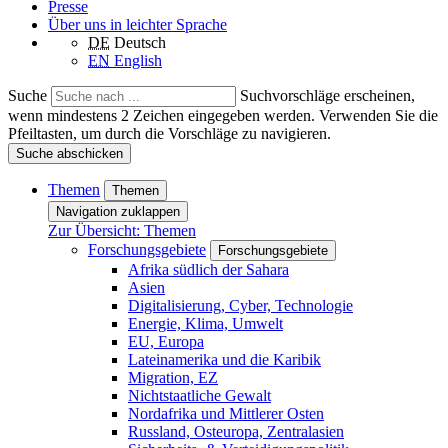
Presse
Über uns in leichter Sprache
DE
Deutsch
EN
English
Suche
Suchvorschläge erscheinen,
wenn mindestens 2 Zeichen eingegeben werden. Verwenden Sie die
Pfeiltasten, um durch die Vorschläge zu navigieren.
Suche abschicken
Themen
Themen
Navigation zuklappen
Zur Übersicht: Themen
Forschungsgebiete
Forschungsgebiete
Afrika südlich der Sahara
Asien
Digitalisierung, Cyber, Technologie
Energie, Klima, Umwelt
EU, Europa
Lateinamerika und die Karibik
Migration, EZ
Nichtstaatliche Gewalt
Nordafrika und Mittlerer Osten
Russland, Osteuropa, Zentralasien