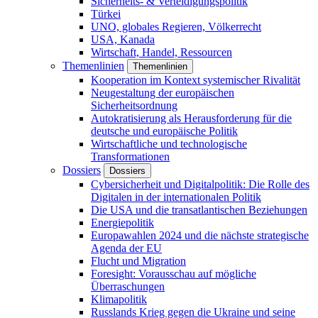
Sicherheits- & Verteidigungspolitik
Türkei
UNO, globales Regieren, Völkerrecht
USA, Kanada
Wirtschaft, Handel, Ressourcen
Themenlinien
Themenlinien
Kooperation im Kontext systemischer Rivalität
Neugestaltung der europäischen
Sicherheitsordnung
Autokratisierung als Herausforderung für die
deutsche und europäische Politik
Wirtschaftliche und technologische
Transformationen
Dossiers
Dossiers
Cybersicherheit und Digitalpolitik: Die Rolle des
Digitalen in der internationalen Politik
Die USA und die transatlantischen Beziehungen
Energiepolitik
Europawahlen 2024 und die nächste strategische
Agenda der EU
Flucht und Migration
Foresight: Vorausschau auf mögliche
Überraschungen
Klimapolitik
Russlands Krieg gegen die Ukraine und seine