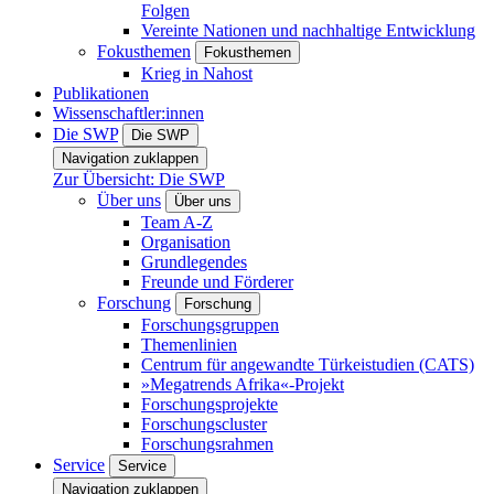
Folgen
Vereinte Nationen und nachhaltige Entwicklung
Fokusthemen
Fokusthemen
Krieg in Nahost
Publikationen
Wissenschaftler:innen
Die SWP
Die SWP
Navigation zuklappen
Zur Übersicht: Die SWP
Über uns
Über uns
Team A-Z
Organisation
Grundlegendes
Freunde und Förderer
Forschung
Forschung
Forschungsgruppen
Themenlinien
Centrum für angewandte Türkeistudien (CATS)
»Megatrends Afrika«-Projekt
Forschungsprojekte
Forschungscluster
Forschungsrahmen
Service
Service
Navigation zuklappen