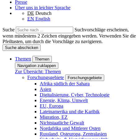
Presse
Über uns in leichter Sprache
DE
Deutsch
EN
English
Suche
Suchvorschläge erscheinen,
wenn mindestens 2 Zeichen eingegeben werden. Verwenden Sie die
Pfeiltasten, um durch die Vorschläge zu navigieren.
Suche abschicken
Themen
Themen
Navigation zuklappen
Zur Übersicht: Themen
Forschungsgebiete
Forschungsgebiete
Afrika südlich der Sahara
Asien
Digitalisierung, Cyber, Technologie
Energie, Klima, Umwelt
EU, Europa
Lateinamerika und die Karibik
Migration, EZ
Nichtstaatliche Gewalt
Nordafrika und Mittlerer Osten
Russland, Osteuropa, Zentralasien