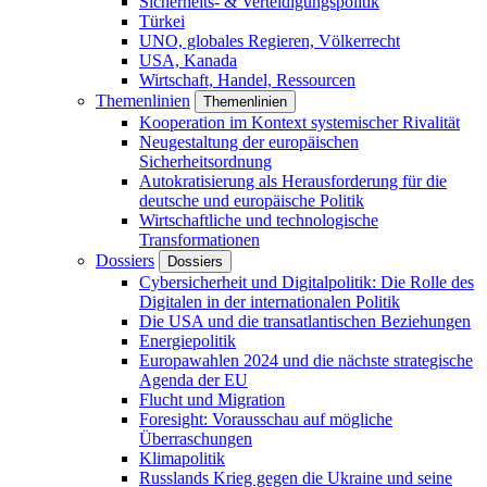
Sicherheits- & Verteidigungspolitik
Türkei
UNO, globales Regieren, Völkerrecht
USA, Kanada
Wirtschaft, Handel, Ressourcen
Themenlinien
Themenlinien
Kooperation im Kontext systemischer Rivalität
Neugestaltung der europäischen
Sicherheitsordnung
Autokratisierung als Herausforderung für die
deutsche und europäische Politik
Wirtschaftliche und technologische
Transformationen
Dossiers
Dossiers
Cybersicherheit und Digitalpolitik: Die Rolle des
Digitalen in der internationalen Politik
Die USA und die transatlantischen Beziehungen
Energiepolitik
Europawahlen 2024 und die nächste strategische
Agenda der EU
Flucht und Migration
Foresight: Vorausschau auf mögliche
Überraschungen
Klimapolitik
Russlands Krieg gegen die Ukraine und seine