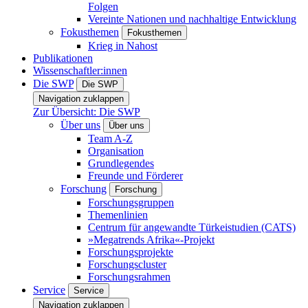
Folgen
Vereinte Nationen und nachhaltige Entwicklung
Fokusthemen
Fokusthemen
Krieg in Nahost
Publikationen
Wissenschaftler:innen
Die SWP
Die SWP
Navigation zuklappen
Zur Übersicht: Die SWP
Über uns
Über uns
Team A-Z
Organisation
Grundlegendes
Freunde und Förderer
Forschung
Forschung
Forschungsgruppen
Themenlinien
Centrum für angewandte Türkeistudien (CATS)
»Megatrends Afrika«-Projekt
Forschungsprojekte
Forschungscluster
Forschungsrahmen
Service
Service
Navigation zuklappen