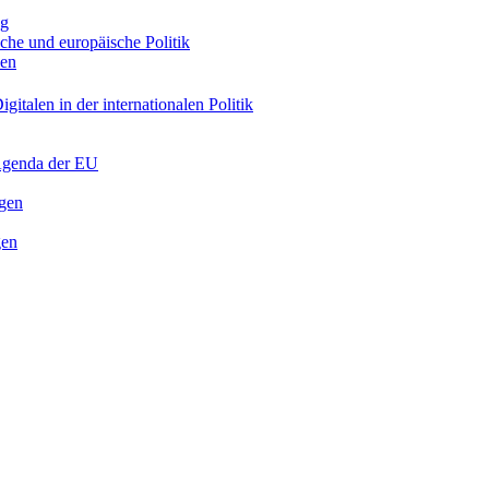
ng
sche und europäische Politik
nen
gitalen in der internationalen Politik
 Agenda der EU
ngen
gen