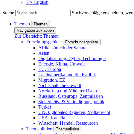
EN
English
Suche
Suchvorschläge erscheinen, wenn
Themen
Themen
Navigation zuklappen
Zur Übersicht: Themen
Forschungsgebiete
Forschungsgebiete
Afrika südlich der Sahara
Asien
Digitalisierung, Cyber, Technologie
Energie, Klima, Umwelt
EU, Europa
Lateinamerika und die Karibik
Migration, EZ
Nichtstaatliche Gewalt
Nordafrika und Mittlerer Osten
Russland, Osteuropa, Zentralasien
Sicherheits- & Verteidigungspolitik
Türkei
UNO, globales Regieren, Völkerrecht
USA, Kanada
Wirtschaft, Handel, Ressourcen
Themenlinien
Themenlinien