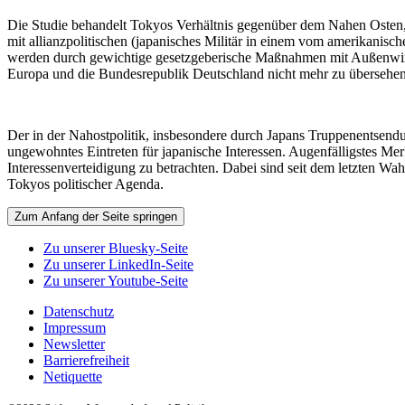
Die Studie behandelt Tokyos Verhältnis gegenüber dem Nahen Osten, 
mit allianzpolitischen (japanisches Militär in einem vom amerikanische
werden durch gewichtige gesetzgeberische Maßnahmen mit Außenwirku
Europa und die Bundesrepublik Deutschland nicht mehr zu übersehen
Der in der Nahostpolitik, insbesondere durch Japans Truppenentsendun
ungewohntes Eintreten für japanische Interessen. Augenfälligstes Merkm
Interessenverteidigung zu betrachten. Dabei sind seit dem letzten Wa
Tokyos politischer Agenda.
Zum Anfang der Seite springen
Zu unserer Bluesky-Seite
Zu unserer LinkedIn-Seite
Zu unserer Youtube-Seite
Datenschutz
Impressum
Newsletter
Barrierefreiheit
Netiquette