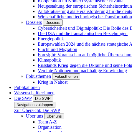
Kooperation im Kontext systemischer Rivalität
Neugestaltung der europäischen Sicherheitsordnu
Autokratisierung als Herausforderung für die deut
Wirtschaftliche und technologische Transformatio
Dossiers
Dossiers
Cybersicherheit und Digitalpolitik: Die Rolle des Di
Die USA und die transatlantischen Beziehungen
Energiepolitik
Europawahlen 2024 und die nächste strategische
Flucht und Migration
Foresight: Vorausschau auf mögliche Überraschu
Klimapolitik
Russlands Krieg gegen die Ukraine und seine Fol
Vereinte Nationen und nachhaltige Entwicklung
Fokusthemen
Fokusthemen
Krieg in Nahost
Publikationen
Wissenschaftler:innen
Die SWP
Die SWP
Navigation zuklappen
Zur Übersicht: Die SWP
Über uns
Über uns
Team A-Z
Organisation