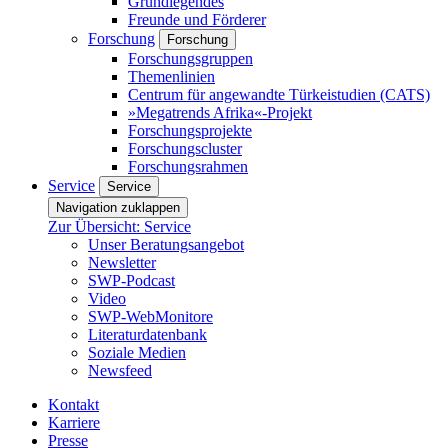
Grundlegendes
Freunde und Förderer
Forschung
Forschung
Forschungsgruppen
Themenlinien
Centrum für angewandte Türkeistudien (CATS)
»Megatrends Afrika«-Projekt
Forschungsprojekte
Forschungscluster
Forschungsrahmen
Service
Service
Navigation zuklappen
Zur Übersicht: Service
Unser Beratungsangebot
Newsletter
SWP-Podcast
Video
SWP-WebMonitore
Literaturdatenbank
Soziale Medien
Newsfeed
Kontakt
Karriere
Presse