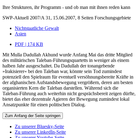
Ihre Strukturen, ihr Programm - und ob man mit ihnen reden kann
SWP-Aktuell 2007/A 31, 15.06.2007, 8 Seiten
Forschungsgebiete
Nichtstaatliche Gewalt
Asien
PDF | 174 KB
Mit Mulla Dadullah Akhund wurde Anfang Mai das dritte Mitglied
des militärischen Taleban-Führungsquartetts in weniger als einem
halben Jahr ausgeschaltet. Da Dadullah der tonangebende
»Irakisierer« bei den Taleban war, könnte sein Tod zumindest
potenziell den Spielraum für eventuell versöhnungsbereite Kräfte in
der afghanischen Aufstandsbewegung vergrößern, deren am besten
organisierten Kern die Taleban darstellen. Während sich die
Taleban-Führung auch weiterhin nicht gesprächsbereit zeigen dürfte,
bietet das eher dezentrale Agieren der Bewegung zumindest lokal
Ansatzpunkte für einen politischen Dialog.
Zum Anfang der Seite springen
Zu unserer Bluesky-Seite
Zu unserer LinkedIn-Seite
Zu unserer Youtube-Seite