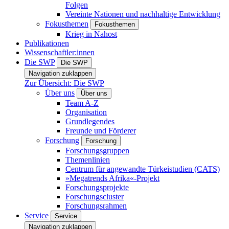
Folgen
Vereinte Nationen und nachhaltige Entwicklung
Fokusthemen
Fokusthemen
Krieg in Nahost
Publikationen
Wissenschaftler:innen
Die SWP
Die SWP
Navigation zuklappen
Zur Übersicht: Die SWP
Über uns
Über uns
Team A-Z
Organisation
Grundlegendes
Freunde und Förderer
Forschung
Forschung
Forschungsgruppen
Themenlinien
Centrum für angewandte Türkeistudien (CATS)
»Megatrends Afrika«-Projekt
Forschungsprojekte
Forschungscluster
Forschungsrahmen
Service
Service
Navigation zuklappen