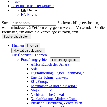
Presse
Über uns in leichter Sprache
DE
Deutsch
EN
English
Suche
Suchvorschläge erscheinen,
wenn mindestens 2 Zeichen eingegeben werden. Verwenden Sie die
Pfeiltasten, um durch die Vorschläge zu navigieren.
Suche abschicken
Themen
Themen
Navigation zuklappen
Zur Übersicht: Themen
Forschungsgebiete
Forschungsgebiete
Afrika südlich der Sahara
Asien
Digitalisierung, Cyber, Technologie
Energie, Klima, Umwelt
EU, Europa
Lateinamerika und die Karibik
Migration, EZ
Nichtstaatliche Gewalt
Nordafrika und Mittlerer Osten
Russland, Osteuropa, Zentralasien