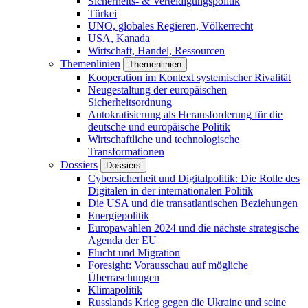
Sicherheits- & Verteidigungspolitik
Türkei
UNO, globales Regieren, Völkerrecht
USA, Kanada
Wirtschaft, Handel, Ressourcen
Themenlinien
Themenlinien
Kooperation im Kontext systemischer Rivalität
Neugestaltung der europäischen
Sicherheitsordnung
Autokratisierung als Herausforderung für die
deutsche und europäische Politik
Wirtschaftliche und technologische
Transformationen
Dossiers
Dossiers
Cybersicherheit und Digitalpolitik: Die Rolle des
Digitalen in der internationalen Politik
Die USA und die transatlantischen Beziehungen
Energiepolitik
Europawahlen 2024 und die nächste strategische
Agenda der EU
Flucht und Migration
Foresight: Vorausschau auf mögliche
Überraschungen
Klimapolitik
Russlands Krieg gegen die Ukraine und seine