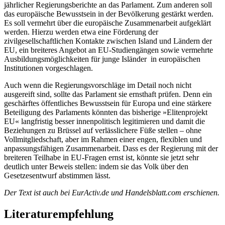
jährlicher Regierungsberichte an das Parlament. Zum anderen soll
das europäische Bewusstsein in der Bevölkerung gestärkt werden.
Es soll vermehrt über die europäische Zusammenarbeit aufgeklärt
werden. Hierzu werden etwa eine Förderung der
zivilgesellschaftlichen Kontakte zwischen Island und Ländern der
EU, ein breiteres Angebot an EU-Studiengängen sowie vermehrte
Ausbildungsmöglichkeiten für junge Isländer in europäischen
Institutionen vorgeschlagen.
Auch wenn die Regierungsvorschläge im Detail noch nicht
ausgereift sind, sollte das Parlament sie ernsthaft prüfen. Denn ein
geschärftes öffentliches Bewusstsein für Europa und eine stärkere
Beteiligung des Parlaments könnten das bisherige »Elitenprojekt
EU« langfristig besser innenpolitisch legitimieren und damit die
Beziehungen zu Brüssel auf verlässlichere Füße stellen – ohne
Vollmitgliedschaft, aber im Rahmen einer engen, flexiblen und
anpassungsfähigen Zusammenarbeit. Dass es der Regierung mit der
breiteren Teilhabe in EU-Fragen ernst ist, könnte sie jetzt sehr
deutlich unter Beweis stellen: indem sie das Volk über den
Gesetzesentwurf abstimmen lässt.
Der Text ist auch bei EurActiv.de und Handelsblatt.com erschienen.
Literaturempfehlung