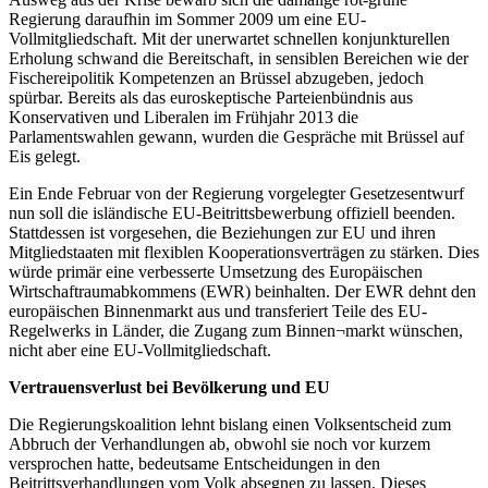
Regierung daraufhin im Sommer 2009 um eine EU-
Vollmitgliedschaft. Mit der unerwartet schnellen konjunkturellen
Erholung schwand die Bereitschaft, in sensiblen Bereichen wie der
Fischereipolitik Kompetenzen an Brüssel abzugeben, jedoch
spürbar. Bereits als das euroskeptische Parteienbündnis aus
Konservativen und Liberalen im Frühjahr 2013 die
Parlamentswahlen gewann, wurden die Gespräche mit Brüssel auf
Eis gelegt.
Ein Ende Februar von der Regierung vorgelegter Gesetzesentwurf
nun soll die isländische EU-Beitrittsbewerbung offiziell beenden.
Stattdessen ist vorgesehen, die Beziehungen zur EU und ihren
Mitgliedstaaten mit flexiblen Kooperationsverträgen zu stärken. Dies
würde primär eine verbesserte Umsetzung des Europäischen
Wirtschaftraumabkommens (EWR) beinhalten. Der EWR dehnt den
europäischen Binnenmarkt aus und transferiert Teile des EU-
Regelwerks in Länder, die Zugang zum Binnen¬markt wünschen,
nicht aber eine EU-Vollmitgliedschaft.
Vertrauensverlust bei Bevölkerung und EU
Die Regierungskoalition lehnt bislang einen Volksentscheid zum
Abbruch der Verhandlungen ab, obwohl sie noch vor kurzem
versprochen hatte, bedeutsame Entscheidungen in den
Beitrittsverhandlungen vom Volk absegnen zu lassen. Dieses