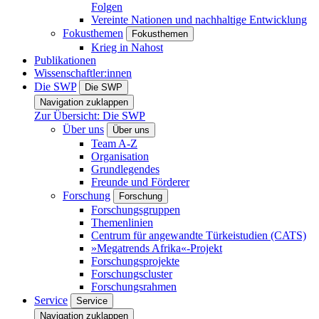
Folgen
Vereinte Nationen und nachhaltige Entwicklung
Fokusthemen
Fokusthemen
Krieg in Nahost
Publikationen
Wissenschaftler:innen
Die SWP
Die SWP
Navigation zuklappen
Zur Übersicht: Die SWP
Über uns
Über uns
Team A-Z
Organisation
Grundlegendes
Freunde und Förderer
Forschung
Forschung
Forschungsgruppen
Themenlinien
Centrum für angewandte Türkeistudien (CATS)
»Megatrends Afrika«-Projekt
Forschungsprojekte
Forschungscluster
Forschungsrahmen
Service
Service
Navigation zuklappen