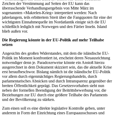
Zeichen der Verstimmung auf Seiten der EU kann das
überraschende Verhandlungsergebnis von Mitte März im
sogenannten »Makrelen-Krieg« interpretiert werden: Nach
jahrelangem, teils erbittertem Streit über die Fangquoten für eine der
wichtigsten Einnahmequelle im Nordatlantik einigte sich die EU
schließlich lediglich mit Norwegen und den Färöer Inseln. Island
blieb außen vor.
Die Regierung könnte in der EU-Politik auf mehr Teilhabe
setzen
Angesichts des großen Widerstandes, mit dem die isländische EU-
Politik im Moment konfrontiert ist, erscheint deren Neuausrichtung
notwendiger denn je. Paradoxerweise könnte ein Anstoß hierzu
ausgerechnet in dem Dokument skizziert sein, das die aktuelle Krise
erst heraufbeschwor. Bislang nämlich ist die isländische EU-Politik
vor allem durch eigenmächtiges Regierungshandeln, durch
parlamentarisches Abnicken und durch Intransparenz gegenüber der
breiten Öffentlichkeit geprägt. Das Gesetzesvorhaben sieht nun
neben der formellen Beendigung der Beitrittsbewerbung vor, die
Beziehungen zur EU durch eine größere Teilhabe des Parlaments
und der Bevölkerung zu stärken.
Zum einen soll es eine direkte legislative Kontrolle geben, unter
anderem in Form der Einrichtung eines Europaausschusses und