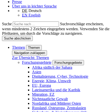
Presse
Über uns in leichter Sprache
DE
Deutsch
EN
English
Suche
Suchvorschläge erscheinen,
wenn mindestens 2 Zeichen eingegeben werden. Verwenden Sie die
Pfeiltasten, um durch die Vorschläge zu navigieren.
Suche abschicken
Themen
Themen
Navigation zuklappen
Zur Übersicht: Themen
Forschungsgebiete
Forschungsgebiete
Afrika südlich der Sahara
Asien
Digitalisierung, Cyber, Technologie
Energie, Klima, Umwelt
EU, Europa
Lateinamerika und die Karibik
Migration, EZ
Nichtstaatliche Gewalt
Nordafrika und Mittlerer Osten
Russland, Osteuropa, Zentralasien