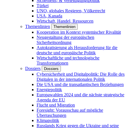
Sicherheits- & Verteidigungspolitik
Türkei
UNO, globales Regieren, Völkerrecht
USA, Kanada
Wirtschaft, Handel, Ressourcen
Themenlinien
Themenlinien
Kooperation im Kontext systemischer Rivalität
Neugestaltung der europäischen
Sicherheitsordnung
Autokratisierung als Herausforderung für die
deutsche und europäische Politik
Wirtschaftliche und technologische
Transformationen
Dossiers
Dossiers
Cybersicherheit und Digitalpolitik: Die Rolle des
Digitalen in der internationalen Politik
Die USA und die transatlantischen Beziehungen
Energiepolitik
Europawahlen 2024 und die nächste strategische
Agenda der EU
Flucht und Migration
Foresight: Vorausschau auf mögliche
Überraschungen
Klimapolitik
Russlands Krieg gegen die Ukraine und seine