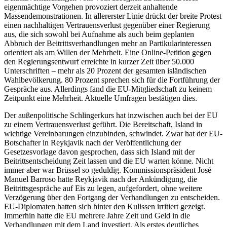
eigenmächtige Vorgehen provoziert derzeit anhaltende
Massendemonstrationen. In allererster Linie drückt der breite Protest
einen nachhaltigen Vertrauensverlust gegenüber einer Regierung
aus, die sich sowohl bei Aufnahme als auch beim geplanten
Abbruch der Beitrittsverhandlungen mehr an Partikularinteressen
orientiert als am Willen der Mehrheit. Eine Online-Petition gegen
den Regierungsentwurf erreichte in kurzer Zeit über 50.000
Unterschriften – mehr als 20 Prozent der gesamten isländischen
Wahlbevölkerung. 80 Prozent sprechen sich für die Fortführung der
Gespräche aus. Allerdings fand die EU-Mitgliedschaft zu keinem
Zeitpunkt eine Mehrheit. Aktuelle Umfragen bestätigen dies.
Der außenpolitische Schlingerkurs hat inzwischen auch bei der EU
zu einem Vertrauensverlust geführt. Die Bereitschaft, Island in
wichtige Vereinbarungen einzubinden, schwindet. Zwar hat der EU-
Botschafter in Reykjavik nach der Veröffentlichung der
Gesetzesvorlage davon gesprochen, dass sich Island mit der
Beitrittsentscheidung Zeit lassen und die EU warten könne. Nicht
immer aber war Brüssel so geduldig. Kommissionspräsident José
Manuel Barroso hatte Reykjavik nach der Ankündigung, die
Beitrittsgespräche auf Eis zu legen, aufgefordert, ohne weitere
Verzögerung über den Fortgang der Verhandlungen zu entscheiden.
EU-Diplomaten hatten sich hinter den Kulissen irritiert gezeigt.
Immerhin hatte die EU mehrere Jahre Zeit und Geld in die
Verhandlungen mit dem Land investiert. Als erstes deutliches