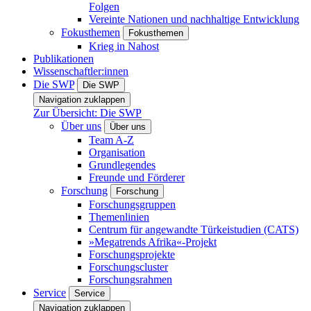
Folgen
Vereinte Nationen und nachhaltige Entwicklung
Fokusthemen
Fokusthemen
Krieg in Nahost
Publikationen
Wissenschaftler:innen
Die SWP
Die SWP
Navigation zuklappen
Zur Übersicht: Die SWP
Über uns
Über uns
Team A-Z
Organisation
Grundlegendes
Freunde und Förderer
Forschung
Forschung
Forschungsgruppen
Themenlinien
Centrum für angewandte Türkeistudien (CATS)
»Megatrends Afrika«-Projekt
Forschungsprojekte
Forschungscluster
Forschungsrahmen
Service
Service
Navigation zuklappen