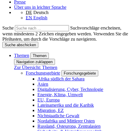
Presse
Über uns in leichter Sprache
DE
Deutsch
EN
English
Suche
Suchvorschläge erscheinen,
wenn mindestens 2 Zeichen eingegeben werden. Verwenden Sie die
Pfeiltasten, um durch die Vorschläge zu navigieren.
Suche abschicken
Themen
Themen
Navigation zuklappen
Zur Übersicht: Themen
Forschungsgebiete
Forschungsgebiete
Afrika südlich der Sahara
Asien
Digitalisierung, Cyber, Technologie
Energie, Klima, Umwelt
EU, Europa
Lateinamerika und die Karibik
Migration, EZ
Nichtstaatliche Gewalt
Nordafrika und Mittlerer Osten
Russland, Osteuropa, Zentralasien