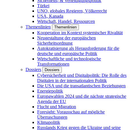
Sicherheits- & Verteidigungspolitik
Türkei
UNO, globales Regieren, Völkerrecht
USA, Kanada
Wirtschaft, Handel, Ressourcen
Themenlinien
Themenlinien
Kooperation im Kontext systemischer Rivalität
Neugestaltung der europäischen
Sicherheitsordnung
Autokratisierung als Herausforderung für die
deutsche und europäische Politik
Wirtschaftliche und technologische
Transformationen
Dossiers
Dossiers
Cybersicherheit und Digitalpolitik: Die Rolle des
Digitalen in der internationalen Politik
Die USA und die transatlantischen Beziehungen
Energiepolitik
Europawahlen 2024 und die nächste strategische
Agenda der EU
Flucht und Migration
Foresight: Vorausschau auf mögliche
Überraschungen
Klimapolitik
Russlands Krieg gegen die Ukraine und seine